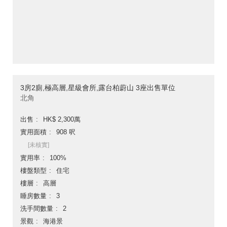
3房2廁,極高層,星級會所,露台柏蔚山 3座出售單位
北角
出售
HK$ 2,300萬
實用面積
908 呎
[未核實]
實用率
100%
樓盤類型
住宅
樓層
高層
睡房數量
3
洗手間數量
2
景觀
海港景