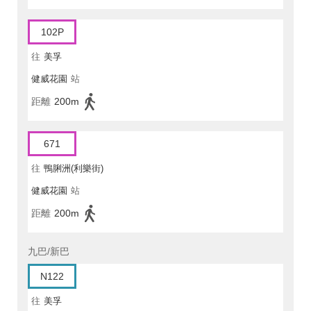
102P
往
美孚
健威花園
站
距離
200m
671
往
鴨脷洲(利樂街)
健威花園
站
距離
200m
九巴/新巴
N122
往
美孚