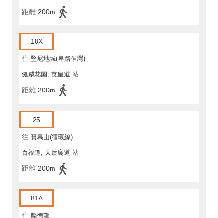
距離
200m
18X
往
堅尼地城(卑路乍灣)
健威花園, 英皇道
站
距離
200m
25
往
寶馬山(循環線)
百福道, 天后廟道
站
距離
200m
81A
往
勵德邨