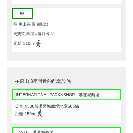
56
往
半山區(羅便臣道)
馬寶道,華禮大廈對出
站
距離
310m
柏蔚山 3座附近的配套設施
INTERNATIONAL PARKNSHOP - 港運城商場
英皇道500號港運城商場地庫b05舖
距離
150m
TASTE - 港運城商場.