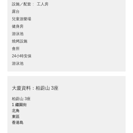
設施／配套
工人房
露台
兒童游樂場
健身房
游泳池
燒烤設施
會所
24小時安保
游泳池
大廈資料：柏蔚山 3座
柏蔚山 3座
1 繼園街
北角
東區
香港島