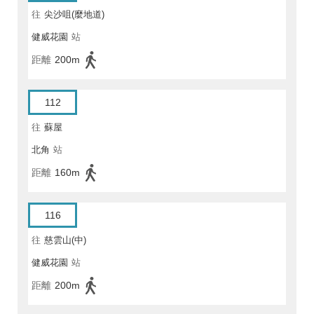
往
尖沙咀(麼地道)
健威花園
站
距離
200m
112
往
蘇屋
北角
站
距離
160m
116
往
慈雲山(中)
健威花園
站
距離
200m