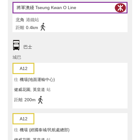
將軍澳綫 Tseung Kwan O Line
北角
港鐵站
距離
0.4km
巴士
城巴
A12
往
機場(地面運輸中心)
健威花園, 英皇道
站
距離
200m
A12
往
機場 (經國泰城/民航處總部)
健威花園, 英皇道
站