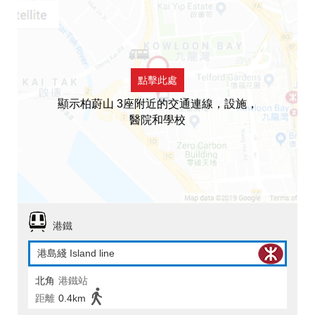
點擊此處
顯示柏蔚山 3座附近的交通連線，設施，
醫院和學校
港鐵
港島綫 Island line
北角
港鐵站
距離
0.4km