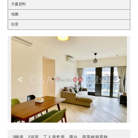
大廈資料
地圖
街景
<
>
3睡房，2浴室，工人房套房，露台，盡享維港景致