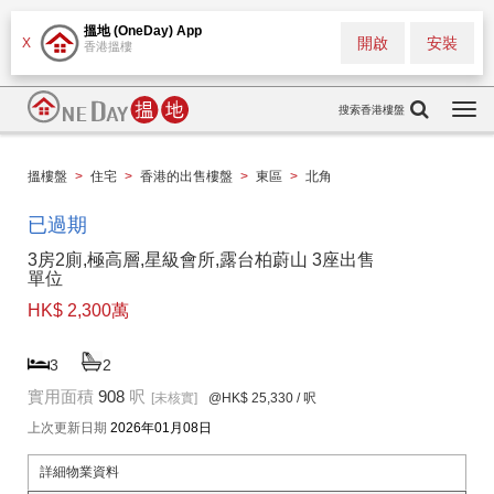
搵地 (OneDay) App
開啟
安裝
X
香港搵樓
搜索香港樓盤
Togg
navi
搵樓盤
>
住宅
>
香港的出售樓盤
>
東區
>
北角
已過期
3房2廁,極高層,星級會所,露台柏蔚山 3座出售
單位
HK$ 2,300萬
3
2
實用面積
908
呎
[未核實]
@HK$ 25,330
/ 呎
上次更新日期
2026年01月08日
詳細物業資料