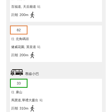
百福道, 天后廟道
站
距離
200m
82
往
北角碼頭
健威花園, 英皇道
站
距離
200m
專線小巴
33
往
康山
馬寶道,華禮大廈出
站
距離
310m