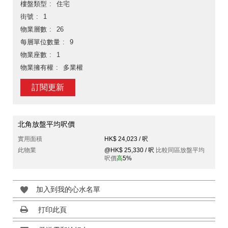
樓盤類型
住宅
街號
1
物業層數
26
每層單位數量
9
物業座數
1
物業擁有權
多業權
訂閱更新
北角放盤平均呎價
實用面積
HK$ 24,023 / 呎
此物業
@HK$ 25,330 / 呎
比較同區放盤平均
呎價
高
5%
加入到我的心水名單
打印此頁