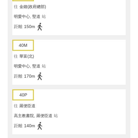
往
金鐘(政府總部)
明愛中心, 堅道
站
距離
150m
40M
往
華富(北)
明愛中心, 堅道
站
距離
170m
40P
往
羅便臣道
高主教書院, 羅便臣道
站
距離
140m