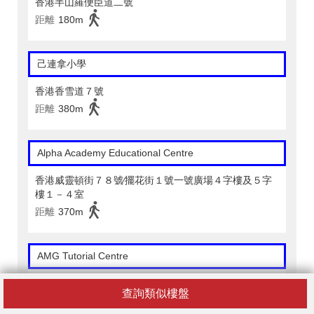
香港半山羅便臣道二號
距離
180m
己連拿小學
香港香雪道７號
距離
380m
Alpha Academy Educational Centre
香港威靈頓街７８號∕擺花街１號一號廣場４字樓及５字
樓１－４室
距離
370m
AMG Tutorial Centre
香港皇后大道中７９－８３號萬興商業大廈３樓
查詢類似樓盤
距離
490m