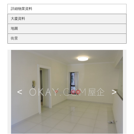
詳細物業資料
大廈資料
地圖
街景
<
>