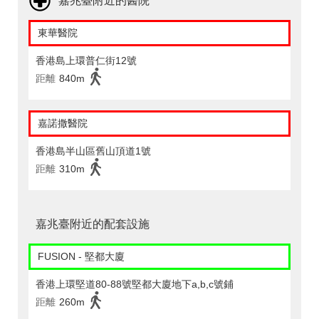
嘉兆臺附近的醫院
東華醫院
香港島上環普仁街12號
距離
840m
嘉諾撒醫院
香港島半山區舊山頂道1號
距離
310m
嘉兆臺附近的配套設施
FUSION - 堅都大廈
香港上環堅道80-88號堅都大廈地下a,b,c號鋪
距離
260m