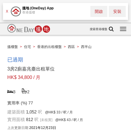
搵地 (OneDay) App
開啟
安裝
X
香港搵樓
搜索香港樓盤
Togg
navi
搵樓盤
>
住宅
>
香港的出租樓盤
>
西區
>
西半山
已過期
3房2廁嘉兆臺出租單位
HK$ 34,800 / 月
3
2
實用率 (%)
77
建築面積
1,052
呎
@HK$ 33
/ 呎 / 月
實用面積
812
呎
[未核實]
@HK$ 43
/ 呎 / 月
上次更新日期
2021年12月23日