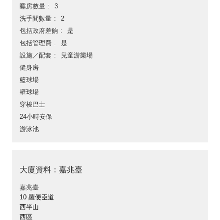
睡房數量
3
洗手間數量
2
包括政府差餉
是
包括管理費
是
設施／配套
兒童游樂場
健身房
籃球場
壁球場
穿梭巴士
24小時安保
游泳池
大廈資料：嘉兆臺
嘉兆臺
10 羅便臣道
西半山
西區