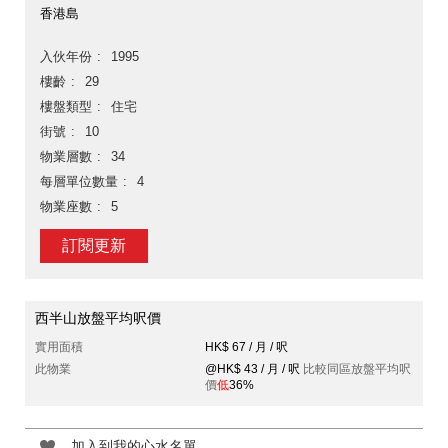
香港島
入伙年份
1995
樓齡
29
樓盤類型
住宅
街號
10
物業層數
34
每層單位數量
4
物業座數
5
訂閱更新
西半山放盤平均呎價
實用面積
HK$ 67 / 月 / 呎
此物業
@HK$ 43 / 月 / 呎
比較同區放盤平均呎
價
低
36%
加入到我的心水名單