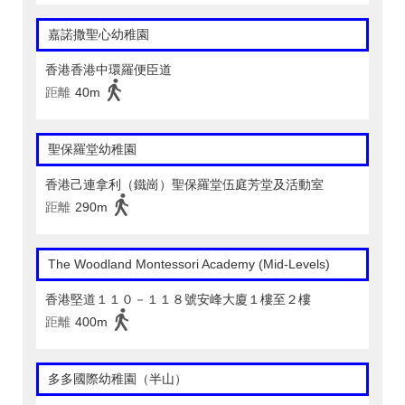
嘉諾撒聖心幼稚園
香港香港中環羅便臣道
距離
40m
聖保羅堂幼稚園
香港己連拿利（鐵崗）聖保羅堂伍庭芳堂及活動室
距離
290m
The Woodland Montessori Academy (Mid-Levels)
香港堅道１１０－１１８號安峰大廈１樓至２樓
距離
400m
多多國際幼稚園（半山）