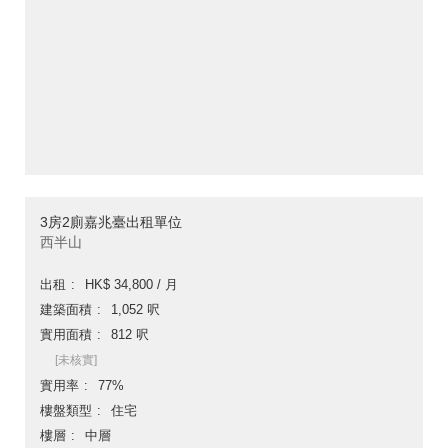
3房2廁嘉兆臺出租單位
西半山
出租
HK$ 34,800 / 月
建築面積
1,052 呎
實用面積
812 呎
[未核實]
實用率
77%
樓盤類型
住宅
樓層
中層