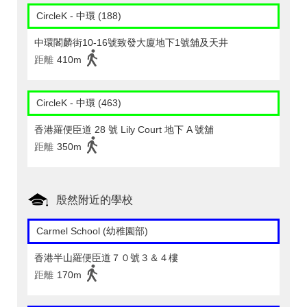
CircleK - 中環 (188)
中環閣麟街10-16號致發大廈地下1號舖及天井
距離
410m
CircleK - 中環 (463)
香港羅便臣道 28 號 Lily Court 地下 A 號舖
距離
350m
殷然附近的學校
Carmel School (幼稚園部)
香港半山羅便臣道７０號３＆４樓
距離
170m