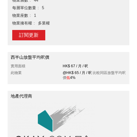
物業層數
44
每層單位數量
5
物業座數
1
物業擁有權
多業權
訂閱更新
西半山放盤平均呎價
實用面積
HK$ 67 / 月 / 呎
此物業
@HK$ 65 / 月 / 呎
比較同區放盤平均呎
價
低
4%
地產代理商