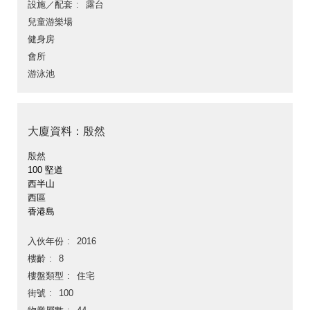
設施／配套
露台
兒童游樂場
健身房
會所
游泳池
大廈資料：殷然
殷然
100 堅道
西半山
西區
香港島
入伙年份
2016
樓齡
8
樓盤類型
住宅
街號
100