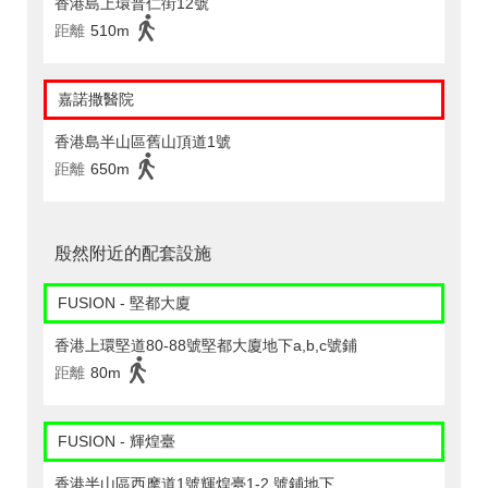
香港島上環普仁街12號
距離
510m
嘉諾撒醫院
香港島半山區舊山頂道1號
距離
650m
殷然附近的配套設施
FUSION - 堅都大廈
香港上環堅道80-88號堅都大廈地下a,b,c號鋪
距離
80m
FUSION - 輝煌臺
香港半山區西摩道1號輝煌臺1-2 號鋪地下