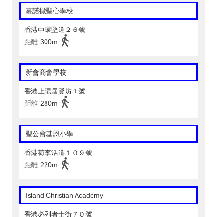
嘉諾撒聖心學校
香港中環堅道２６號
距離
300m
新會商會學校
香港上環居賢坊１號
距離
280m
聖公會基恩小學
香港荷李活道１０９號
距離
220m
Island Christian Academy
香港必列者士街７０號