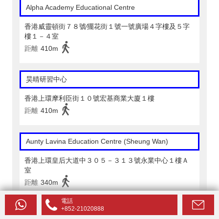
Alpha Academy Educational Centre
香港威靈頓街７８號∕擺花街１號一號廣場４字樓及５字
樓１－４室
距離
410m
昊晴研習中心
香港上環摩利臣街１０號宏基商業大廈１樓
距離
410m
Aunty Lavina Education Centre (Sheung Wan)
香港上環皇后大道中３０５－３１３號永業中心１樓Ａ
室
距離
340m
電話
+852-21020888
清風白雲教育中心