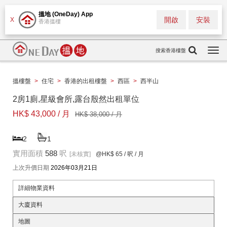
搵地 (OneDay) App
開啟
安裝
X
香港搵樓
搜索香港樓盤
Togg
navi
搵樓盤
>
住宅
>
香港的出租樓盤
>
西區
>
西半山
2房1廁,星級會所,露台殷然出租單位
HK$ 43,000 / 月
HK$ 38,000 / 月
2
1
實用面積
588
呎
[未核實]
@HK$ 65
/ 呎 / 月
上次升價日期
2026年03月21日
詳細物業資料
大廈資料
地圖