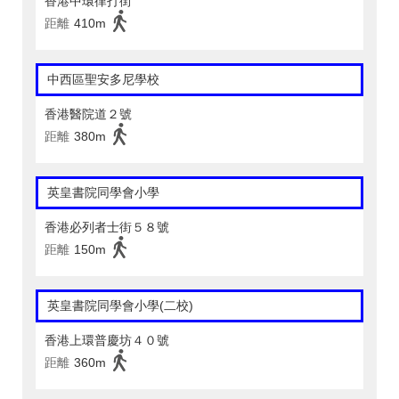
香港中環律打街
距離
410m
中西區聖安多尼學校
香港醫院道２號
距離
380m
英皇書院同學會小學
香港必列者士街５８號
距離
150m
英皇書院同學會小學(二校)
香港上環普慶坊４０號
距離
360m