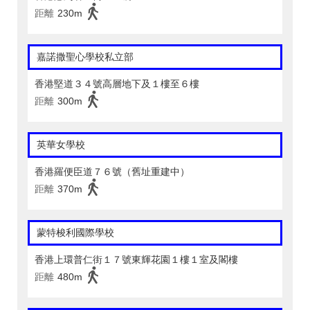
距離
230m
嘉諾撒聖心學校私立部
香港堅道３４號高層地下及１樓至６樓
距離
300m
英華女學校
香港羅便臣道７６號（舊址重建中）
距離
370m
蒙特梭利國際學校
香港上環普仁街１７號東輝花園１樓１室及閣樓
距離
480m