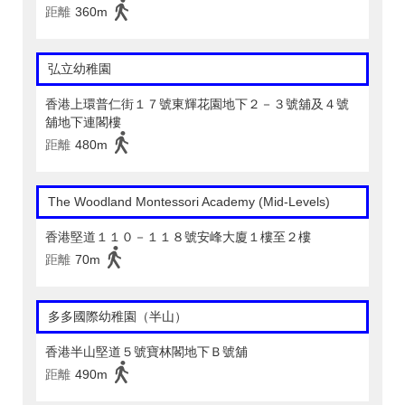
距離
360m
弘立幼稚園
香港上環普仁街１７號東輝花園地下２－３號舖及４號
舖地下連閣樓
距離
480m
The Woodland Montessori Academy (Mid-Levels)
香港堅道１１０－１１８號安峰大廈１樓至２樓
距離
70m
多多國際幼稚園（半山）
香港半山堅道５號寶林閣地下Ｂ號舖
距離
490m