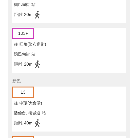
鴨巴甸街
站
距離
20m
103P
往
旺角(染布房街)
鴨巴甸街
站
距離
20m
新巴
13
往
中環(大會堂)
活倫台, 衛城道
站
距離
40m