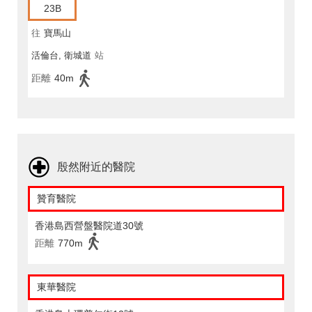
23B
往
寶馬山
活倫台, 衛城道
站
距離
40m
殷然附近的醫院
贊育醫院
香港島西營盤醫院道30號
距離
770m
東華醫院