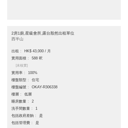
2房1廁,星級會所,露台殷然出租單位
西半山
出租
HK$ 43,000 / 月
實用面積
588 呎
[未核實]
實用率
100%
樓盤類型
住宅
樓盤編號
OKAY-R306338
樓層
低層
睡房數量
2
洗手間數量
1
包括政府差餉
是
包括管理費
是