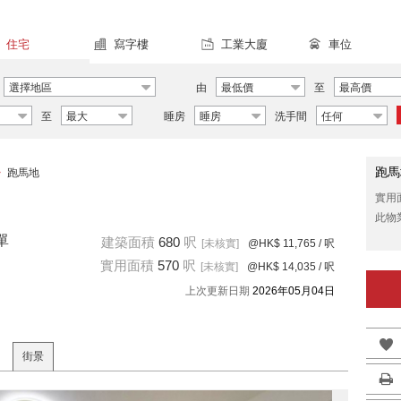
住宅
寫字樓
工業大廈
車位
選擇地區
由
最低價
至
最高價
至
最大
睡房
睡房
洗手間
任何
跑馬
>
跑馬地
實用
此物
單
建築面積
680
呎
[未核實]
@HK$ 11,765
/ 呎
實用面積
570
呎
[未核實]
@HK$ 14,035
/ 呎
上次更新日期
2026年05月04日
街景