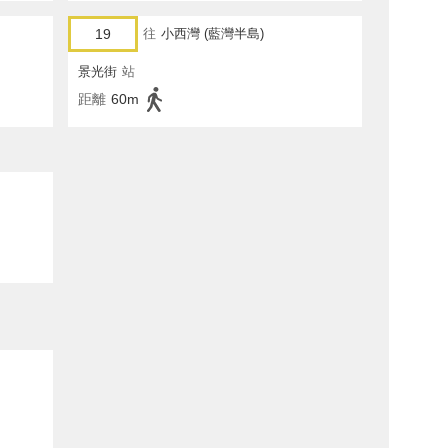
19
往
小西灣 (藍灣半島)
景光街
站
距離
60m