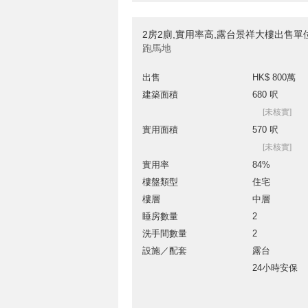
2房2廁,實用率高,露台景祥大樓出售單
跑馬地
出售
HK$ 800萬
建築面積
680 呎
[未核實]
實用面積
570 呎
[未核實]
實用率
84%
樓盤類型
住宅
樓層
中層
睡房數量
2
洗手間數量
2
設施／配套
露台
24小時安保