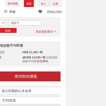
海外樓盤
放盤
登入
註冊
商舖
ENGLISH
搜索
更多搜索選項
地放盤平均呎價
面積
HK$ 21,492 / 呎
業
@HK$ 14,035 / 呎
比較同區
放盤平均呎價
低
35%
查詢類似樓盤
加入到我的心水名單
打印此頁