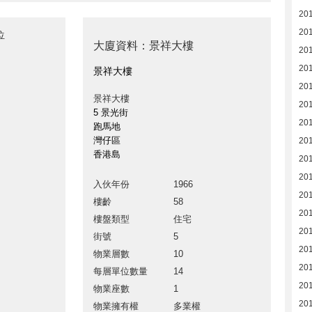
20
20
位
大廈資料：景祥大樓
20
20
景祥大樓
20
景祥大樓
20
5 景光街
20
跑馬地
灣仔區
20
香港島
20
20
入伙年份
1966
20
樓齡
58
20
樓盤類型
住宅
20
街號
5
20
物業層數
10
20
每層單位數量
14
20
物業座數
1
20
物業擁有權
多業權