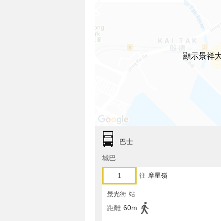
顯示景祥
巴士
城巴
1
往
摩星嶺
景光街
站
距離
60m