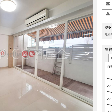
樓盤
此物
景
>
日
20
20
20
20
20