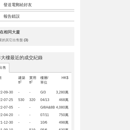
發送電郵給好友
報告錯誤
在相同大廈
業的其它出售盤
(3)
祥大樓最近的成交紀錄
出售
期
建築
實用
樓層/
HK$
2
2
ft
ft
單位
22-09-30
-
-
G/3
3,280萬
22-07-25
530
320
04/13
468萬
22-07-05
-
-
G/8A&8B
4,080萬
22-04-20
-
-
07/11
750萬
21-12-30
-
-
10/6
498萬