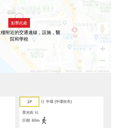
點擊此處
大樓附近的交通連線，設施，醫
院和學校
1P
往
中環 (中環街市)
景光街
站
距離
60m