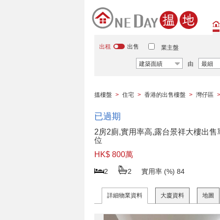
出租
出售
業主盤
建築面績
由
最細
搵樓盤
>
住宅
>
香港的出售樓盤
>
灣仔區
已過期
2房2廁,實用率高,露台景祥大樓出售
位
HK$ 800萬
2
2
實用率 (%)
84
詳細物業資料
大廈資料
地圖