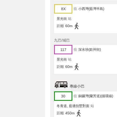
8X
往
小西灣(藍灣半島)
景光街
站
距離
60m
九巴/城巴
117
往
深水埗(欽州街)
景光街
站
距離
60m
專線小巴
30
往
銅鑼灣(蘭芳道)(循環線)
冬青道, 藍塘別墅對面
站
距離
450m