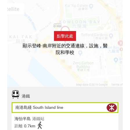
點擊此處
顯示登峰·南岸附近的交通連線，設施，醫
院和學校
港鐵
南港島綫 South Island line
海怡半島
港鐵站
距離
0.7km