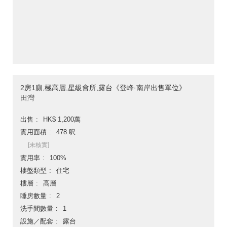
2房1廁,極高層,星級會所,露台《登峰·南岸出售單位》
田灣
出售
HK$ 1,200萬
實用面積
478 呎
[未核實]
實用率
100%
樓盤類型
住宅
樓層
高層
睡房數量
2
洗手間數量
1
設施／配套
露台