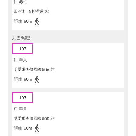
往
赤柱
田灣街, 石排灣道
站
距離
60m
九巴/城巴
107
往
華貴
明愛張奧偉國際賓館
站
距離
60m
107
往
華貴
明愛張奧偉國際賓館
站
距離
60m