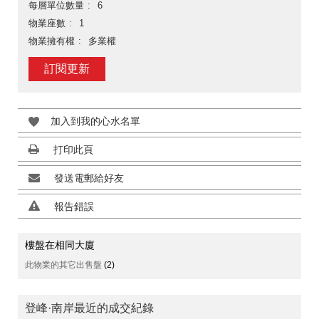
每層單位數量
6
物業座數
1
物業擁有權
多業權
訂閱更新
加入到我的心水名單
打印此頁
發送電郵給好友
報告錯誤
樓盤在相同大廈
此物業的其它出售盤
(2)
登峰·南岸最近的成交紀錄