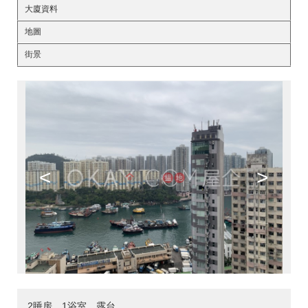
大廈資料
地圖
街景
<
>
2睡房，1浴室，露台