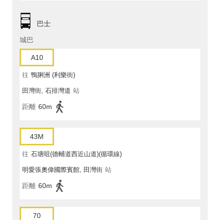
巴士
城巴
A10
往
鴨脷洲 (利樂街)
田灣街, 石排灣道
站
距離
60m
43M
往
石塘咀(德輔道西近山道)(循環線)
明愛張奧偉國際賓館, 田灣街
站
距離
60m
70