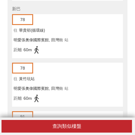
新巴
78
往
華貴邨(循環線)
明愛張奧偉國際賓館, 田灣街
站
距離
60m
78
往
黃竹坑站
明愛張奧偉國際賓館, 田灣街
站
距離
60m
91
查詢類似樓盤
往
鴨脷洲邨