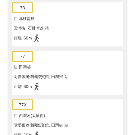
73
往
赤柱監獄
田灣街, 石排灣道
站
距離
60m
77
往
田灣邨
明愛張奧偉國際賓館, 田灣街
站
距離
60m
77X
往
西灣河(太康街)
明愛張奧偉國際賓館, 田灣街
站