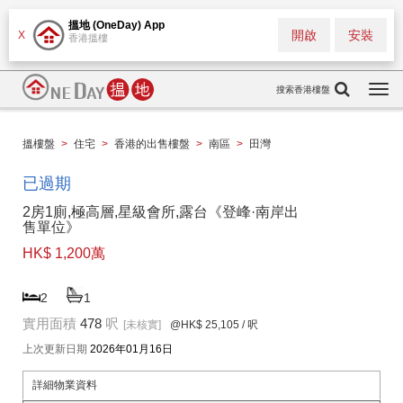
搵地 (OneDay) App
開啟
安裝
X
香港搵樓
搜索香港樓盤
Togg
navi
搵樓盤
>
住宅
>
香港的出售樓盤
>
南區
>
田灣
已過期
2房1廁,極高層,星級會所,露台《登峰·南岸出
售單位》
HK$ 1,200萬
2
1
實用面積
478
呎
[未核實]
@HK$ 25,105
/ 呎
上次更新日期
2026年01月16日
詳細物業資料