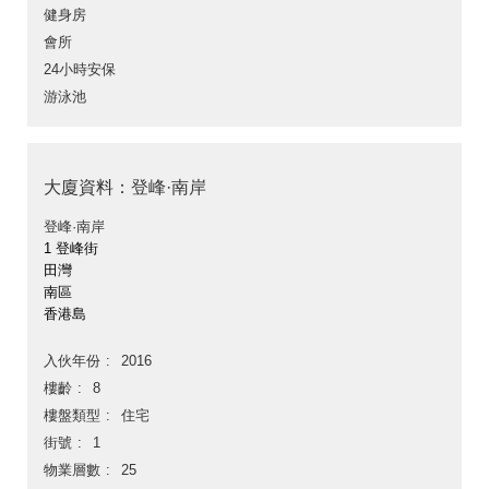
健身房
會所
24小時安保
游泳池
大廈資料：登峰·南岸
登峰·南岸
1 登峰街
田灣
南區
香港島
入伙年份
2016
樓齡
8
樓盤類型
住宅
街號
1
物業層數
25