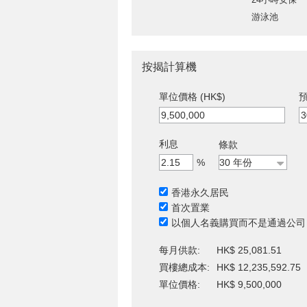
游泳池
按揭計算機
單位價格 (HK$)
預
利息
條款
%
香港永久居民
首次置業
以個人名義購買而不是通過公司
每月供款:
HK$ 25,081.51
買樓總成本:
HK$ 12,235,592.75
單位價格:
HK$ 9,500,000