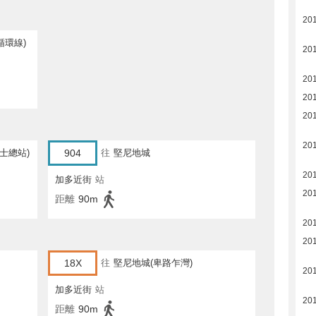
20
循環線)
20
20
20
20
20
士總站)
904
往
堅尼地城
20
加多近街
站
20
距離
90m
20
20
18X
往
堅尼地城(卑路乍灣)
20
加多近街
站
20
距離
90m