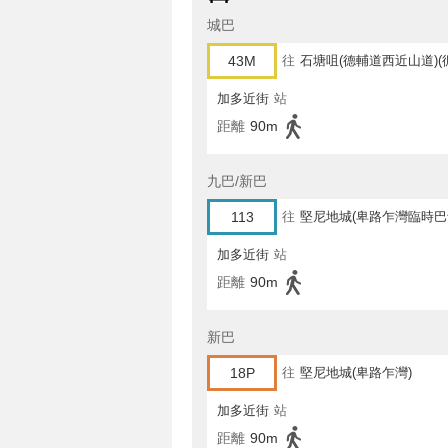
城巴
43M
往
石塘咀(德輔道西近山道)(
加多近街
站
距離
90m
九巴/新巴
113
往
堅尼地城(卑路乍灣臨時巴
加多近街
站
距離
90m
新巴
18P
往
堅尼地城(卑路乍灣)
加多近街
站
距離
90m