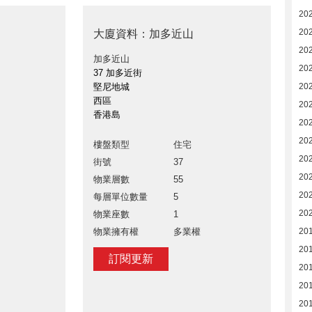
20
20
大廈資料：加多近山
20
加多近山
20
37 加多近街
堅尼地城
20
西區
20
香港島
20
20
樓盤類型
住宅
20
街號
37
20
物業層數
55
20
每層單位數量
5
20
物業座數
1
物業擁有權
多業權
201
20
訂閱更新
20
20
20