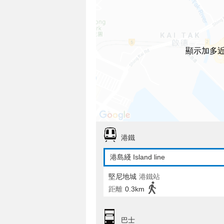
顯示加多
港鐵
港島綫 Island line
堅尼地城
港鐵站
距離
0.3km
巴士