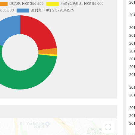
20
20
20
20
20
20
20
20
20
20
201
201
201
20