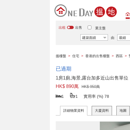
出租
出售
業主盤
建築面績
由
最細
搵樓盤
>
住宅
>
香港的出售樓盤
>
西區
>
已過期
1房1廁,海景,露台加多近山出售單位
HK$ 890萬
HK$ 950萬
1
1
實用率 (%)
78
詳細物業資料
大廈資料
地圖