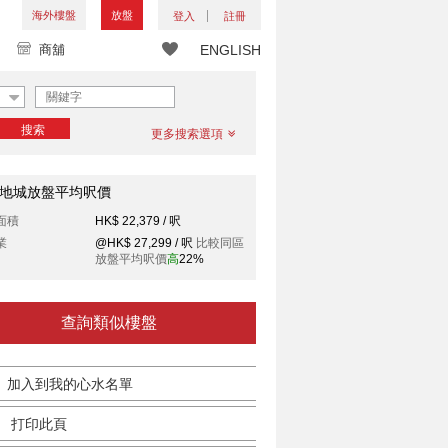
海外樓盤
放盤
登入
註冊
商舖
ENGLISH
搜索
更多搜索選項
地城放盤平均呎價
面積
HK$ 22,379 / 呎
業
@HK$ 27,299 / 呎
比較同區
放盤平均呎價
高
22%
查詢類似樓盤
加入到我的心水名單
打印此頁