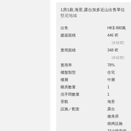
1房1廁,海景,露台加多近山出售單位
堅尼地城
出售
HK$ 890萬
建築面積
446 呎
[未核實]
實用面積
348 呎
[未核實]
實用率
78%
樓盤類型
住宅
樓層
中層
睡房數量
1
洗手間數量
1
景觀
海景
設施／配套
露台
健身房
燒烤設施
24小時安保