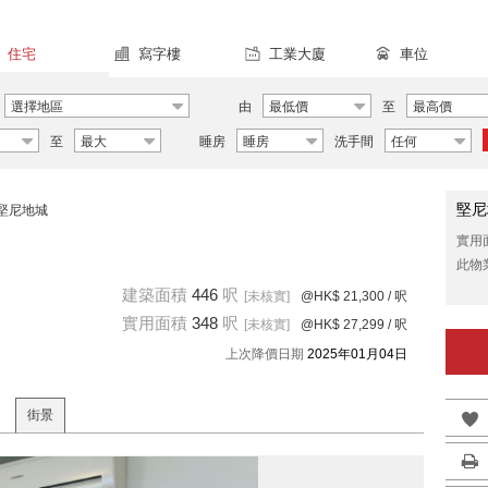
住宅
寫字樓
工業大廈
車位
選擇地區
由
最低價
至
最高價
至
最大
睡房
睡房
洗手間
任何
堅尼
堅尼地城
實用
此物
建築面積
446
呎
[未核實]
@HK$ 21,300
/ 呎
實用面積
348
呎
[未核實]
@HK$ 27,299
/ 呎
上次降價日期
2025年01月04日
街景