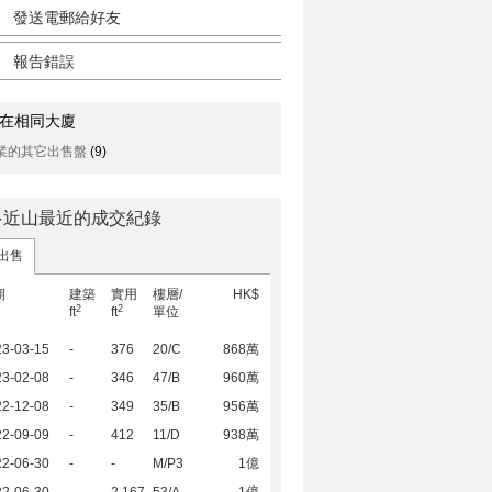
發送電郵給好友
報告錯誤
在相同大廈
業的其它出售盤
(9)
多近山最近的成交紀錄
出售
期
建築
實用
樓層/
HK$
2
2
ft
ft
單位
23-03-15
-
376
20/C
868萬
23-02-08
-
346
47/B
960萬
22-12-08
-
349
35/B
956萬
22-09-09
-
412
11/D
938萬
22-06-30
-
-
M/P3
1億