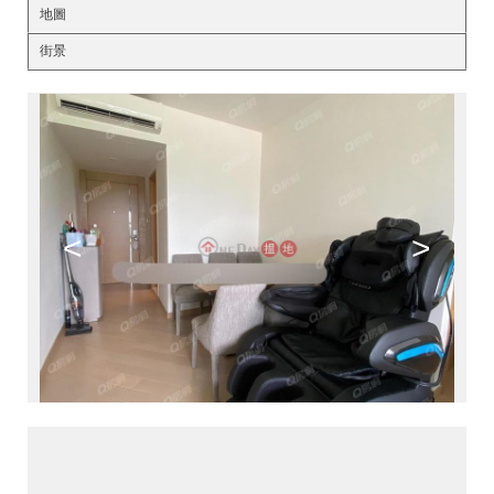
地圖
街景
<
>