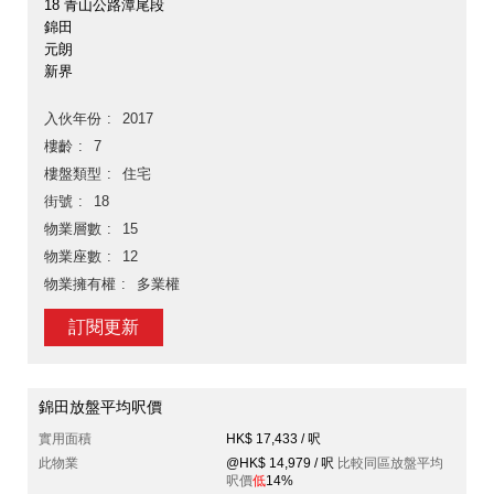
18 青山公路潭尾段
錦田
元朗
新界
入伙年份
2017
樓齡
7
樓盤類型
住宅
街號
18
物業層數
15
物業座數
12
物業擁有權
多業權
訂閱更新
錦田放盤平均呎價
實用面積
HK$ 17,433 / 呎
此物業
@HK$ 14,979 / 呎
比較同區放盤平均
呎價
低
14%