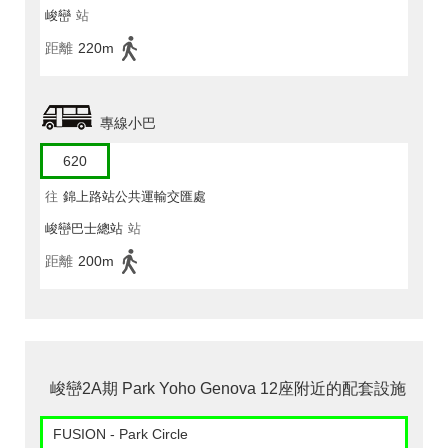
峻巒
站
距離
220m
專線小巴
620
往
錦上路站公共運輸交匯處
峻巒巴士總站
站
距離
200m
峻巒2A期 Park Yoho Genova 12座附近的配套設施
FUSION - Park Circle