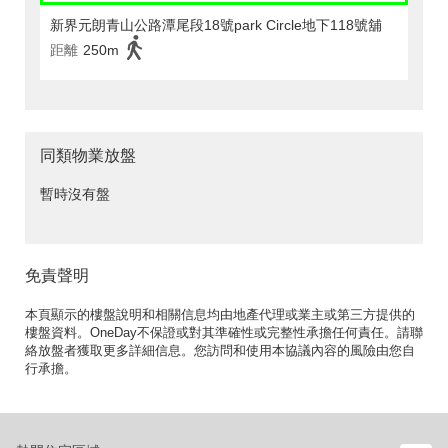
新界元朗青山公路潭尾段18號park Circle地下118號舖
距離
250m
同類物業放盤
暫時沒有盤
免責聲明
本頁顯示的樓盤說明和相關信息均由地產代理或業主或第三方提供的
樓盤資料。OneDay不保證或對其準確性或完整性承擔任何責任。請聯
絡放盤者獲取更多詳細信息。您訪問和使用本協議內容的風險由您自
行承擔。