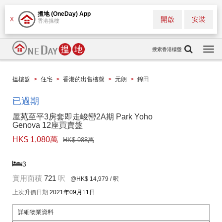
搵地 (OneDay) App
開啟
安裝
X
香港搵樓
搜索香港樓盤
Togg
navi
搵樓盤
>
住宅
>
香港的出售樓盤
>
元朗
>
錦田
已過期
屋苑至平3房套即走峻巒2A期 Park Yoho
Genova 12座買賣盤
HK$ 1,080萬
HK$ 988萬
3
實用面積
721
呎
@HK$ 14,979
/ 呎
上次升價日期
2021年09月11日
詳細物業資料