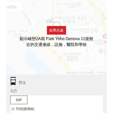
點擊此處
顯示峻巒2A期 Park Yoho Genova 12座附
近的交通連線，設施，醫院和學校
巴士
九巴
68F
往
凹頭(循環線)