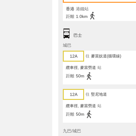
香港
港鐵站
距離
1.0km
巴士
城巴
12A
往
麥當奴道(循環線)
纜車徑, 麥當勞道
站
距離
50m
12A
往
堅尼地道
纜車徑, 麥當勞道
站
距離
50m
九巴/城巴