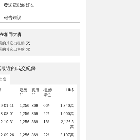
發送電郵給好友
報告錯誤
在相同大廈
業的其它出租盤
(2)
業的其它出售盤
(4)
苑最近的成交紀錄
出售
期
建築
實用
樓層/
HK$
2
2
ft
ft
單位
9-01-11
1,256
869
06/-
1,840萬
18-08-01
1,256
869
22/-
1,900萬
12-10-31
1,256
869
18/-
2,126.3
萬
12-09-26
1,256
869
22/-
2,197萬