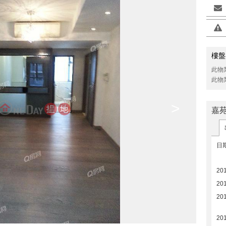
樓盤
此物
此物
>
嘉
日
201
20
20
20