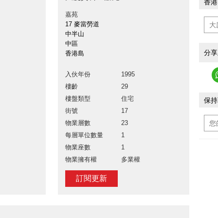
香港
嘉苑
17 麥當勞道
中半山
中區
分享
香港島
入伙年份
1995
樓齡
29
樓盤類型
住宅
保持
街號
17
物業層數
23
每層單位數量
1
物業座數
1
物業擁有權
多業權
訂閱更新