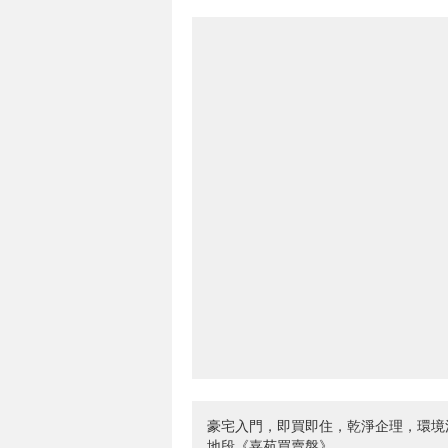
豪宅入門，即買即住，乾淨企理，環境
地段《嘉苑買賣盤》