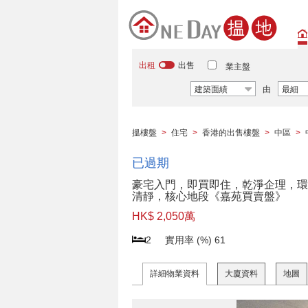
出租
出售
業主盤
建築面績
由
最細
搵樓盤
>
住宅
>
香港的出售樓盤
>
中區
>
已過期
豪宅入門，即買即住，乾淨企理，環
清靜，核心地段《嘉苑買賣盤》
HK$ 2,050萬
2
實用率 (%)
61
詳細物業資料
大廈資料
地圖