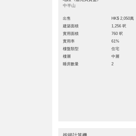
中半山
出售
HK$ 2,050萬
建築面積
1,256 呎
實用面積
760 呎
實用率
61%
樓盤類型
住宅
樓層
中層
睡房數量
2
按揭計算機