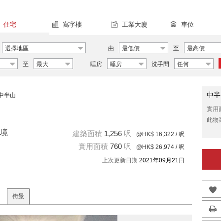
住宅
寫字樓
工業大廈
車位
選擇地區
由
最低價
至
最高價
至
最大
睡房
睡房
洗手間
任何
中半
中半山
實用
此物
境
建築面積
1,256
呎
@HK$ 16,322
/ 呎
實用面積
760
呎
@HK$ 26,974
/ 呎
上次更新日期
2021年09月21日
街景