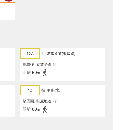
12A
往
麥當奴道(循環線)
纜車徑, 麥當勞道
站
距離
50m
40
往
華富(北)
堅麗閣, 堅尼地道
站
距離
80m