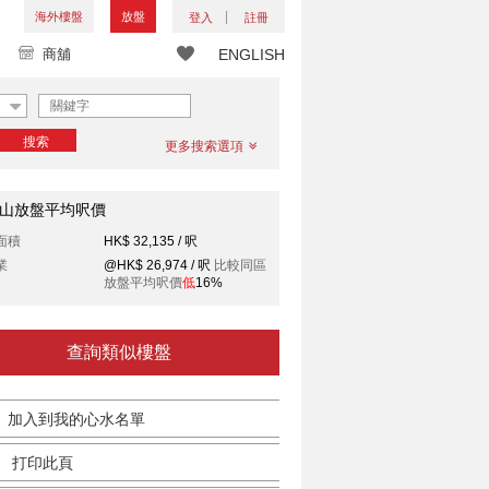
海外樓盤
放盤
登入
註冊
商舖
ENGLISH
搜索
更多搜索選項
山放盤平均呎價
面積
HK$ 32,135 / 呎
業
@HK$ 26,974 / 呎
比較同區
放盤平均呎價
低
16%
查詢類似樓盤
加入到我的心水名單
打印此頁