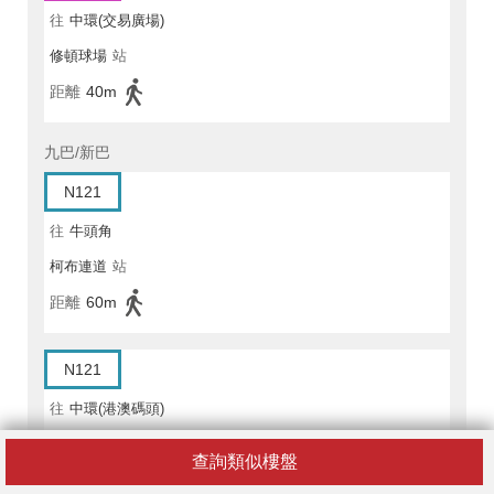
往
中環(交易廣場)
修頓球場
站
距離
40m
九巴/新巴
N121
往
牛頭角
柯布連道
站
距離
60m
N121
往
中環(港澳碼頭)
修頓球場
站
查詢類似樓盤
距離
40m