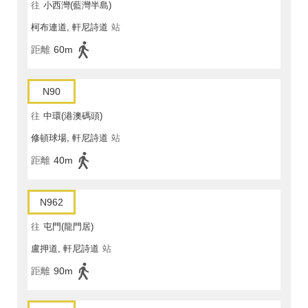
往
小西灣(藍灣半島)
柯布連道, 軒尼詩道
站
距離
60m
N90
往
中環(港澳碼頭)
修頓球場, 軒尼詩道
站
距離
40m
N962
往
屯門(龍門居)
盧押道, 軒尼詩道
站
距離
90m