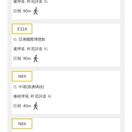
盧押道, 軒尼詩道
站
距離
90m
E11A
往
亞洲國際博覽館
盧押道, 軒尼詩道
站
距離
90m
N8X
往
中環(港澳碼頭)
修頓球場, 軒尼詩道
站
距離
40m
N8X