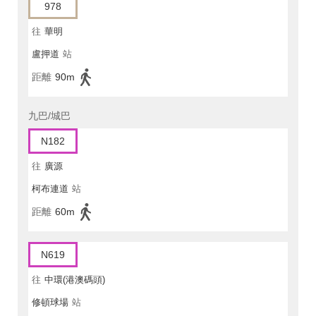
978
往
華明
盧押道
站
距離
90m
九巴/城巴
N182
往
廣源
柯布連道
站
距離
60m
N619
往
中環(港澳碼頭)
修頓球場
站