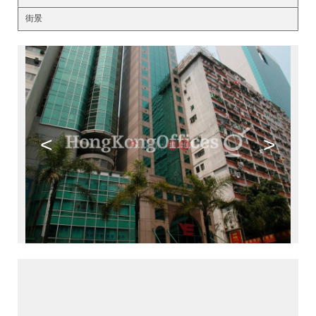
街景
<
>