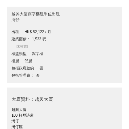
越興大廈寫字樓租單位出租
灣仔
出租
HK$ 52,122 / 月
建築面積
1,533 呎
[未核實]
樓盤類型
寫字樓
樓層
低層
包括政府差餉
否
包括管理費
否
大廈資料：越興大廈
越興大廈
103 軒尼詩道
灣仔
灣仔區