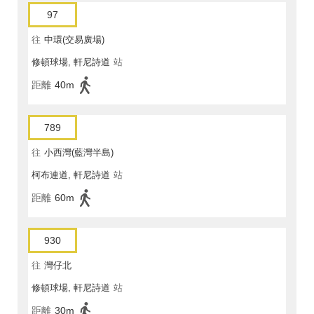
97
往
中環(交易廣場)
修頓球場, 軒尼詩道
站
距離
40m
789
往
小西灣(藍灣半島)
柯布連道, 軒尼詩道
站
距離
60m
930
往
灣仔北
修頓球場, 軒尼詩道
站
距離
30m