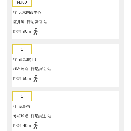
N969
往
天水圍市中心
盧押道, 軒尼詩道
站
距離
90m
1
往
跑馬地(上)
柯布連道, 軒尼詩道
站
距離
60m
1
往
摩星嶺
修頓球場, 軒尼詩道
站
距離
40m