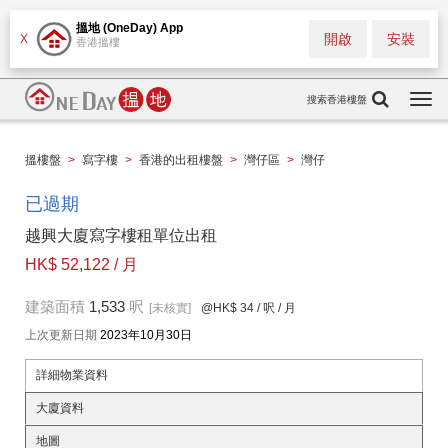
搵地 (OneDay) App
開啟
安裝
X
香港搵樓
搜索香港樓盤
Togg
navi
搵樓盤
>
寫字樓
>
香港的出租樓盤
>
灣仔區
>
灣仔
已過期
越興大廈寫字樓租單位出租
HK$ 52,122 / 月
建築面積
1,533
呎
[未核實]
@HK$ 34
/ 呎 / 月
上次更新日期
2023年10月30日
詳細物業資料
大廈資料
地圖