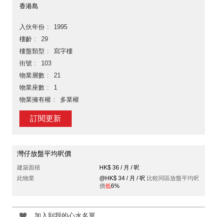
香港島
入伙年份
1995
樓齡
29
樓盤類型
寫字樓
街號
103
物業層數
21
物業座數
1
物業擁有權
多業權
訂閱更新
灣仔放盤平均呎價
建築面積
HK$ 36 / 月 / 呎
此物業
@HK$ 34 / 月 / 呎
比較同區放盤平均呎
價
低
6%
加入到我的心水名單