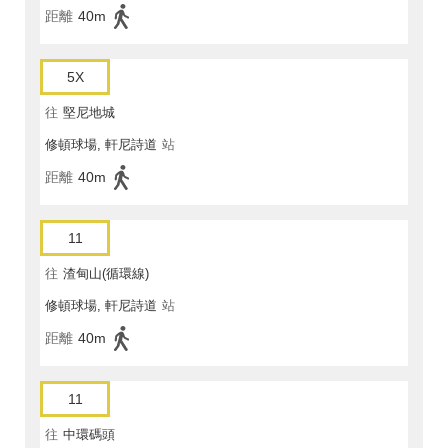
距離
40m
5X
往
堅尼地城
修頓球場, 軒尼詩道
站
距離
40m
11
往
渣甸山(循環線)
修頓球場, 軒尼詩道
站
距離
40m
11
往
中環碼頭