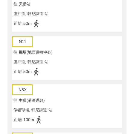
往
天后站
盧押道, 軒尼詩道
站
距離
50m
N11
往
機場(地面運輸中心)
盧押道, 軒尼詩道
站
距離
50m
N8X
往
中環(港澳碼頭)
修頓球場, 軒尼詩道
站
距離
100m