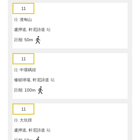
11
往
渣甸山
盧押道, 軒尼詩道
站
距離
50m
11
往
中環碼頭
修頓球場, 軒尼詩道
站
距離
100m
11
往
大坑徑
盧押道, 軒尼詩道
站