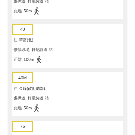
盧押道, 軒尼詩道
站
距離
50m
40
往
華富(北)
修頓球場, 軒尼詩道
站
距離
100m
40M
往
金鐘(政府總部)
盧押道, 軒尼詩道
站
距離
50m
75