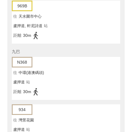
969B
往
天水圍市中心
盧押道, 軒尼詩道
站
距離
30m
九巴
N368
往
中環(港澳碼頭)
盧押道
站
距離
30m
934
往
灣景花園
盧押道
站