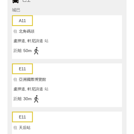
巴士
城巴
A11
往
北角碼頭
盧押道, 軒尼詩道
站
距離
50m
E11
往
亞洲國際博覽館
盧押道, 軒尼詩道
站
距離
30m
E11
往
天后站