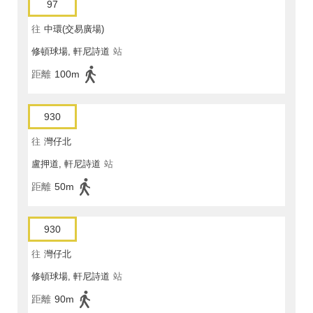
97
往
中環(交易廣場)
修頓球場, 軒尼詩道
站
距離
100m
930
往
灣仔北
盧押道, 軒尼詩道
站
距離
50m
930
往
灣仔北
修頓球場, 軒尼詩道
站
距離
90m