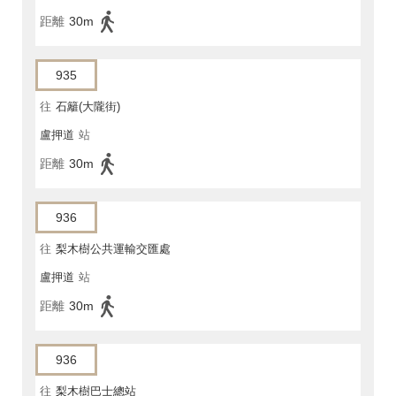
距離
30m
935
往
石籬(大隴街)
盧押道
站
距離
30m
936
往
梨木樹公共運輸交匯處
盧押道
站
距離
30m
936
往
梨木樹巴士總站