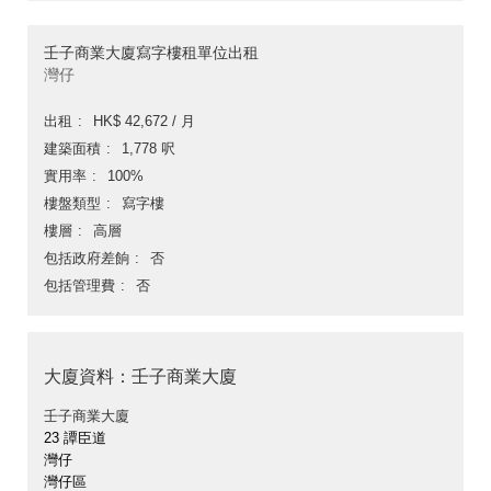
壬子商業大廈寫字樓租單位出租
灣仔
出租
HK$ 42,672 / 月
建築面積
1,778 呎
實用率
100%
樓盤類型
寫字樓
樓層
高層
包括政府差餉
否
包括管理費
否
大廈資料：壬子商業大廈
壬子商業大廈
23 譚臣道
灣仔
灣仔區