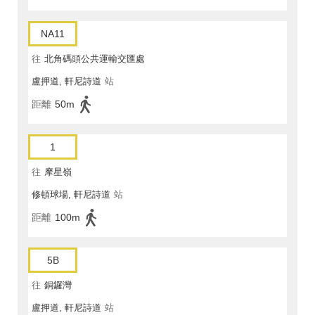
NA11
往
北角碼頭公共運輸交匯處
盧押道, 軒尼詩道
站
距離
50m
1
往
摩星嶺
修頓球場, 軒尼詩道
站
距離
100m
5B
往
銅鑼灣
盧押道, 軒尼詩道
站