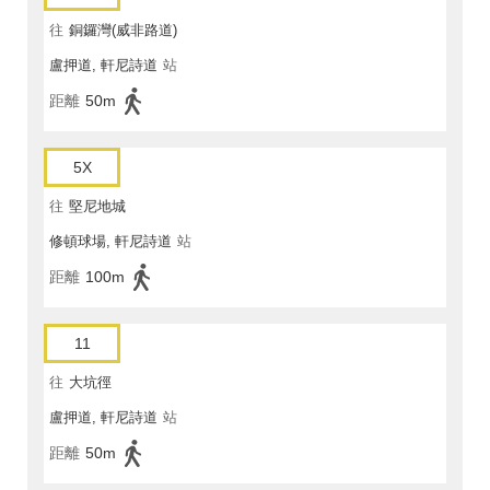
往
銅鑼灣(威非路道)
盧押道, 軒尼詩道
站
距離
50m
5X
往
堅尼地城
修頓球場, 軒尼詩道
站
距離
100m
11
往
大坑徑
盧押道, 軒尼詩道
站
距離
50m