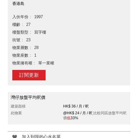
香港島
入伙年份
1997
樓齡
27
樓盤類型
寫字樓
街號
23
物業層數
28
物業座數
1
物業擁有權
單一業權
訂閱更新
灣仔放盤平均呎價
建築面積
HK$ 36 / 月 / 呎
此物業
@HK$ 24 / 月 / 呎
比較同區放盤平均呎
價
低
33%
加入到我的心水名單