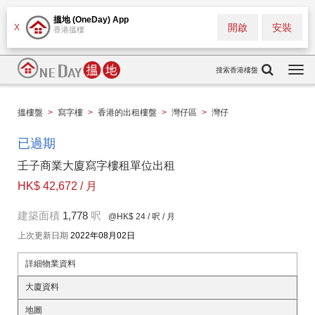
搵地 (OneDay) App
開啟
安裝
X
香港搵樓
搜索香港樓盤
Togg
navi
搵樓盤
>
寫字樓
>
香港的出租樓盤
>
灣仔區
>
灣仔
已過期
壬子商業大廈寫字樓租單位出租
HK$ 42,672 / 月
建築面積
1,778
呎
@HK$ 24
/ 呎 / 月
上次更新日期
2022年08月02日
詳細物業資料
大廈資料
地圖