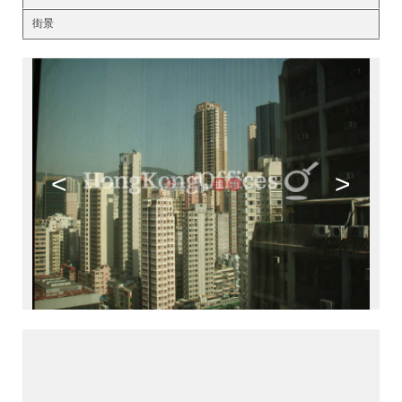
街景
<
>