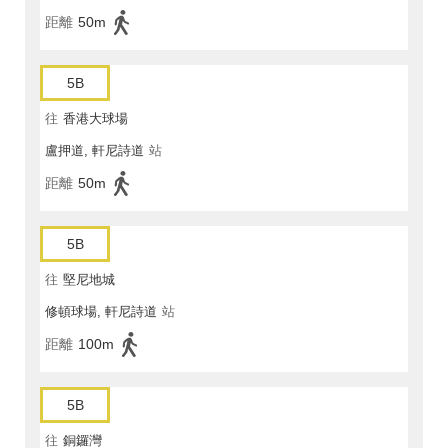
距離
50m
5B
往
香港大球場
盧押道, 軒尼詩道
站
距離
50m
5B
往
堅尼地城
修頓球場, 軒尼詩道
站
距離
100m
5B
往
銅鑼灣