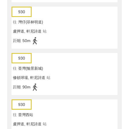
930
往
灣仔(菲林明道)
盧押道, 軒尼詩道
站
距離
50m
930
往
荃灣(愉景新城)
修頓球場, 軒尼詩道
站
距離
90m
930
往
荃灣西站
盧押道, 軒尼詩道
站