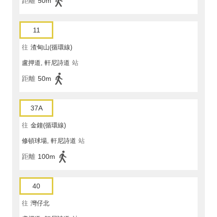
距離
50m
11
往
渣甸山(循環線)
盧押道, 軒尼詩道
站
距離
50m
37A
往
金鐘(循環線)
修頓球場, 軒尼詩道
站
距離
100m
40
往
灣仔北