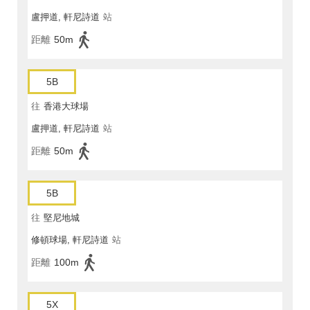
盧押道, 軒尼詩道
站
距離
50m
5B
往
香港大球場
盧押道, 軒尼詩道
站
距離
50m
5B
往
堅尼地城
修頓球場, 軒尼詩道
站
距離
100m
5X