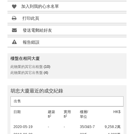
加入到我的心水名單
打印此頁
發送電郵給好友
報告錯誤
樓盤在相同大廈
此物業的其它出租盤
(10)
此物業的其它出售盤
(4)
胡忠大廈最近的成交紀錄
出售
日期
建築
實用
樓層/
HK$
2
2
ft
ft
單位
2020-05-19
-
-
35/3&5-7
9,258.2萬