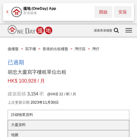
搵地 (OneDay) App
開啟
安裝
X
香港搵樓
搜索香港樓盤
Togg
navi
搵樓盤
>
寫字樓
>
香港的出租樓盤
>
灣仔區
>
灣仔
已過期
胡忠大廈寫字樓租單位出租
HK$ 100,928 / 月
建築面積
3,154
呎
@HK$ 32
/ 呎 / 月
上次更新日期
2023年11月30日
詳細物業資料
大廈資料
地圖