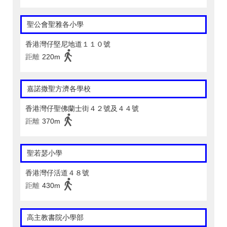
聖公會聖雅各小學
香港灣仔堅尼地道１１０號
距離
220m
嘉諾撒聖方濟各學校
香港灣仔聖佛蘭士街４２號及４４號
距離
370m
聖若瑟小學
香港灣仔活道４８號
距離
430m
高主教書院小學部