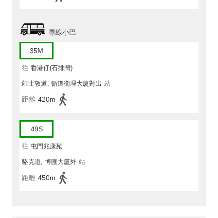
專線小巴
35M
往
香港仔(石排灣)
莊士敦道, 循道衛理大廈對出
站
距離
420m
49S
往
屯門兆康苑
駱克道, 博匯大廈外
站
距離
450m