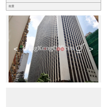
街景
<
>