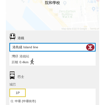
院和學校
港鐵
港島綫 Island line
灣仔
港鐵站
距離
0.4km
巴士
城巴
1P
往
中環 (中環街市)