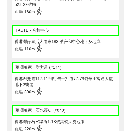
b23-29號鋪
距離
160m
TASTE - 合和中心
香港灣仔皇后大道東183 號合和中心地下及地庫
距離
110m
華潤萬家 - 謝斐道 (#144)
香港謝斐道117-119號, 告士打道77-79號華比富通大廈
地下2號舖
距離
500m
華潤萬家 - 石水渠街 (#040)
香港灣仔石水渠街1-13號其發大廈地庫
距離
220m