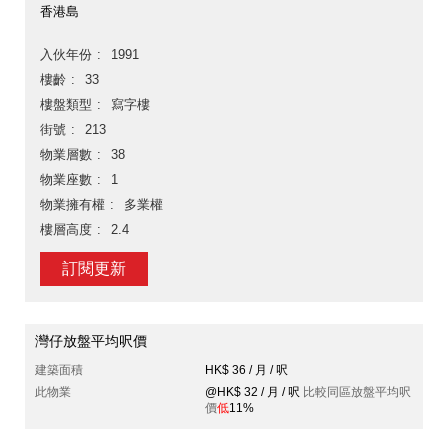
香港島
入伙年份
1991
樓齡
33
樓盤類型
寫字樓
街號
213
物業層數
38
物業座數
1
物業擁有權
多業權
樓層高度
2.4
訂閱更新
灣仔放盤平均呎價
建築面積
HK$ 36 / 月 / 呎
此物業
@HK$ 32 / 月 / 呎
比較同區放盤平均呎
價
低
11%