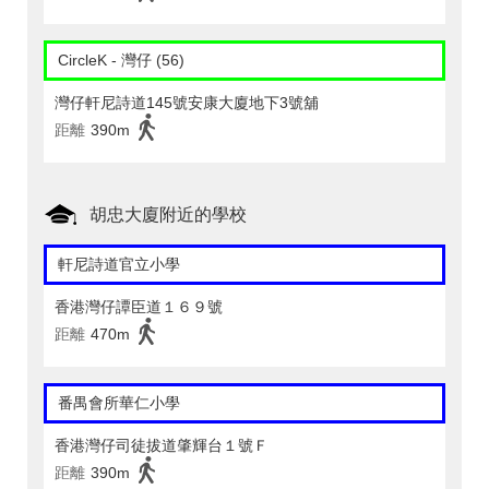
CircleK - 灣仔 (56)
灣仔軒尼詩道145號安康大廈地下3號舖
距離
390m
胡忠大廈附近的學校
軒尼詩道官立小學
香港灣仔譚臣道１６９號
距離
470m
番禺會所華仁小學
香港灣仔司徒拔道肇輝台１號Ｆ
距離
390m