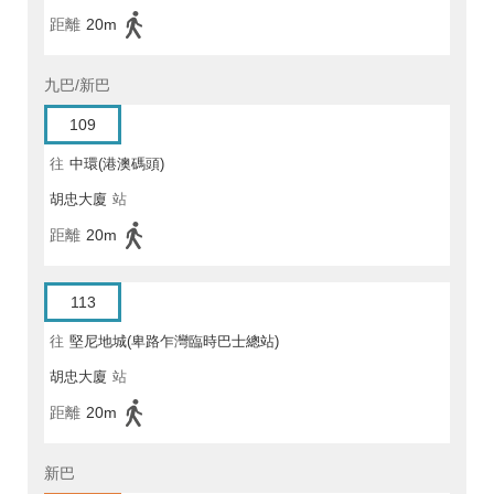
距離
20m
九巴/新巴
109
往
中環(港澳碼頭)
胡忠大廈
站
距離
20m
113
往
堅尼地城(卑路乍灣臨時巴士總站)
胡忠大廈
站
距離
20m
新巴