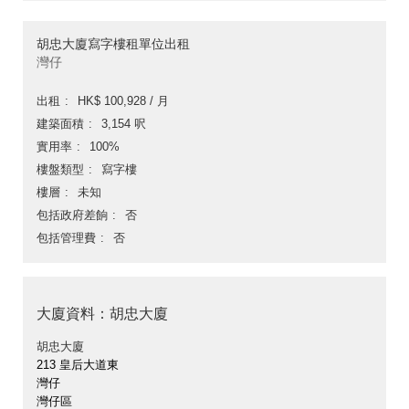
胡忠大廈寫字樓租單位出租
灣仔
出租
HK$ 100,928 / 月
建築面積
3,154 呎
實用率
100%
樓盤類型
寫字樓
樓層
未知
包括政府差餉
否
包括管理費
否
大廈資料：胡忠大廈
胡忠大廈
213 皇后大道東
灣仔
灣仔區