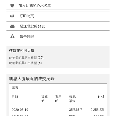
加入到我的心水名單
打印此頁
發送電郵給好友
報告錯誤
樓盤在相同大廈
此物業的其它出租盤
(10)
此物業的其它出售盤
(4)
胡忠大廈最近的成交紀錄
出售
日期
建築
實用
樓層/
HK$
2
2
ft
ft
單位
2020-05-19
-
-
35/3&5-7
9,258.2萬