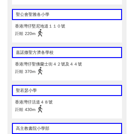
聖公會聖雅各小學
香港灣仔堅尼地道１１０號
距離
220m
嘉諾撒聖方濟各學校
香港灣仔聖佛蘭士街４２號及４４號
距離
370m
聖若瑟小學
香港灣仔活道４８號
距離
430m
高主教書院小學部