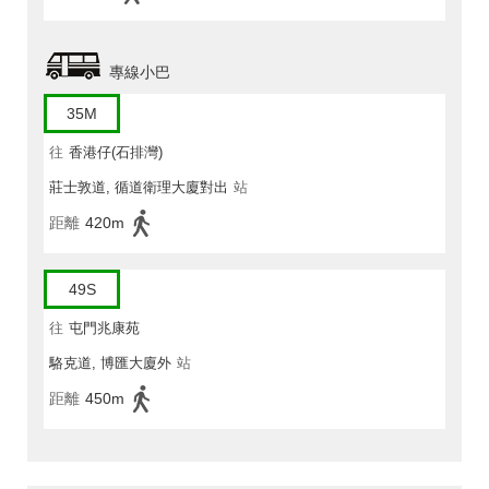
專線小巴
35M
往
香港仔(石排灣)
莊士敦道, 循道衛理大廈對出
站
距離
420m
49S
往
屯門兆康苑
駱克道, 博匯大廈外
站
距離
450m