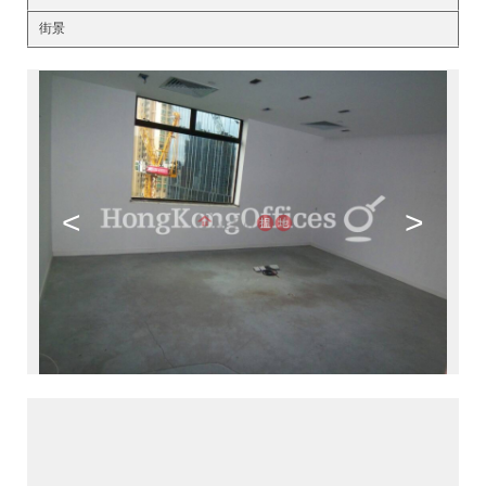
街景
<
>