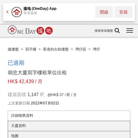
搵地 (OneDay) App
開啟
安裝
X
香港搵樓
搜索香港樓盤
Togg
navi
搵樓盤
>
寫字樓
>
香港的出租樓盤
>
灣仔區
>
灣仔
已過期
胡忠大廈寫字樓租單位出租
HK$ 42,439 / 月
建築面積
1,147
呎
@HK$ 37
/ 呎 / 月
上次更新日期
2022年07月02日
詳細物業資料
大廈資料
地圖