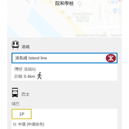
院和學校
港鐵
港島綫 Island line
灣仔
港鐵站
距離
0.4km
巴士
城巴
1P
往
中環 (中環街市)