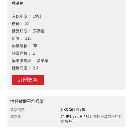
香港島
入伙年份
1991
樓齡
33
樓盤類型
寫字樓
街號
213
物業層數
38
物業座數
1
物業擁有權
多業權
樓層高度
2.4
訂閱更新
灣仔放盤平均呎價
建築面積
HK$ 36 / 月 / 呎
此物業
@HK$ 37 / 月 / 呎
比較同區放盤平均呎
價
高
3%