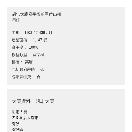
胡忠大廈寫字樓租單位出租
灣仔
出租
HK$ 42,439 / 月
建築面積
1,147 呎
實用率
100%
樓盤類型
寫字樓
樓層
高層
包括政府差餉
否
包括管理費
否
大廈資料：胡忠大廈
胡忠大廈
213 皇后大道東
灣仔
灣仔區