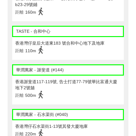
b23-29號鋪
距離
160m
TASTE - 合和中心
香港灣仔皇后大道東183 號合和中心地下及地庫
距離
110m
華潤萬家 - 謝斐道 (#144)
香港謝斐道117-119號, 告士打道77-79號華比富通大廈
地下2號舖
距離
500m
華潤萬家 - 石水渠街 (#040)
香港灣仔石水渠街1-13號其發大廈地庫
距離
220m