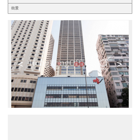
街景
<
>