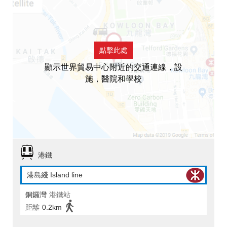
點擊此處
顯示世界貿易中心附近的交通連線，設
施，醫院和學校
港鐵
港島綫 Island line
銅鑼灣
港鐵站
距離
0.2km