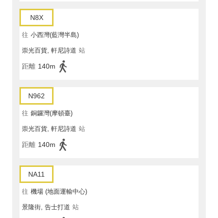
N8X
往
小西灣(藍灣半島)
崇光百貨, 軒尼詩道
站
距離
140m
N962
往
銅鑼灣(摩頓臺)
崇光百貨, 軒尼詩道
站
距離
140m
NA11
往
機場 (地面運輸中心)
景隆街, 告士打道
站