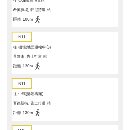
往
亞洲國際博覽館
希慎廣場, 軒尼詩道
站
距離
180m
N11
往
機場(地面運輸中心)
景隆街, 告士打道
站
距離
130m
N11
往
中環(港澳碼頭)
百德新街, 告士打道
站
距離
130m