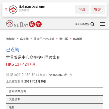
搵地 (OneDay) App
開啟
安裝
X
香港搵樓
搜索香港樓盤
Togg
navi
搵樓盤
>
寫字樓
>
香港的出租樓盤
>
灣仔區
>
銅鑼灣
已過期
世界貿易中心寫字樓租單位出租
HK$ 137,424 / 月
建築面積
2,454
呎
[未核實]
@HK$ 56
/ 呎 / 月
上次更新日期
2023年11月30日
詳細物業資料
大廈資料
地圖