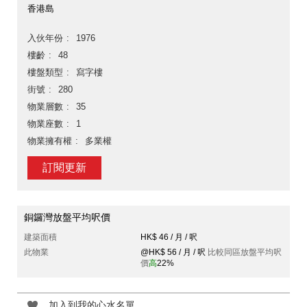
香港島
入伙年份
1976
樓齡
48
樓盤類型
寫字樓
街號
280
物業層數
35
物業座數
1
物業擁有權
多業權
訂閱更新
銅鑼灣放盤平均呎價
建築面積
HK$ 46 / 月 / 呎
此物業
@HK$ 56 / 月 / 呎
比較同區放盤平均呎
價
高
22%
加入到我的心水名單