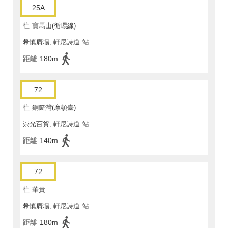
25A
往
寶馬山(循環線)
希慎廣場, 軒尼詩道
站
距離
180m
72
往
銅鑼灣(摩頓臺)
崇光百貨, 軒尼詩道
站
距離
140m
72
往
華貴
希慎廣場, 軒尼詩道
站
距離
180m