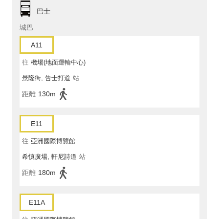
巴士
城巴
A11
往
機場(地面運輸中心)
景隆街, 告士打道
站
距離
130m
E11
往
亞洲國際博覽館
希慎廣場, 軒尼詩道
站
距離
180m
E11A