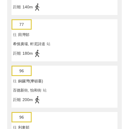
距離
140m
77
往
田灣邨
希慎廣場, 軒尼詩道
站
距離
180m
96
往
銅鑼灣(摩頓臺)
百德新街, 怡和街
站
距離
200m
96
往
利東邨