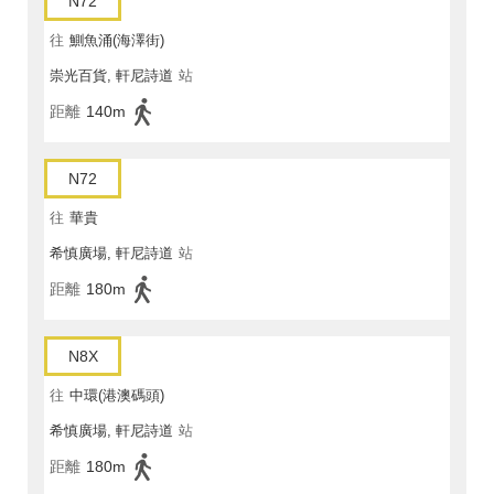
N72
往
鰂魚涌(海澤街)
崇光百貨, 軒尼詩道
站
距離
140m
N72
往
華貴
希慎廣場, 軒尼詩道
站
距離
180m
N8X
往
中環(港澳碼頭)
希慎廣場, 軒尼詩道
站
距離
180m