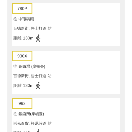
780P
往
中環碼頭
百德新街, 告士打道
站
距離
130m
930X
往
銅鑼灣 (摩頓臺)
百德新街, 告士打道
站
距離
130m
962
往
銅鑼灣(摩頓臺)
崇光百貨, 軒尼詩道
站