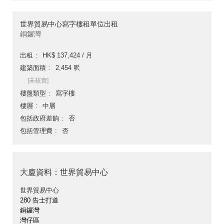
世界貿易中心寫字樓租單位出租
銅鑼灣
出租
HK$ 137,424 / 月
建築面積
2,454 呎
[未核實]
樓盤類型
寫字樓
樓層
中層
包括政府差餉
否
包括管理費
否
大廈資料：世界貿易中心
世界貿易中心
280 告士打道
銅鑼灣
灣仔區