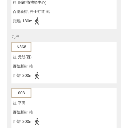
往
銅鑼灣(禮頓中心)
百德新街, 告士打道
站
距離
130m
九巴
N368
往
元朗(西)
百德新街
站
距離
200m
603
往
平田
百德新街
站
距離
200m