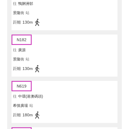
往
鴨脷洲邨
景隆街
站
距離
130m
N182
往
廣源
景隆街
站
距離
130m
N619
往
中環(港澳碼頭)
希慎廣場
站
距離
180m