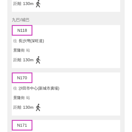
距離
130m
九巴/城巴
N118
往
長沙灣(深旺道)
景隆街
站
距離
130m
N170
往
沙田市中心(新城市廣場)
景隆街
站
距離
130m
N171