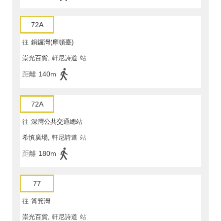
72A
往
銅鑼灣(摩頓臺)
崇光百貨, 軒尼詩道
站
距離
140m
72A
往
深灣公共交通總站
希慎廣場, 軒尼詩道
站
距離
180m
77
往
筲箕灣
崇光百貨, 軒尼詩道
站