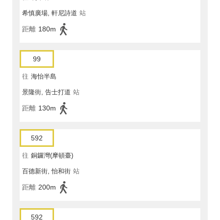
希慎廣場, 軒尼詩道
站
距離
180m
99
往
海怡半島
景隆街, 告士打道
站
距離
130m
592
往
銅鑼灣(摩頓臺)
百德新街, 怡和街
站
距離
200m
592