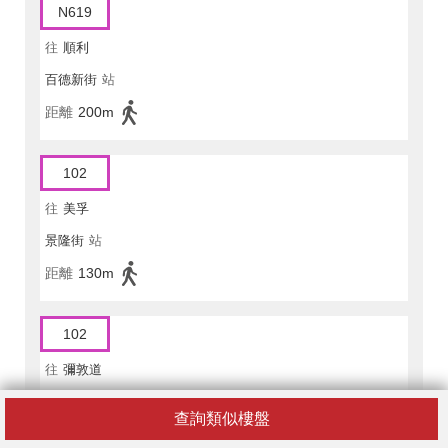
N619
往
順利
百德新街
站
距離
200m
102
往
美孚
景隆街
站
距離
130m
102
往
彌敦道
景隆街
站
查詢類似樓盤
距離
130m