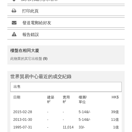
打印此頁
發送電郵給好友
報告錯誤
樓盤在相同大廈
此物業的其它出租盤
(9)
世界貿易中心最近的成交紀錄
出售
日期
建築
實用
樓層/
HK$
2
2
ft
ft
單位
2015-02-28
-
-
5-14&/-
39億
2013-01-30
-
-
5-14&/-
11億
1995-07-31
-
11,014
33/-
1億