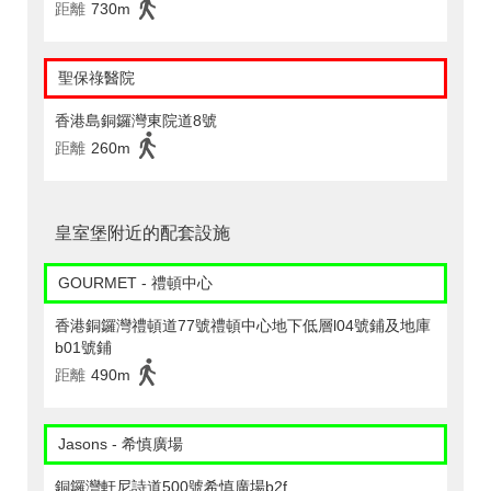
距離
730m
聖保祿醫院
香港島銅鑼灣東院道8號
距離
260m
皇室堡附近的配套設施
GOURMET - 禮頓中心
香港銅鑼灣禮頓道77號禮頓中心地下低層l04號鋪及地庫
b01號鋪
距離
490m
Jasons - 希慎廣場
銅鑼灣軒尼詩道500號希慎廣場b2f