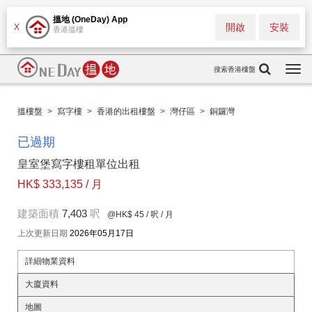
搵地 (OneDay) App
開啟
安裝
X
香港搵樓
搜索香港樓盤
Togg
navi
搵樓盤
>
寫字樓
>
香港的出租樓盤
>
灣仔區
>
銅鑼灣
已過期
皇室堡寫字樓租單位出租
HK$ 333,135 / 月
建築面積
7,403
呎
@HK$ 45
/ 呎 / 月
上次更新日期
2026年05月17日
詳細物業資料
大廈資料
地圖