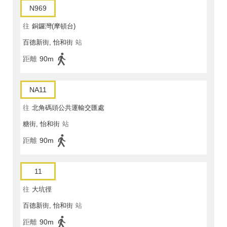
N969
往
銅鑼灣(摩頓台)
百德新街, 怡和街
站
距離
90m
NA11
往
北角碼頭公共運輸交匯處
糖街, 怡和街
站
距離
90m
11
往
大坑徑
百德新街, 怡和街
站
距離
90m