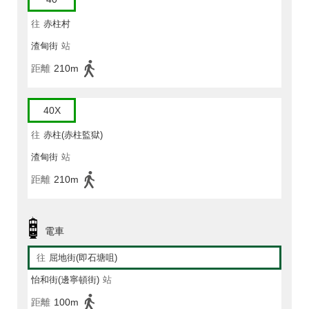
往
赤柱村
渣甸街
站
距離
210m
40X
往
赤柱(赤柱監獄)
渣甸街
站
距離
210m
電車
往
屈地街(即石塘咀)
怡和街(邊寧頓街)
站
距離
100m