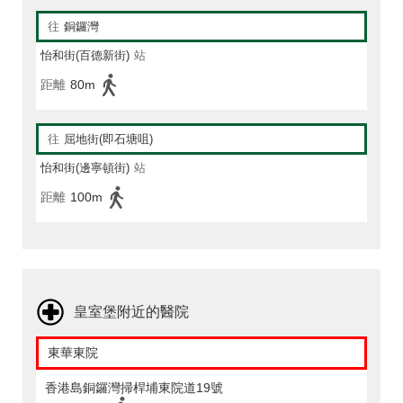
往
銅鑼灣
怡和街(百德新街)
站
距離
80m
往
屈地街(即石塘咀)
怡和街(邊寧頓街)
站
距離
100m
皇室堡附近的醫院
東華東院
香港島銅鑼灣掃桿埔東院道19號