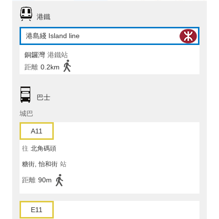
港鐵
港島綫 Island line
銅鑼灣
港鐵站
距離
0.2km
巴士
城巴
A11
往
北角碼頭
糖街, 怡和街
站
距離
90m
E11