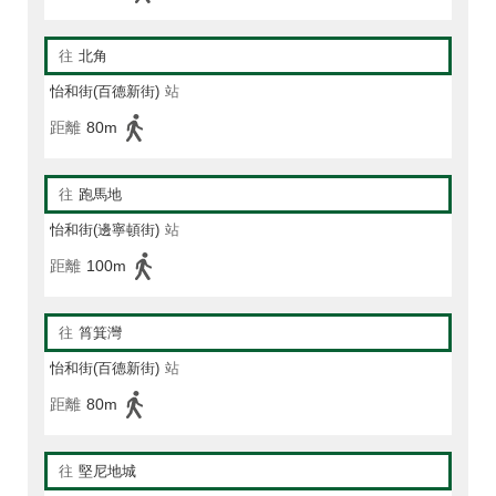
往
北角
怡和街(百德新街)
站
距離
80m
往
跑馬地
怡和街(邊寧頓街)
站
距離
100m
往
筲箕灣
怡和街(百德新街)
站
距離
80m
往
堅尼地城