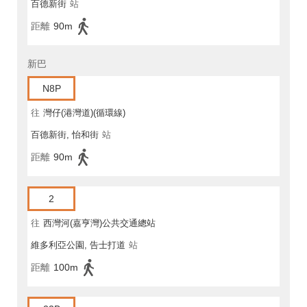
百德新街
站
距離
90m
新巴
N8P
往
灣仔(港灣道)(循環線)
百德新街, 怡和街
站
距離
90m
2
往
西灣河(嘉亨灣)公共交通總站
維多利亞公園, 告士打道
站
距離
100m