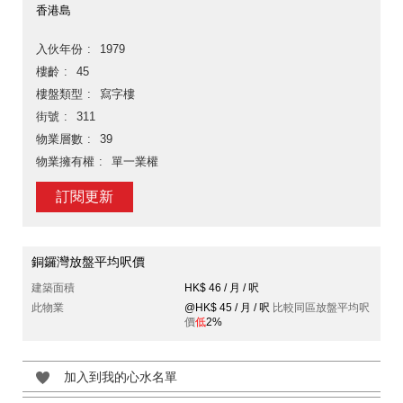
香港島
入伙年份
1979
樓齡
45
樓盤類型
寫字樓
街號
311
物業層數
39
物業擁有權
單一業權
訂閱更新
銅鑼灣放盤平均呎價
建築面積
HK$ 46 / 月 / 呎
此物業
@HK$ 45 / 月 / 呎
比較同區放盤平均呎
價
低
2%
加入到我的心水名單