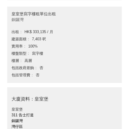
皇室堡寫字樓租單位出租
銅鑼灣
出租
HK$ 333,135 / 月
建築面積
7,403 呎
實用率
100%
樓盤類型
寫字樓
樓層
高層
包括政府差餉
否
包括管理費
否
大廈資料：皇室堡
皇室堡
311 告士打道
銅鑼灣
灣仔區