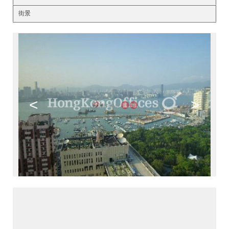
街景
<
>