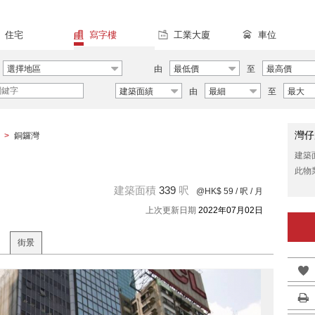
住宅
寫字樓
工業大廈
車位
選擇地區
由
最低價
至
最高價
建築面績
由
最細
至
最大
灣仔
>
銅鑼灣
建築
此物
建築面積
339
呎
@HK$ 59
/ 呎 / 月
上次更新日期
2022年07月02日
街景