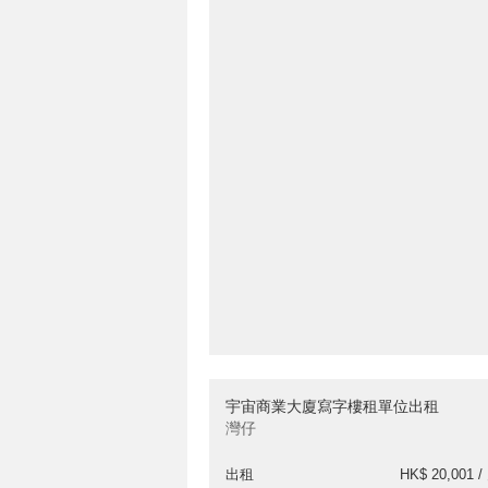
宇宙商業大廈寫字樓租單位出租
灣仔
出租
HK$ 20,001 /