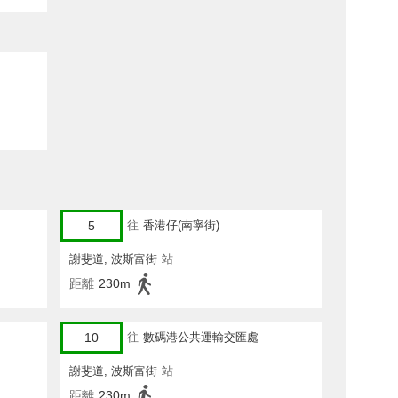
5
往
香港仔(南寧街)
謝斐道, 波斯富街
站
距離
230m
10
往
數碼港公共運輸交匯處
謝斐道, 波斯富街
站
距離
230m