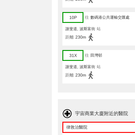
10P
往
數碼港公共運輸交匯處
謝斐道, 波斯富街
站
距離
230m
31X
往
田灣邨
謝斐道, 波斯富街
站
距離
230m
宇宙商業大廈附近的醫院
律敦治醫院