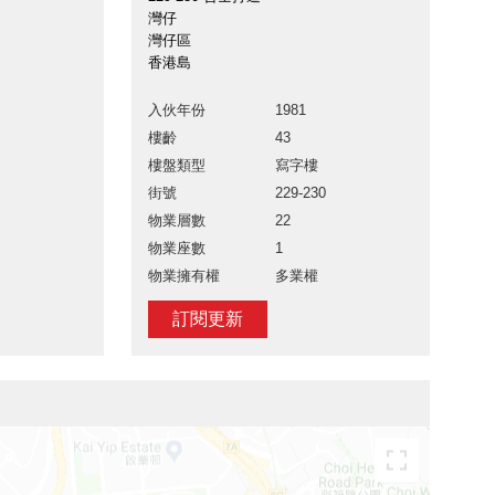
灣仔
灣仔區
香港島
入伙年份
1981
樓齡
43
樓盤類型
寫字樓
街號
229-230
物業層數
22
物業座數
1
物業擁有權
多業權
訂閱更新