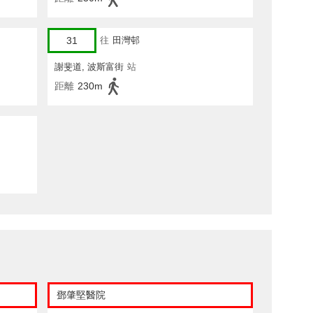
31
往
田灣邨
謝斐道, 波斯富街
站
距離
230m
鄧肇堅醫院