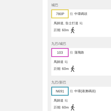
城巴
780P
往
中環碼頭
馬師道, 告士打道
站
距離
60m
九巴/城巴
103
往
蒲飛路
馬師道
站
距離
60m
九巴/新巴
N691
往
中環(港澳碼頭)
馬師道
站
距離
60m