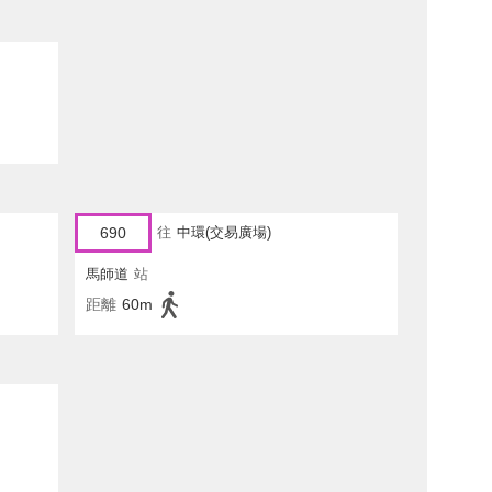
690
往
中環(交易廣場)
馬師道
站
距離
60m