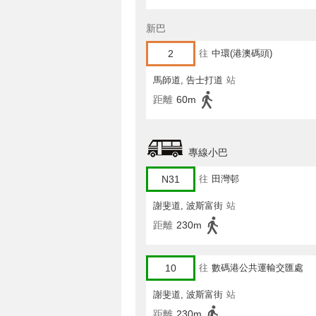
新巴
2
往
中環(港澳碼頭)
馬師道, 告士打道
站
距離
60m
專線小巴
N31
往
田灣邨
謝斐道, 波斯富街
站
距離
230m
10
往
數碼港公共運輸交匯處
謝斐道, 波斯富街
站
距離
230m