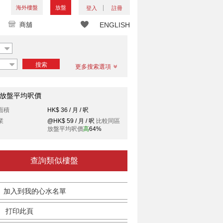
海外樓盤
放盤
登入
註冊
商舖
ENGLISH
搜索
更多搜索選項
放盤平均呎價
面積
HK$ 36 / 月 / 呎
業
@HK$ 59 / 月 / 呎
比較同區
放盤平均呎價
高
64%
查詢類似樓盤
加入到我的心水名單
打印此頁