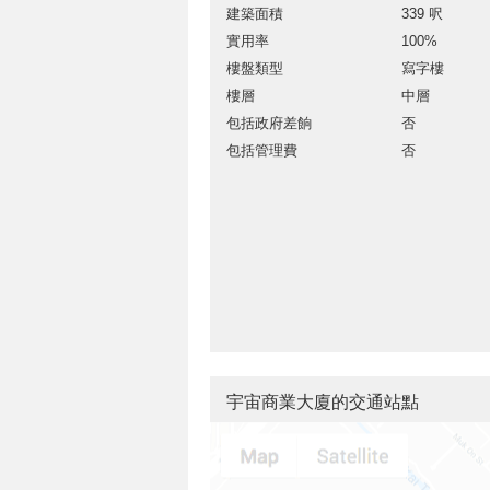
建築面積
339 呎
實用率
100%
樓盤類型
寫字樓
樓層
中層
包括政府差餉
否
包括管理費
否
宇宙商業大廈的交通站點