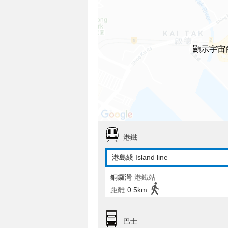
顯示宇宙
港鐵
港島綫 Island line
銅鑼灣
港鐵站
距離
0.5km
巴士