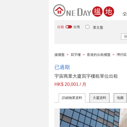
出租
出售
業主盤
搵樓盤
>
寫字樓
>
香港的出租樓盤
>
灣仔區
已過期
宇宙商業大廈寫字樓租單位出租
HK$ 20,001 / 月
詳細物業資料
大廈資料
地圖