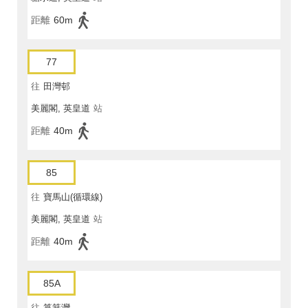
距離
60m
77
往
田灣邨
美麗閣, 英皇道
站
距離
40m
85
往
寶馬山(循環線)
美麗閣, 英皇道
站
距離
40m
85A
往
筲箕灣