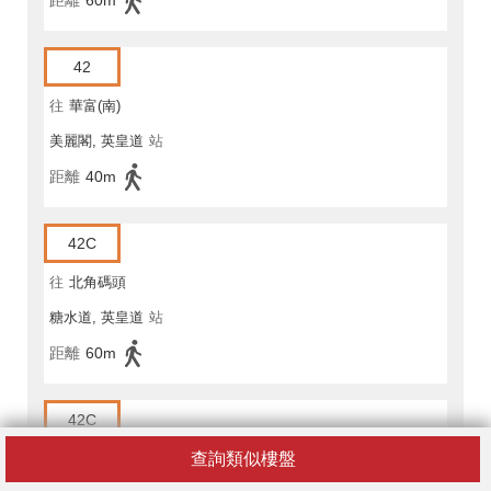
距離
60m
42
往
華富(南)
美麗閣, 英皇道
站
距離
40m
42C
往
北角碼頭
糖水道, 英皇道
站
距離
60m
42C
查詢類似樓盤
往
數碼港