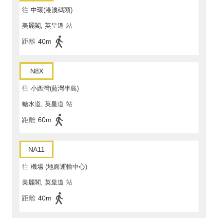
往
中環(港澳碼頭)
美麗閣, 英皇道
站
距離
40m
N8X
往
小西灣(藍灣半島)
糖水道, 英皇道
站
距離
60m
NA11
往
機場 (地面運輸中心)
美麗閣, 英皇道
站
距離
40m