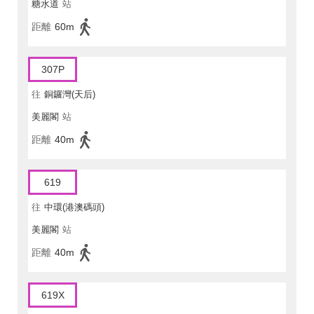
糖水道
站
距離
60m
307P
往
銅鑼灣(天后)
美麗閣
站
距離
40m
619
往
中環(港澳碼頭)
美麗閣
站
距離
40m
619X