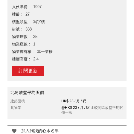
入伙年份
1997
樓齡
27
樓盤類型
寫字樓
街號
338
物業層數
35
物業座數
1
物業擁有權
單一業權
樓層高度
2.4
訂閱更新
北角放盤平均呎價
建築面積
HK$ 23 / 月 / 呎
此物業
@HK$ 23 / 月 / 呎
比較同區放盤平均呎
價一樣
加入到我的心水名單