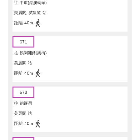
往
中環(港澳碼頭)
美麗閣, 英皇道
站
距離
40m
671
往
鴨脷洲(利樂街)
美麗閣
站
距離
40m
678
往
銅鑼灣
美麗閣
站
距離
40m