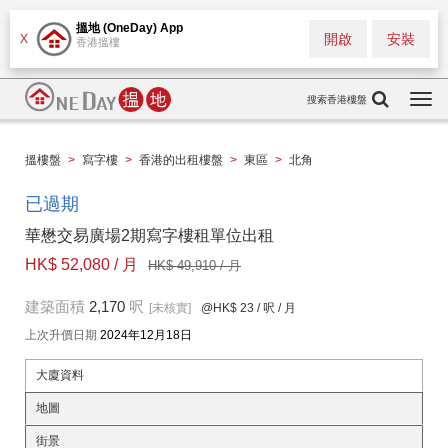
搵地 (OneDay) App
開啟
安裝
X
香港搵樓
搜索香港樓盤
Togg
navi
搵樓盤
>
寫字樓
>
香港的出租樓盤
>
東區
>
北角
已過期
華懋交易廣場2期寫字樓租單位出租
HK$ 52,080 / 月
HK$ 49,910 / 月
建築面積
2,170
呎
[未核實]
@HK$ 23
/ 呎 / 月
上次升價日期
2024年12月18日
大廈資料
地圖
街景