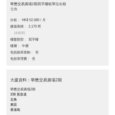
華懋交易廣場2期寫字樓租單位出租
北角
出租
HK$ 52,080 / 月
建築面積
2,170 呎
[未核實]
樓盤類型
寫字樓
樓層
中層
包括政府差餉
否
包括管理費
否
大廈資料：華懋交易廣場2期
華懋交易廣場2期
338 英皇道
北角
東區
香港島