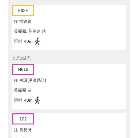
962E
往
掃管笏
美麗閣, 英皇道
站
距離
40m
九巴/城巴
N619
往
中環(港澳碼頭)
美麗閣
站
距離
40m
102
往
筲箕灣