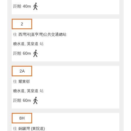
距離
40m
2
往
西灣河(嘉亨灣)公共交通總站
糖水道, 英皇道
站
距離
60m
2A
往
耀東邨
糖水道, 英皇道
站
距離
60m
8H
往
銅鑼灣 (東院道)