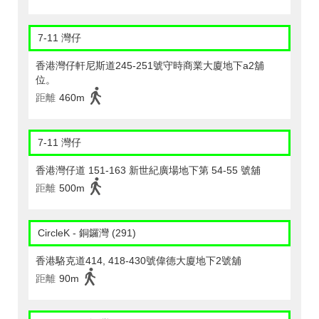
7-11 灣仔
香港灣仔軒尼斯道245-251號守時商業大廈地下a2舖
位。
距離
460m
7-11 灣仔
香港灣仔道 151-163 新世紀廣場地下第 54-55 號舖
距離
500m
CircleK - 銅鑼灣 (291)
香港駱克道414, 418-430號偉德大廈地下2號舖
距離
90m