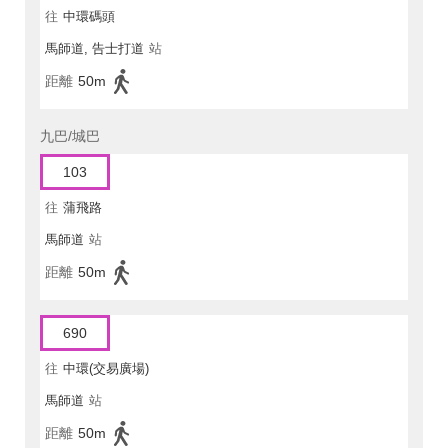
往
中環碼頭
馬師道, 告士打道
站
距離
50m
九巴/城巴
103
往
蒲飛路
馬師道
站
距離
50m
690
往
中環(交易廣場)
馬師道
站
距離
50m