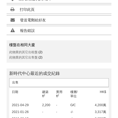
打印此頁
發送電郵給好友
報告錯誤
樓盤在相同大廈
此物業的其它出租盤
(2)
此物業的其它出售盤
(2)
新時代中心最近的成交紀錄
出售
日期
建築
實用
樓層/
HK$
2
2
ft
ft
單位
2021-04-29
2,200
-
G/C
4,200萬
2021-01-26
-
-
-/-
3,317萬