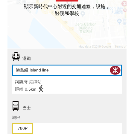
顯示新時代中心附近的交通連線，設施，
醫院和學校
港鐵
港島綫 Island line
銅鑼灣
港鐵站
距離
0.5km
巴士
城巴
780P