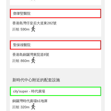
鄧肇堅醫院
香港島灣仔皇后大道東282號
距離
590m
聖保祿醫院
香港島銅鑼灣東院道8號
距離
860m
新時代中心附近的配套設施
city'super - 時代廣場
銅鑼灣時代廣場b1地庫
距離
320m