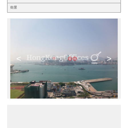
街景
<
>