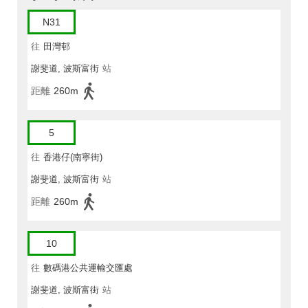
N31
往
田灣邨
謝斐道, 波斯富街
站
距離
260m
5
往
香港仔(南寧街)
謝斐道, 波斯富街
站
距離
260m
10
往
數碼港公共運輸交匯處
謝斐道, 波斯富街
站