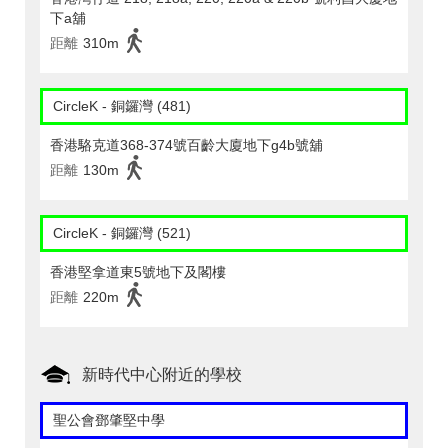
下a舖
距離
310m
CircleK - 銅鑼灣 (481)
香港駱克道368-374號百齡大廈地下g4b號舖
距離
130m
CircleK - 銅鑼灣 (521)
香港堅拿道東5號地下及閣樓
距離
220m
新時代中心附近的學校
聖公會鄧肇堅中學