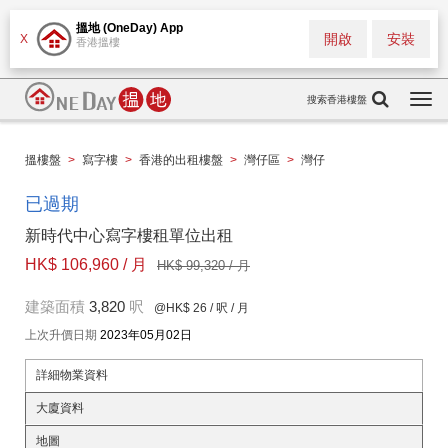
搵地 (OneDay) App
開啟
安裝
X
香港搵樓
搜索香港樓盤
Togg
navi
搵樓盤
>
寫字樓
>
香港的出租樓盤
>
灣仔區
>
灣仔
已過期
新時代中心寫字樓租單位出租
HK$ 106,960 / 月
HK$ 99,320 / 月
建築面積
3,820
呎
@HK$ 26
/ 呎 / 月
上次升價日期
2023年05月02日
詳細物業資料
大廈資料
地圖