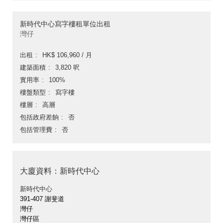
新時代中心寫字樓租單位出租
灣仔
出租
HK$ 106,960 / 月
建築面積
3,820 呎
實用率
100%
樓盤類型
寫字樓
樓層
高層
包括政府差餉
否
包括管理費
否
大廈資料：新時代中心
新時代中心
391-407 謝斐道
灣仔
灣仔區