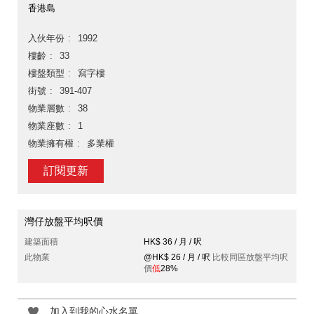
香港島
入伙年份
1992
樓齡
33
樓盤類型
寫字樓
街號
391-407
物業層數
38
物業座數
1
物業擁有權
多業權
訂閱更新
灣仔放盤平均呎價
建築面積
HK$ 36 / 月 / 呎
此物業
@HK$ 26 / 月 / 呎
比較同區放盤平均呎
價
低
28%
加入到我的心水名單