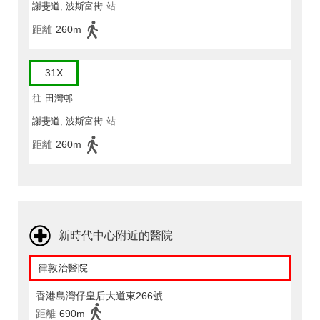
謝斐道, 波斯富街
站
距離
260m
31X
往
田灣邨
謝斐道, 波斯富街
站
距離
260m
新時代中心附近的醫院
律敦治醫院
香港島灣仔皇后大道東266號
距離
690m