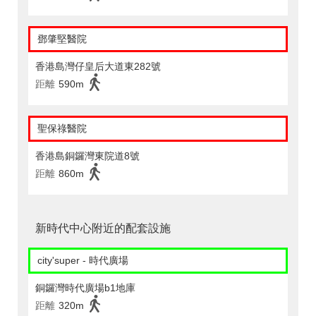
鄧肇堅醫院
香港島灣仔皇后大道東282號
距離
590m
聖保祿醫院
香港島銅鑼灣東院道8號
距離
860m
新時代中心附近的配套設施
city'super - 時代廣場
銅鑼灣時代廣場b1地庫
距離
320m