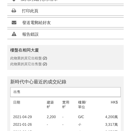
打印此頁
發送電郵給好友
報告錯誤
樓盤在相同大廈
此物業的其它出租盤
(2)
此物業的其它出售盤
(2)
新時代中心最近的成交紀錄
出售
日期
建築
實用
樓層/
HK$
2
2
ft
ft
單位
2021-04-29
2,200
-
G/C
4,200萬
2021-01-26
-
-
-/-
3,317萬