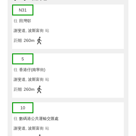
N31
往
田灣邨
謝斐道, 波斯富街
站
距離
260m
5
往
香港仔(南寧街)
謝斐道, 波斯富街
站
距離
260m
10
往
數碼港公共運輸交匯處
謝斐道, 波斯富街
站