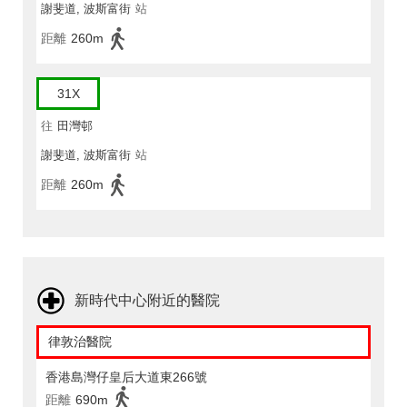
謝斐道, 波斯富街
站
距離
260m
31X
往
田灣邨
謝斐道, 波斯富街
站
距離
260m
新時代中心附近的醫院
律敦治醫院
香港島灣仔皇后大道東266號
距離
690m