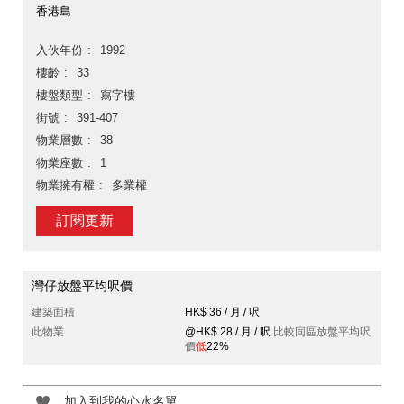
香港島
入伙年份
1992
樓齡
33
樓盤類型
寫字樓
街號
391-407
物業層數
38
物業座數
1
物業擁有權
多業權
訂閱更新
灣仔放盤平均呎價
建築面積
HK$ 36 / 月 / 呎
此物業
@HK$ 28 / 月 / 呎
比較同區放盤平均呎
價
低
22%
加入到我的心水名單