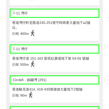
7-11 灣仔
香港灣仔軒尼斯道245-251號守時商業大廈地下a2舖
位。
距離
460m
7-11 灣仔
香港灣仔道 151-163 新世紀廣場地下第 54-55 號舖
距離
500m
CircleK - 銅鑼灣 (291)
香港駱克道414, 418-430號偉德大廈地下2號舖
距離
90m