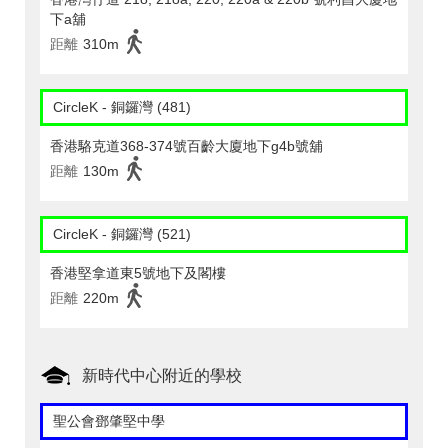
下a舖
距離
310m
CircleK - 銅鑼灣 (481)
香港駱克道368-374號百齡大廈地下g4b號舖
距離
130m
CircleK - 銅鑼灣 (521)
香港堅拿道東5號地下及閣樓
距離
220m
新時代中心附近的學校
聖公會鄧肇堅中學