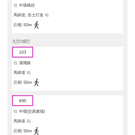
往
中環碼頭
馬師道, 告士打道
站
距離
50m
九巴/城巴
103
往
蒲飛路
馬師道
站
距離
50m
690
往
中環(交易廣場)
馬師道
站
距離
50m