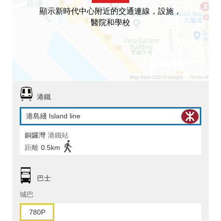
顯示新時代中心附近的交通連線，設施，
醫院和學校
港鐵
港島綫 Island line
銅鑼灣
港鐵站
距離
0.5km
巴士
城巴
780P