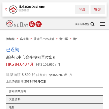
搵地 (OneDay) App
開啟
安裝
X
香港搵樓
搜索香港樓盤
Togg
navi
搵樓盤
>
寫字樓
>
香港的出租樓盤
>
灣仔區
>
灣仔
已過期
新時代中心寫字樓租單位出租
HK$ 84,040 / 月
HK$ 106,960 / 月
建築面積
3,820
呎
[未核實]
@HK$ 28
/ 呎 / 月
上次降價日期
2023年09月02日
詳細物業資料
大廈資料
地圖