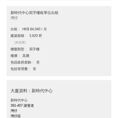
新時代中心寫字樓租單位出租
灣仔
出租
HK$ 84,040 / 月
建築面積
3,820 呎
[未核實]
樓盤類型
寫字樓
樓層
高層
包括政府差餉
否
包括管理費
否
大廈資料：新時代中心
新時代中心
391-407 謝斐道
灣仔
灣仔區