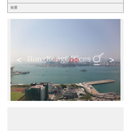
街景
<
>