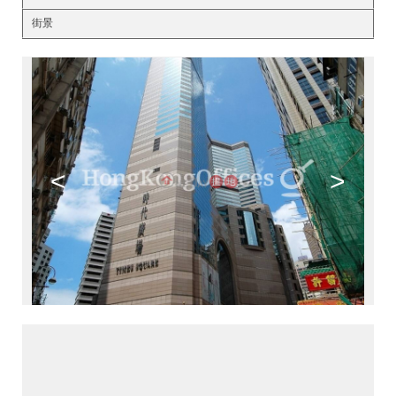
街景
<
>