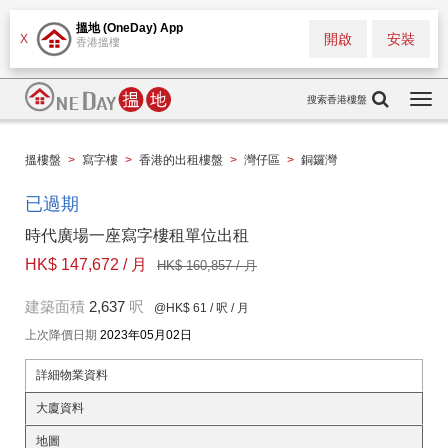
搵地 (OneDay) App
開啟
安裝
X
香港搵樓
搜索香港樓盤
Togg
navi
搵樓盤
>
寫字樓
>
香港的出租樓盤
>
灣仔區
>
銅鑼灣
已過期
時代廣場一座寫字樓租單位出租
HK$ 147,672 / 月
HK$ 160,857 / 月
建築面積
2,637
呎
@HK$ 61
/ 呎 / 月
上次降價日期
2023年05月02日
詳細物業資料
大廈資料
地圖