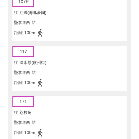
107P
往
紅磡(海逸豪園)
堅拿道西
站
距離
100m
117
往
深水埗(欽州街)
堅拿道西
站
距離
100m
171
往
荔枝角
堅拿道西
站
距離
100m