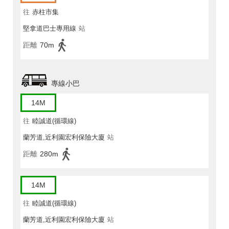
往
赤柱市集
堅拿道巴士專用線
站
距離
70m
專線小巴
14M
往
睦誠道(循環線)
蘭芳道,近利園宏利保險大廈
站
距離
280m
14M
往
睦誠道(循環線)
蘭芳道,近利園宏利保險大廈
站