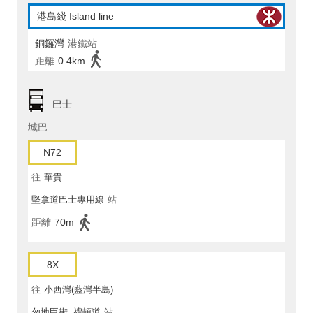
港島綫 Island line
銅鑼灣
港鐵站
距離
0.4km
巴士
城巴
N72
往
華貴
堅拿道巴士專用線
站
距離
70m
8X
往
小西灣(藍灣半島)
勿地臣街, 禮頓道
站