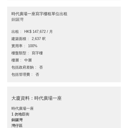
時代廣場一座寫字樓租單位出租
銅鑼灣
出租
HK$ 147,672 / 月
建築面積
2,637 呎
實用率
100%
樓盤類型
寫字樓
樓層
中層
包括政府差餉
否
包括管理費
否
大廈資料：時代廣場一座
時代廣場一座
1 勿地臣街
銅鑼灣
灣仔區