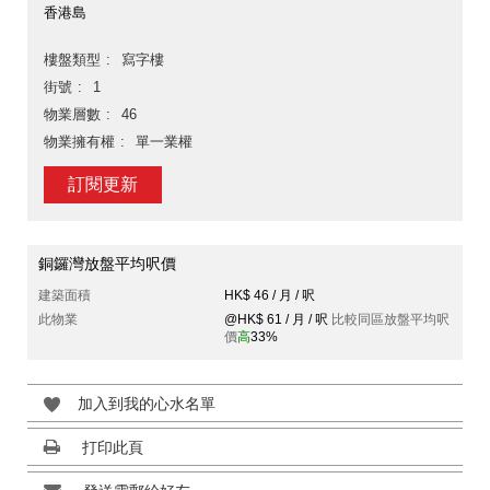
香港島
樓盤類型
寫字樓
街號
1
物業層數
46
物業擁有權
單一業權
訂閱更新
銅鑼灣放盤平均呎價
建築面積
HK$ 46 / 月 / 呎
此物業
@HK$ 61 / 月 / 呎
比較同區放盤平均呎
價
高
33%
加入到我的心水名單
打印此頁