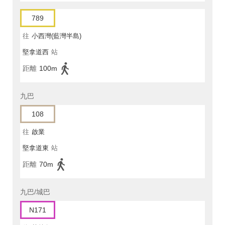
789
往
小西灣(藍灣半島)
堅拿道西
站
距離
100m
九巴
108
往
啟業
堅拿道東
站
距離
70m
九巴/城巴
N171