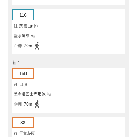
116
往
慈雲山(中)
堅拿道東
站
距離
70m
新巴
15B
往
山頂
堅拿道巴士專用線
站
距離
70m
38
往
置富花園