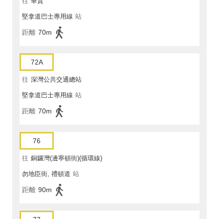
往
華貴
堅拿道巴士專用線
站
距離
70m
72A
往
深灣公共交通總站
堅拿道巴士專用線
站
距離
70m
76
往
銅鑼灣(邊寧頓街)(循環線)
勿地臣街, 禮頓道
站
距離
90m