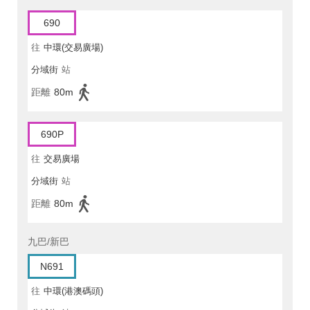
690
往
中環(交易廣場)
分域街
站
距離
80m
690P
往
交易廣場
分域街
站
距離
80m
九巴/新巴
N691
往
中環(港澳碼頭)