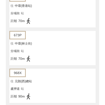
往
中環(香港站)
分域街
站
距離
70m
673P
往
中環(林士街)
分域街
站
距離
70m
968X
往
元朗(西)總站
盧押道
站
距離
90m