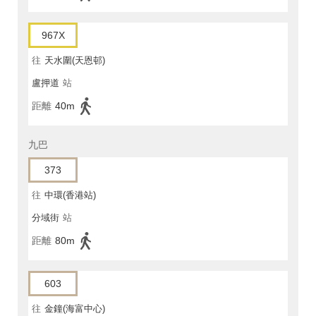
967X
往
天水圍(天恩邨)
盧押道
站
距離
40m
九巴
373
往
中環(香港站)
分域街
站
距離
80m
603
往
金鐘(海富中心)