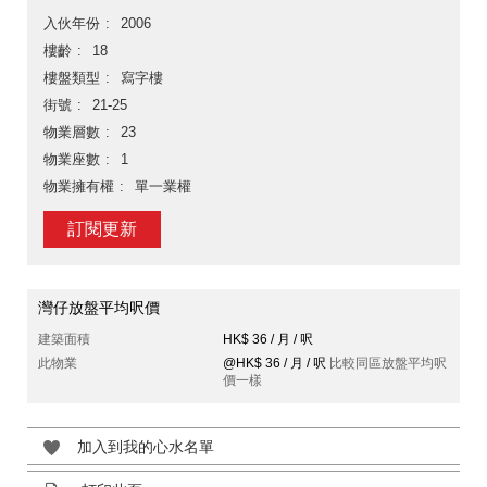
入伙年份
2006
樓齡
18
樓盤類型
寫字樓
街號
21-25
物業層數
23
物業座數
1
物業擁有權
單一業權
訂閱更新
灣仔放盤平均呎價
建築面積
HK$ 36 / 月 / 呎
此物業
@HK$ 36 / 月 / 呎
比較同區放盤平均呎
價一樣
加入到我的心水名單