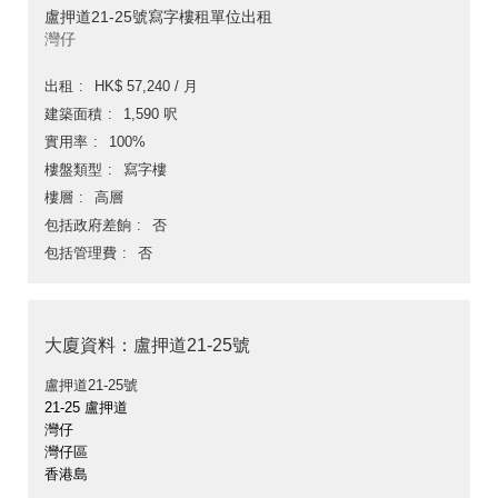
盧押道21-25號寫字樓租單位出租
灣仔
出租
HK$ 57,240 / 月
建築面積
1,590 呎
實用率
100%
樓盤類型
寫字樓
樓層
高層
包括政府差餉
否
包括管理費
否
大廈資料：盧押道21-25號
盧押道21-25號
21-25 盧押道
灣仔
灣仔區
香港島