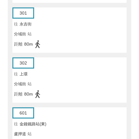
301
往
永吉街
分域街
站
距離
80m
302
往
上環
分域街
站
距離
80m
601
往
金鐘鐵路站(東)
盧押道
站