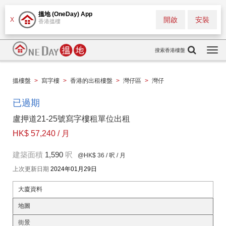
搵地 (OneDay) App
開啟
安裝
X
香港搵樓
搜索香港樓盤
Togg
navi
搵樓盤
>
寫字樓
>
香港的出租樓盤
>
灣仔區
>
灣仔
已過期
盧押道21-25號寫字樓租單位出租
HK$ 57,240 / 月
建築面積
1,590
呎
@HK$ 36
/ 呎 / 月
上次更新日期
2024年01月29日
大廈資料
地圖
街景