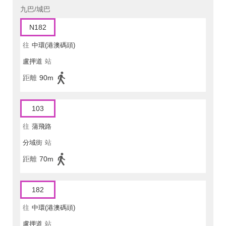
九巴/城巴
N182
往
中環(港澳碼頭)
盧押道
站
距離
90m
103
往
蒲飛路
分域街
站
距離
70m
182
往
中環(港澳碼頭)
盧押道
站