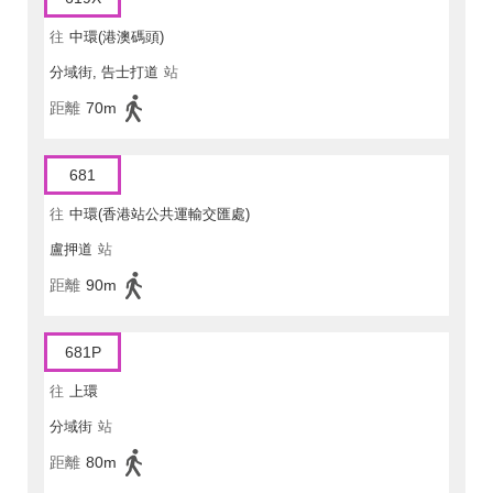
往
中環(港澳碼頭)
分域街, 告士打道
站
距離
70m
681
往
中環(香港站公共運輸交匯處)
盧押道
站
距離
90m
681P
往
上環
分域街
站
距離
80m