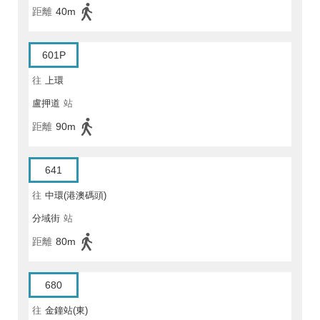
距離
40m
601P
往
上環
盧押道
站
距離
90m
641
往
中環(港澳碼頭)
分域街
站
距離
80m
680
往
金鐘站(東)