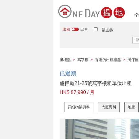
出租
出售
業主盤
搵樓盤
>
寫字樓
>
香港的出租樓盤
>
灣仔區
已過期
盧押道21-25號寫字樓租單位出租
HK$ 87,990 / 月
詳細物業資料
大廈資料
地圖