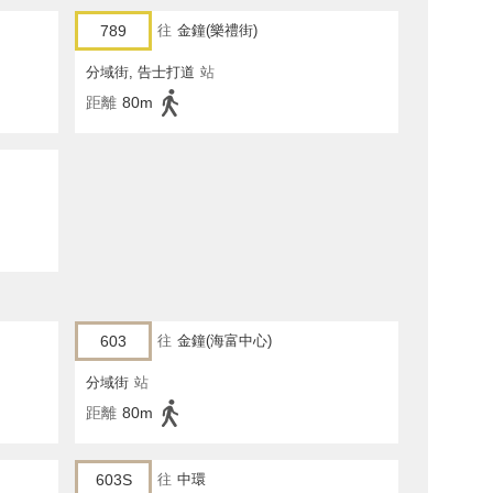
789
往
金鐘(樂禮街)
分域街, 告士打道
站
距離
80m
603
往
金鐘(海富中心)
分域街
站
距離
80m
603S
往
中環