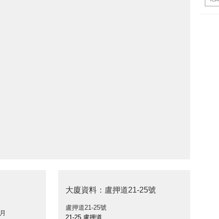
>
大廈資料：盧押道21-25號
盧押道21-25號
 月
21-25 盧押道