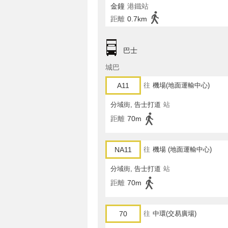
金鐘
港鐵站
距離
0.7km
巴士
城巴
A11
往
機場(地面運輸中心)
分域街, 告士打道
站
距離
70m
NA11
往
機場 (地面運輸中心)
分域街, 告士打道
站
距離
70m
70
往
中環(交易廣場)