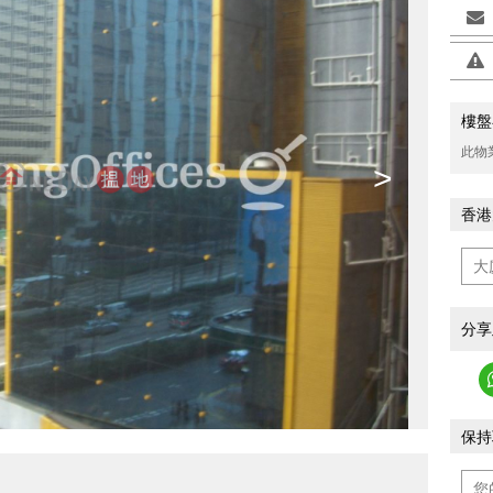
樓盤
此物
>
香港
分享
保持