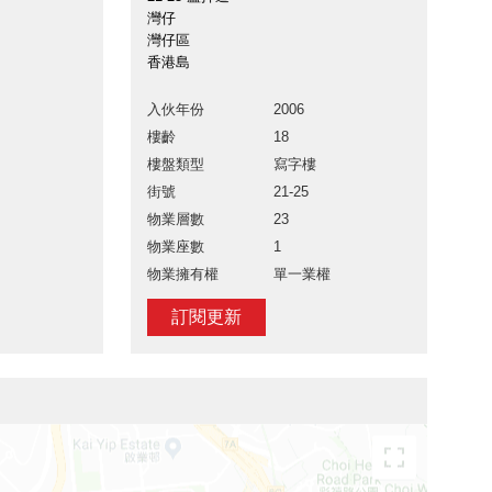
灣仔
灣仔區
香港島
入伙年份
2006
樓齡
18
樓盤類型
寫字樓
街號
21-25
物業層數
23
物業座數
1
物業擁有權
單一業權
訂閱更新