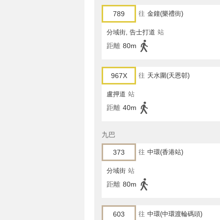
789
往
金鐘(樂禮街)
分域街, 告士打道
站
距離
80m
967X
往
天水圍(天恩邨)
盧押道
站
距離
40m
九巴
373
往
中環(香港站)
分域街
站
距離
80m
603
往
中環(中環渡輪碼頭)