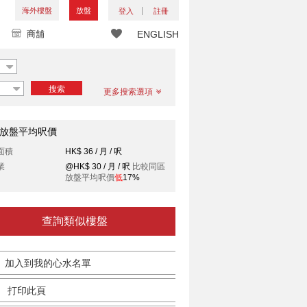
海外樓盤
放盤
登入
註冊
商舖
ENGLISH
搜索
更多搜索選項
放盤平均呎價
面積
HK$ 36 / 月 / 呎
業
@HK$ 30 / 月 / 呎
比較同區
放盤平均呎價
低
17%
查詢類似樓盤
加入到我的心水名單
打印此頁