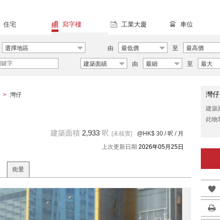
住宅
寫字樓
工業大廈
車位
選擇地區
由
最低價
至
最高價
建築面績
由
最細
至
最大
灣仔
>
灣仔
建築
此物
建築面積
2,933
呎
[未核實]
@HK$ 30
/ 呎 / 月
上次更新日期
2026年05月25日
街景