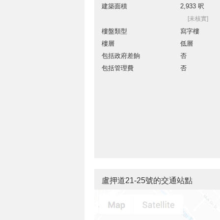
建築面積
2,933 呎
[未核實]
樓盤類型
寫字樓
樓層
低層
包括政府差餉
否
包括管理費
否
盧押道21-25號的交通站點