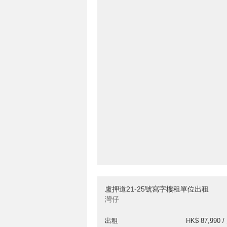
盧押道21-25號寫字樓租單位出租
灣仔
出租
HK$ 87,990 /