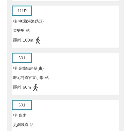
111P
往
中環(港澳碼頭)
普樂里
站
距離
100m
601
往
金鐘鐵路站(東)
軒尼詩道官立小學
站
距離
60m
601
往
寶達
史釗域道
站