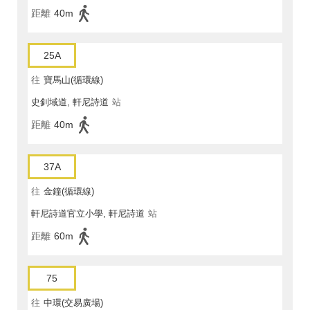
距離
40m
25A
往
寶馬山(循環線)
史釗域道, 軒尼詩道
站
距離
40m
37A
往
金鐘(循環線)
軒尼詩道官立小學, 軒尼詩道
站
距離
60m
75
往
中環(交易廣場)