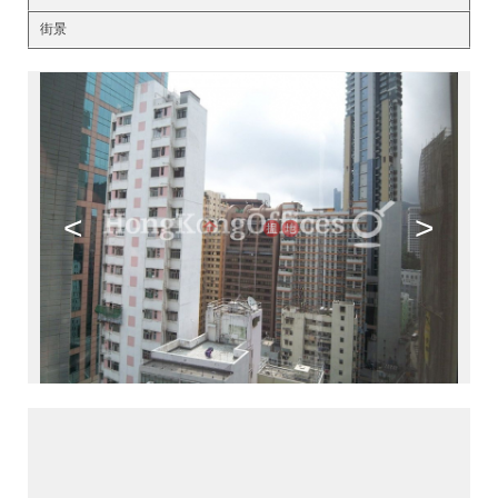
街景
<
>