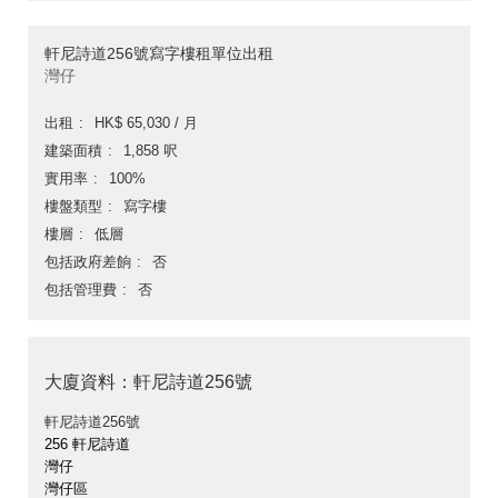
軒尼詩道256號寫字樓租單位出租
灣仔
出租
HK$ 65,030 / 月
建築面積
1,858 呎
實用率
100%
樓盤類型
寫字樓
樓層
低層
包括政府差餉
否
包括管理費
否
大廈資料：軒尼詩道256號
軒尼詩道256號
256 軒尼詩道
灣仔
灣仔區