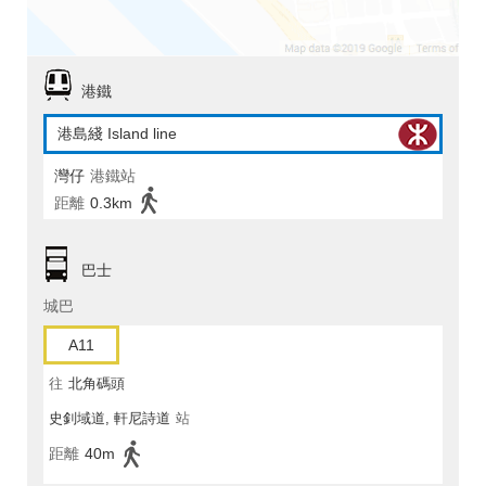
港鐵
港島綫 Island line
灣仔
港鐵站
距離
0.3km
巴士
城巴
A11
往
北角碼頭
史釗域道, 軒尼詩道
站
距離
40m