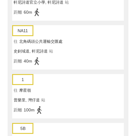
軒尼詩道官立小學, 軒尼詩道
站
距離
60m
NA11
往
北角碼頭公共運輸交匯處
史釗域道, 軒尼詩道
站
距離
40m
1
往
摩星嶺
普樂里, 灣仔道
站
距離
100m
5B