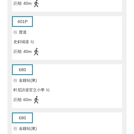
距離
40m
601P
往
寶達
史釗域道
站
距離
40m
680
往
金鐘站(東)
軒尼詩道官立小學
站
距離
60m
680
往
金鐘站(東)