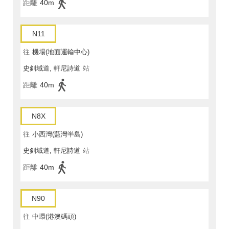
距離
40m
N11
往
機場(地面運輸中心)
史釗域道, 軒尼詩道
站
距離
40m
N8X
往
小西灣(藍灣半島)
史釗域道, 軒尼詩道
站
距離
40m
N90
往
中環(港澳碼頭)