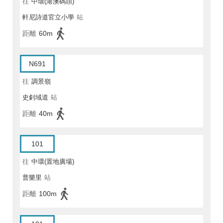
往
中環(港澳碼頭)
軒尼詩道官立小學
站
距離
60m
N691
往
調景嶺
史釗域道
站
距離
40m
101
往
中環(置地廣場)
普樂里
站
距離
100m