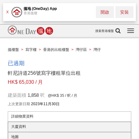
搵地 (OneDay) App
開啟
安裝
X
香港搵樓
搜索香港樓盤
Togg
navi
搵樓盤
>
寫字樓
>
香港的出租樓盤
>
灣仔區
>
灣仔
已過期
軒尼詩道256號寫字樓租單位出租
HK$ 65,030 / 月
建築面積
1,858
呎
@HK$ 35
/ 呎 / 月
上次更新日期
2023年11月30日
詳細物業資料
大廈資料
地圖