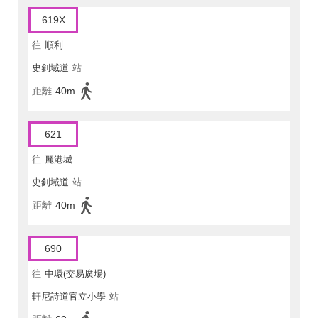
619X
往
順利
史釗域道
站
距離
40m
621
往
麗港城
史釗域道
站
距離
40m
690
往
中環(交易廣場)
軒尼詩道官立小學
站