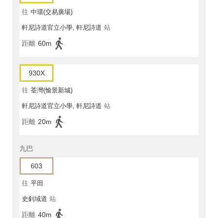
往
中環(交易廣場)
軒尼詩道官立小學, 軒尼詩道
站
距離
60m
930X
往
荃灣(愉景新城)
軒尼詩道官立小學, 軒尼詩道
站
距離
20m
九巴
603
往
平田
史釗域道
站
距離
40m