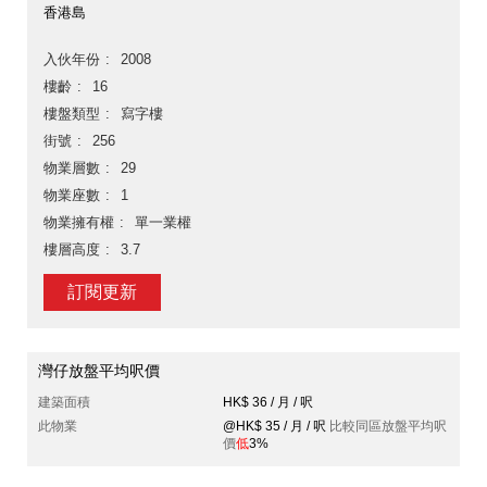
香港島
入伙年份
2008
樓齡
16
樓盤類型
寫字樓
街號
256
物業層數
29
物業座數
1
物業擁有權
單一業權
樓層高度
3.7
訂閱更新
灣仔放盤平均呎價
建築面積
HK$ 36 / 月 / 呎
此物業
@HK$ 35 / 月 / 呎
比較同區放盤平均呎
價
低
3%