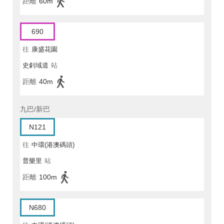
距離
60m
690
往
康盛花園
史釗域道
站
距離
40m
九巴/新巴
N121
往
中環(港澳碼頭)
普樂里
站
距離
100m
N680