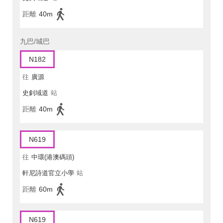
距離
40m
九巴/城巴
N182
往
廣源
史釗域道
站
距離
40m
N619
往
中環(港澳碼頭)
軒尼詩道官立小學
站
距離
60m
N619