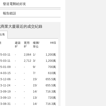
發送電郵給好友
報告錯誤
成商業大廈最近的成交紀錄
出售
期
建築
實用
樓層/
HK$
2
2
ft
ft
單位
5-03-11
-
2,064
1/
1,200萬
5-03-11
-
2,712
3/
1,200萬
25-01-09
-
-
9/
700萬
24-03-15
-
-
7/
610萬
23-12-06
-
-
15/
655.5萬
3-11-24
-
-
15/
655.5萬
23-09-19
-
-
14/
716.3萬
23-09-13
-
-
13/
720萬
23-08-31
-
-
14/
716.3萬