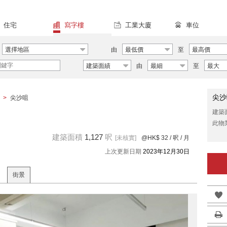
住宅
寫字樓
工業大廈
車位
選擇地區
由
最低價
至
最高價
建築面績
由
最細
至
最大
尖沙
>
尖沙咀
建築
此物
建築面積
1,127
呎
[未核實]
@HK$ 32
/ 呎 / 月
上次更新日期
2023年12月30日
街景