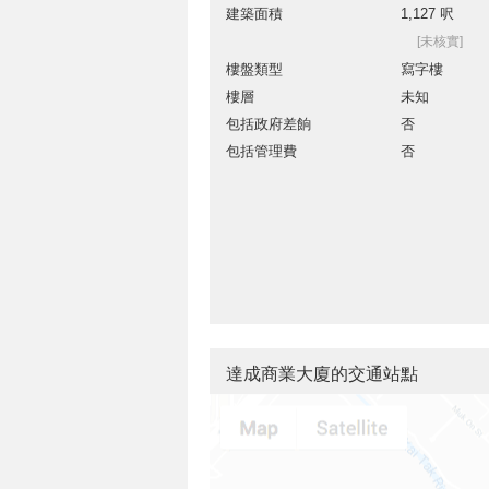
建築面積
1,127 呎
[未核實]
樓盤類型
寫字樓
樓層
未知
包括政府差餉
否
包括管理費
否
達成商業大廈的交通站點