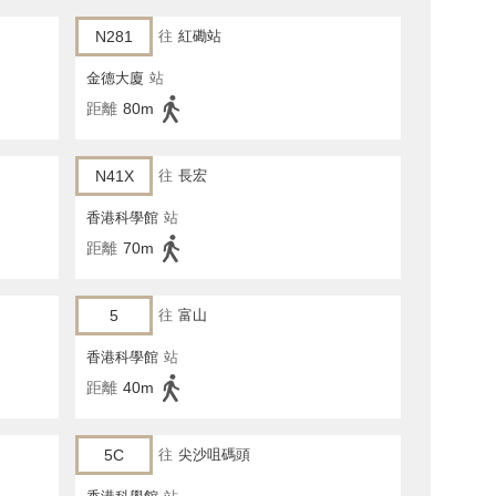
N281
往
紅磡站
金德大廈
站
距離
80m
N41X
往
長宏
香港科學館
站
距離
70m
5
往
富山
香港科學館
站
距離
40m
5C
往
尖沙咀碼頭