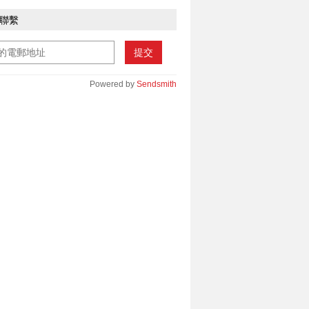
聯繫
提交
Powered by
Sendsmith