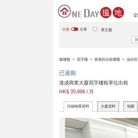
出租
出售
業主盤
搵樓盤
>
寫字樓
>
香港的出租樓盤
>
油尖旺
已過期
達成商業大廈寫字樓租單位出租
HK$ 35,996 / 月
詳細物業資料
大廈資料
地圖