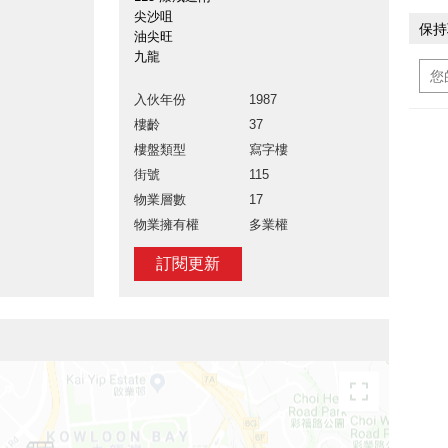
尖沙咀
保持
油尖旺
九龍
入伙年份
1987
樓齡
37
樓盤類型
寫字樓
街號
115
物業層數
17
物業擁有權
多業權
訂閱更新