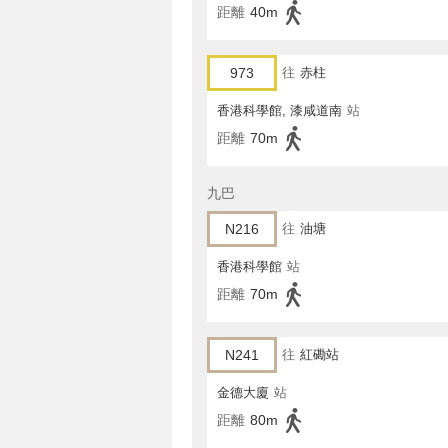
距離
40m
973
往
赤柱
香港科學館, 漆咸道南
站
距離
70m
九巴
N216
往
油塘
香港科學館
站
距離
70m
N241
往
紅磡站
金德大廈
站
距離
80m