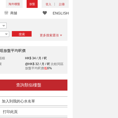
海外樓盤
放盤
登入
註冊
商舖
ENGLISH
搜索
更多搜索選項
咀放盤平均呎價
面積
HK$ 34 / 月 / 呎
業
@HK$ 32 / 月 / 呎
比較同區
放盤平均呎價
低
6%
查詢類似樓盤
加入到我的心水名單
打印此頁