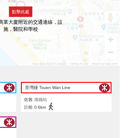
點擊此處
商業大廈附近的交通連線，設
施，醫院和學校
荃灣綫 Tsuen Wan Line
佐敦
港鐵站
距離
0.6km