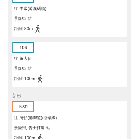
往
中環(港澳碼頭)
景隆街
站
距離
80m
106
往
黃大仙
景隆街
站
距離
100m
新巴
N8P
往
灣仔(港灣道)(循環線)
景隆街, 告士打道
站
距離
100m