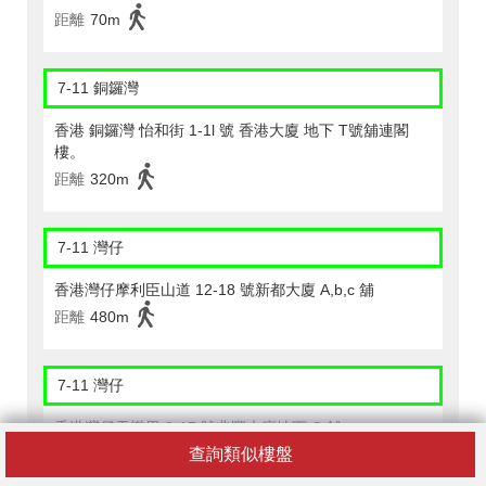
距離
70m
7-11 銅鑼灣
香港 銅鑼灣 怡和街 1-1l 號 香港大廈 地下 T號舖連閣
樓。
距離
320m
7-11 灣仔
香港灣仔摩利臣山道 12-18 號新都大廈 A,b,c 舖
距離
480m
7-11 灣仔
香港灣仔天樂里 9-17 號兆豐大廈地下 C 舖
查詢類似樓盤
距離
410m