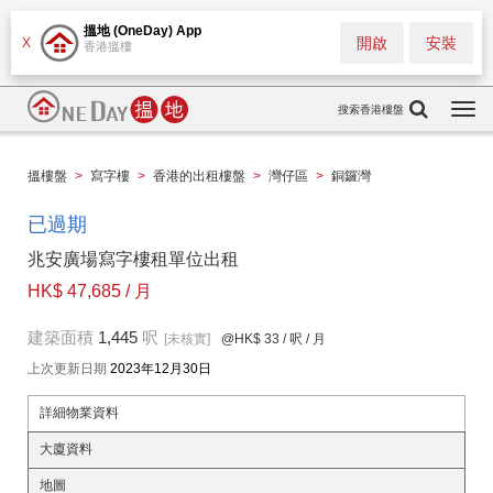
搵地 (OneDay) App
開啟
安裝
X
香港搵樓
搜索香港樓盤
Togg
navi
搵樓盤
>
寫字樓
>
香港的出租樓盤
>
灣仔區
>
銅鑼灣
已過期
兆安廣場寫字樓租單位出租
HK$ 47,685 / 月
建築面積
1,445
呎
[未核實]
@HK$ 33
/ 呎 / 月
上次更新日期
2023年12月30日
詳細物業資料
大廈資料
地圖