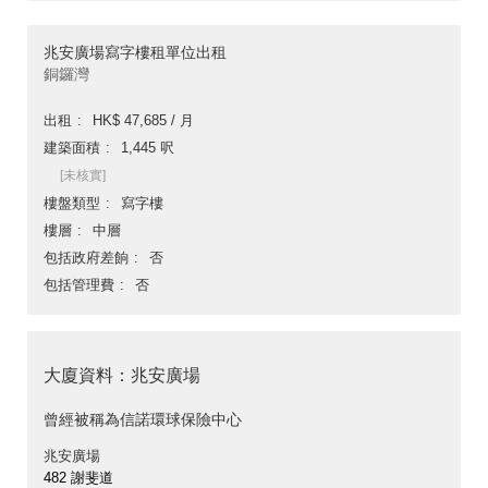
兆安廣場寫字樓租單位出租
銅鑼灣
出租
HK$ 47,685 / 月
建築面積
1,445 呎
[未核實]
樓盤類型
寫字樓
樓層
中層
包括政府差餉
否
包括管理費
否
大廈資料：兆安廣場
曾經被稱為信諾環球保險中心
兆安廣場
482 謝斐道