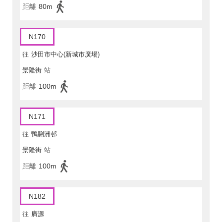
距離
80m
N170
往
沙田市中心(新城市廣場)
景隆街
站
距離
100m
N171
往
鴨脷洲邨
景隆街
站
距離
100m
N182
往
廣源