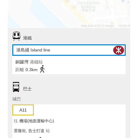
港鐵
港島綫 Island line
銅鑼灣
港鐵站
距離
0.3km
巴士
城巴
A11
往
機場(地面運輸中心)
景隆街, 告士打道
站