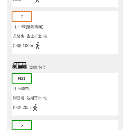
2
往
中環(港澳碼頭)
景隆街, 告士打道
站
距離
100m
專線小巴
N31
往
田灣邨
謝斐道, 波斯富街
站
距離
20m
5