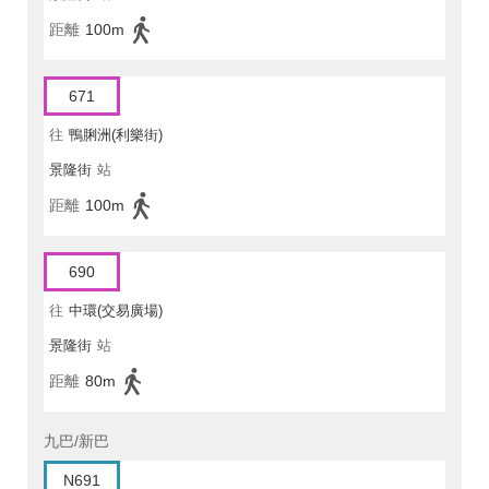
距離
100m
671
往
鴨脷洲(利樂街)
景隆街
站
距離
100m
690
往
中環(交易廣場)
景隆街
站
距離
80m
九巴/新巴
N691