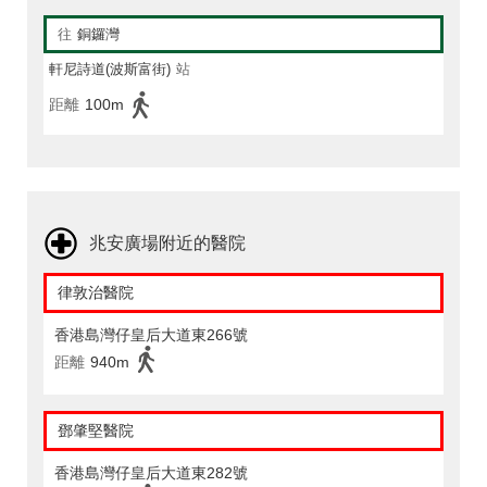
往
銅鑼灣
軒尼詩道(波斯富街)
站
距離
100m
兆安廣場附近的醫院
律敦治醫院
香港島灣仔皇后大道東266號
距離
940m
鄧肇堅醫院
香港島灣仔皇后大道東282號