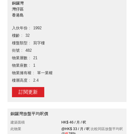
銅鑼灣
灣仔區
香港島
入伙年份
1992
樓齡
32
樓盤類型
寫字樓
街號
482
物業層數
21
物業座數
1
物業擁有權
單一業權
樓層高度
2.4
訂閱更新
銅鑼灣放盤平均呎價
建築面積
HK$ 46 / 月 / 呎
此物業
@HK$ 33 / 月 / 呎
比較同區放盤平均呎
價
低
28%