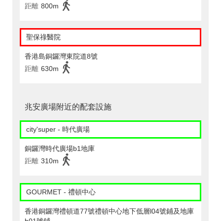
距離
800m
聖保祿醫院
香港島銅鑼灣東院道8號
距離
630m
兆安廣場附近的配套設施
city'super - 時代廣場
銅鑼灣時代廣場b1地庫
距離
310m
GOURMET - 禮頓中心
香港銅鑼灣禮頓道77號禮頓中心地下低層l04號鋪及地庫