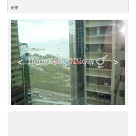
街景
<
>