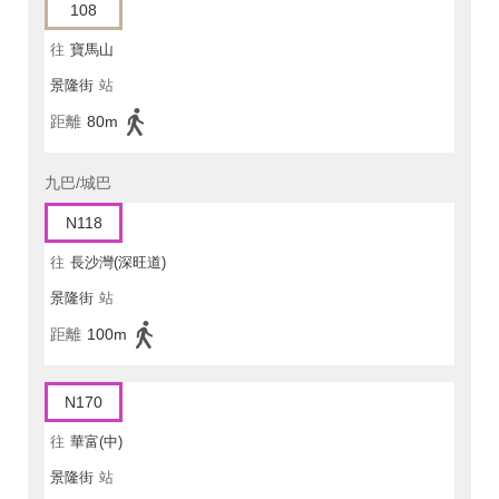
108
往
寶馬山
景隆街
站
距離
80m
九巴/城巴
N118
往
長沙灣(深旺道)
景隆街
站
距離
100m
N170
往
華富(中)
景隆街
站