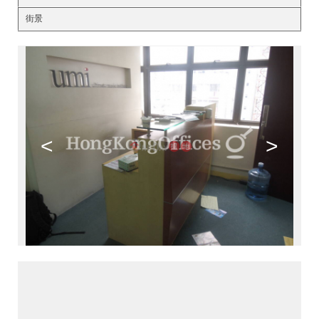
街景
<
>