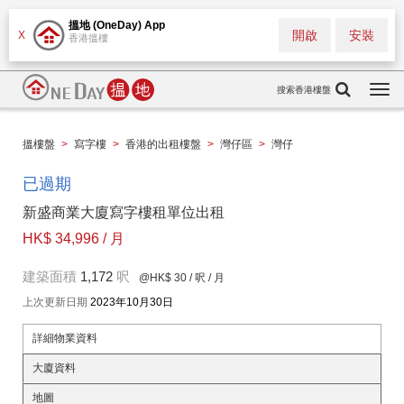
搵地 (OneDay) App
開啟
安裝
X
香港搵樓
搜索香港樓盤
Togg
navi
搵樓盤
>
寫字樓
>
香港的出租樓盤
>
灣仔區
>
灣仔
已過期
新盛商業大廈寫字樓租單位出租
HK$ 34,996 / 月
建築面積
1,172
呎
@HK$ 30
/ 呎 / 月
上次更新日期
2023年10月30日
詳細物業資料
大廈資料
地圖