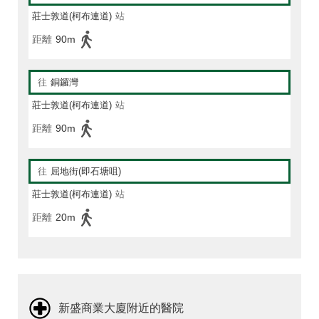
莊士敦道(柯布連道)
站
距離
90m
往
銅鑼灣
莊士敦道(柯布連道)
站
距離
90m
往
屈地街(即石塘咀)
莊士敦道(柯布連道)
站
距離
20m
新盛商業大廈附近的醫院