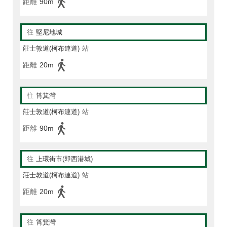
距離
90m
往
堅尼地城
莊士敦道(柯布連道)
站
距離
20m
往
筲箕灣
莊士敦道(柯布連道)
站
距離
90m
往
上環街市(即西港城)
莊士敦道(柯布連道)
站
距離
20m
往
筲箕灣