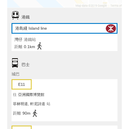
港鐵
港島綫 Island line
灣仔
港鐵站
距離
0.1km
巴士
城巴
E11
往
亞洲國際博覽館
菲林明道, 軒尼詩道
站
距離
90m