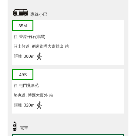
專線小巴
35M
往
香港仔(石排灣)
莊士敦道, 循道衛理大廈對出
站
距離
380m
49S
往
屯門兆康苑
駱克道, 博匯大廈外
站
距離
320m
電車