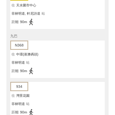
往
天水圍市中心
菲林明道, 軒尼詩道
站
距離
90m
九巴
N368
往
中環(港澳碼頭)
菲林明道
站
距離
90m
934
往
灣景花園
菲林明道
站
距離
90m