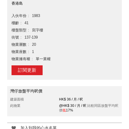
香港島
入伙年份
1983
樓齡
41
樓盤類型
寫字樓
街號
137-139
物業層數
20
物業座數
1
物業擁有權
單一業權
訂閱更新
灣仔放盤平均呎價
建築面積
HK$ 36 / 月 / 呎
此物業
@HK$ 30 / 月 / 呎
比較同區放盤平均呎
價
低
17%
加入到我的心水名單