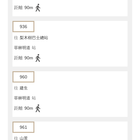
距離
90m
936
往
梨木樹巴士總站
菲林明道
站
距離
90m
960
往
建生
菲林明道
站
距離
90m
961
往
山景