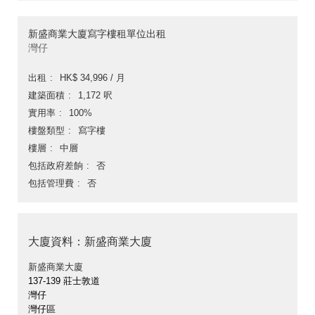
新盛商業大廈寫字樓租單位出租
灣仔
出租
HK$ 34,996 / 月
建築面積
1,172 呎
實用率
100%
樓盤類型
寫字樓
樓層
中層
包括政府差餉
否
包括管理費
否
大廈資料：新盛商業大廈
新盛商業大廈
137-139 莊士敦道
灣仔
灣仔區