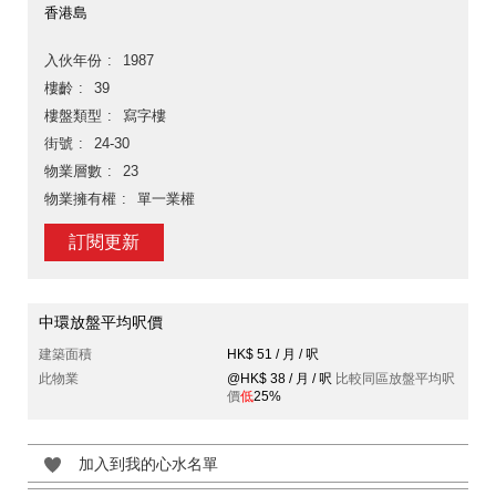
香港島
入伙年份
1987
樓齡
39
樓盤類型
寫字樓
街號
24-30
物業層數
23
物業擁有權
單一業權
訂閱更新
中環放盤平均呎價
建築面積
HK$ 51 / 月 / 呎
此物業
@HK$ 38 / 月 / 呎
比較同區放盤平均呎
價
低
25%
加入到我的心水名單