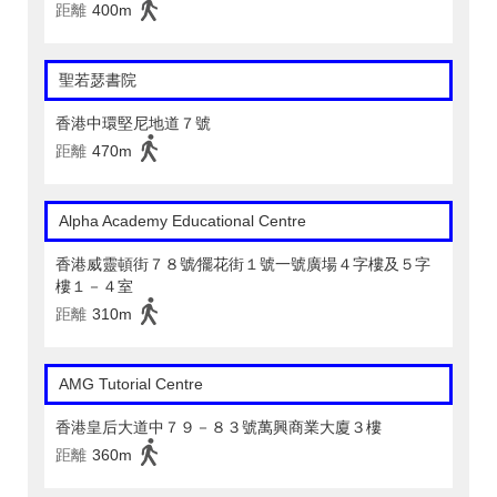
距離
400m
聖若瑟書院
香港中環堅尼地道７號
距離
470m
Alpha Academy Educational Centre
香港威靈頓街７８號∕擺花街１號一號廣場４字樓及５字
樓１－４室
距離
310m
AMG Tutorial Centre
香港皇后大道中７９－８３號萬興商業大廈３樓
距離
360m