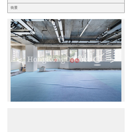
街景
<
>