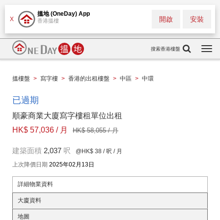
搵地 (OneDay) App
開啟
安裝
X
香港搵樓
搜索香港樓盤
Togg
navi
搵樓盤
>
寫字樓
>
香港的出租樓盤
>
中區
>
中環
已過期
順豪商業大廈寫字樓租單位出租
HK$ 57,036 / 月
HK$ 58,055 / 月
建築面積
2,037
呎
@HK$ 38
/ 呎 / 月
上次降價日期
2025年02月13日
詳細物業資料
大廈資料
地圖