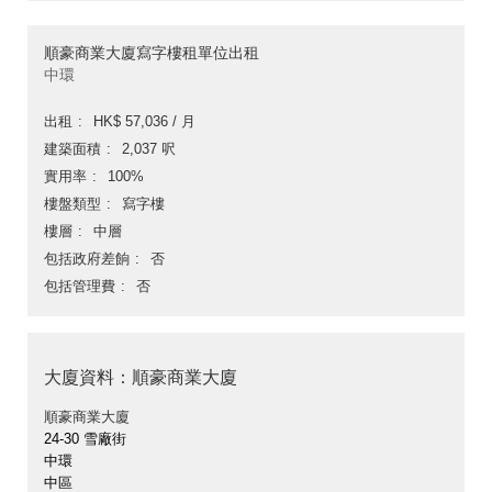
順豪商業大廈寫字樓租單位出租
中環
出租
HK$ 57,036 / 月
建築面積
2,037 呎
實用率
100%
樓盤類型
寫字樓
樓層
中層
包括政府差餉
否
包括管理費
否
大廈資料：順豪商業大廈
順豪商業大廈
24-30 雪廠街
中環
中區