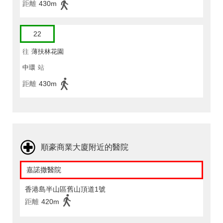
距離
430m
22
往
薄扶林花園
中環
站
距離
430m
順豪商業大廈附近的醫院
嘉諾撒醫院
香港島半山區舊山頂道1號
距離
420m