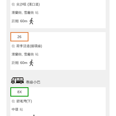
往
尖沙咀 (漢口道)
泄蘭街, 雪廠街
站
距離
60m
26
往
荷李活道(循環線)
泄蘭街, 雪廠街
站
距離
60m
專線小巴
8X
往
碧瑤灣(下)
中環
站