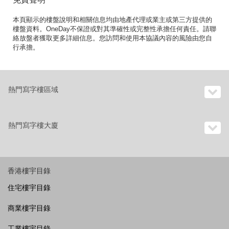
本頁顯示的樓盤說明和相關信息均由地產代理或業主或第三方提供的
樓盤資料。OneDay不保證或對其準確性或完整性承擔任何責任。請聯
絡放盤者獲取更多詳細信息。您訪問和使用本協議內容的風險由您自
行承擔。
熱門寫字樓區域
熱門寫字樓大廈
香港樓宇目錄
住宅樓宇目錄
商業樓宇目錄
工業樓宇目錄