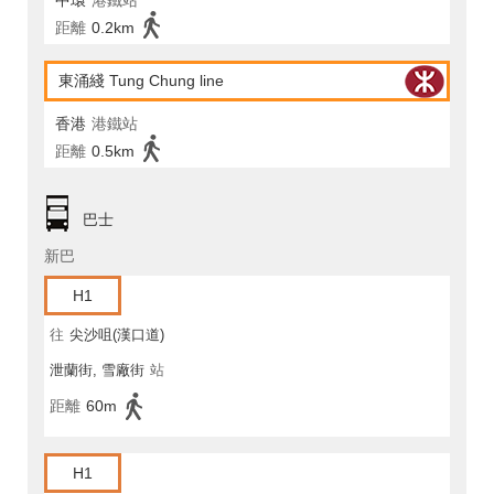
中環
港鐵站
距離
0.2km
東涌綫 Tung Chung line
香港
港鐵站
距離
0.5km
巴士
新巴
H1
往
尖沙咀(漢口道)
泄蘭街, 雪廠街
站
距離
60m
H1