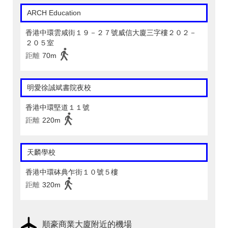
ARCH Education
香港中環雲咸街１９－２７號威信大廈三字樓２０２－
２０５室
距離
70m
明愛徐誠斌書院夜校
香港中環堅道１１號
距離
220m
天麟學校
香港中環砵典乍街１０號５樓
距離
320m
順豪商業大廈附近的機場