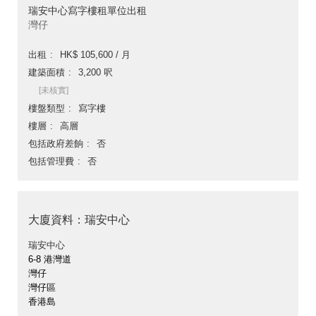
瑞安中心寫字樓租單位出租
灣仔
出租
HK$ 105,600 / 月
建築面積
3,200 呎
[未核實]
樓盤類型
寫字樓
樓層
高層
包括政府差餉
否
包括管理費
否
大廈資料：瑞安中心
瑞安中心
6-8 港灣道
灣仔
灣仔區
香港島