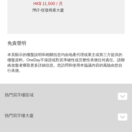
HK$ 11,500 / 月
灣仔-恆發商業大廈
免責聲明
本頁顯示的樓盤說明和相關信息均由地產代理或業主或第三方提供的
樓盤資料。OneDay不保證或對其準確性或完整性承擔任何責任。請聯
絡放盤者獲取更多詳細信息。您訪問和使用本協議內容的風險由您自
行承擔。
熱門寫字樓區域
熱門寫字樓大廈