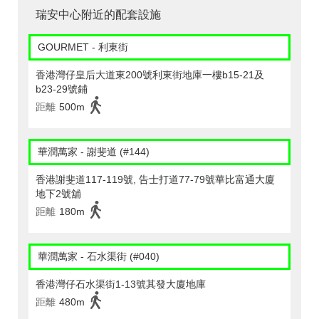
瑞安中心附近的配套設施
GOURMET - 利東街
香港灣仔皇后大道東200號利東街地庫一樓b15-21及
b23-29號鋪
距離
500m
華潤萬家 - 謝斐道 (#144)
香港謝斐道117-119號, 告士打道77-79號華比富通大廈
地下2號舖
距離
180m
華潤萬家 - 石水渠街 (#040)
香港灣仔石水渠街1-13號其發大廈地庫
距離
480m