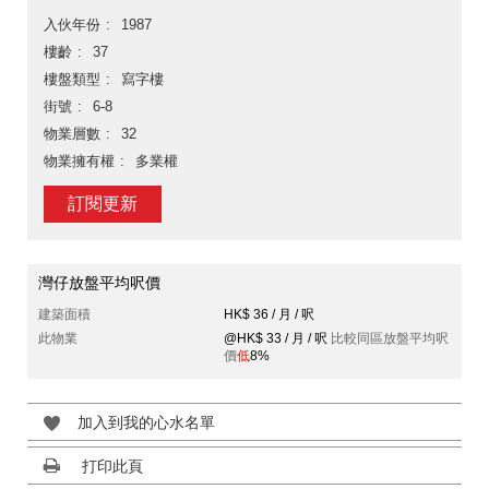
入伙年份
1987
樓齡
37
樓盤類型
寫字樓
街號
6-8
物業層數
32
物業擁有權
多業權
訂閱更新
灣仔放盤平均呎價
建築面積
HK$ 36 / 月 / 呎
此物業
@HK$ 33 / 月 / 呎
比較同區放盤平均呎
價
低
8%
加入到我的心水名單
打印此頁