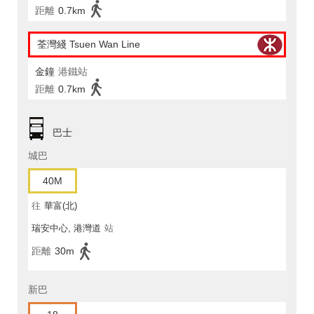
距離
0.7km
荃灣綫 Tsuen Wan Line
金鐘
港鐵站
距離
0.7km
巴士
城巴
40M
往
華富(北)
瑞安中心, 港灣道
站
距離
30m
新巴