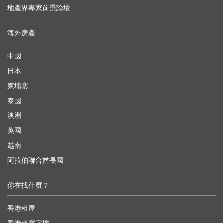
地產界專家前景論壇
海外房產
中國
日本
柬埔寨
泰國
澳洲
英國
越南
阿拉伯聯合酋長國
你在找什麼？
香港租屋