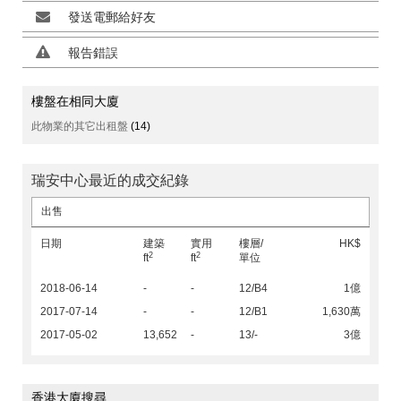
發送電郵給好友
報告錯誤
樓盤在相同大廈
此物業的其它出租盤
(14)
瑞安中心最近的成交紀錄
出售
日期
建築
實用
樓層/
HK$
2
2
ft
ft
單位
2018-06-14
-
-
12/B4
1億
2017-07-14
-
-
12/B1
1,630萬
2017-05-02
13,652
-
13/-
3億
香港大廈搜尋