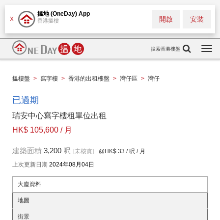
搵地 (OneDay) App
開啟
安裝
X
香港搵樓
搜索香港樓盤
Togg
navi
搵樓盤
>
寫字樓
>
香港的出租樓盤
>
灣仔區
>
灣仔
已過期
瑞安中心寫字樓租單位出租
HK$ 105,600 / 月
建築面積
3,200
呎
[未核實]
@HK$ 33
/ 呎 / 月
上次更新日期
2024年08月04日
大廈資料
地圖
街景