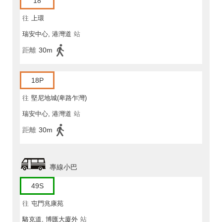
18
往
上環
瑞安中心, 港灣道
站
距離
30m
18P
往
堅尼地城(卑路乍灣)
瑞安中心, 港灣道
站
距離
30m
專線小巴
49S
往
屯門兆康苑
駱克道, 博匯大廈外
站