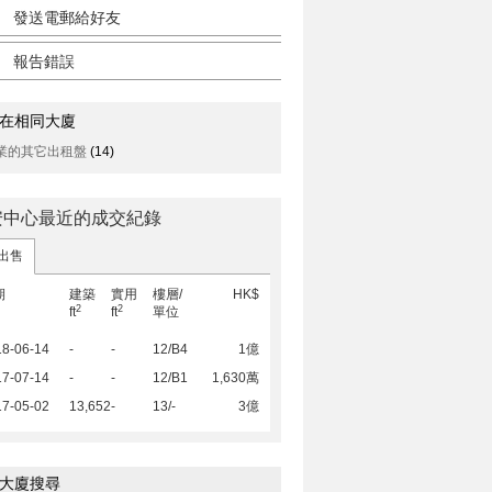
發送電郵給好友
報告錯誤
在相同大廈
業的其它出租盤
(14)
安中心最近的成交紀錄
出售
期
建築
實用
樓層/
HK$
2
2
ft
ft
單位
18-06-14
-
-
12/B4
1億
17-07-14
-
-
12/B1
1,630萬
17-05-02
13,652
-
13/-
3億
大廈搜尋