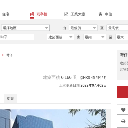
住宅
寫字樓
工業大廈
車位
選擇地區
由
最低價
至
最高價
建築面績
由
最細
至
最大
灣仔
>
灣仔
建築
此物
建築面積
6,166
呎
@HK$ 45
/ 呎 / 月
上次更新日期
2022年07月02日
街景