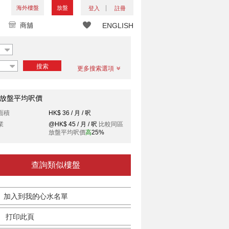
海外樓盤
放盤
登入
註冊
商舖
ENGLISH
搜索
更多搜索選項
放盤平均呎價
面積
HK$ 36 / 月 / 呎
業
@HK$ 45 / 月 / 呎
比較同區
放盤平均呎價
高
25%
查詢類似樓盤
加入到我的心水名單
打印此頁