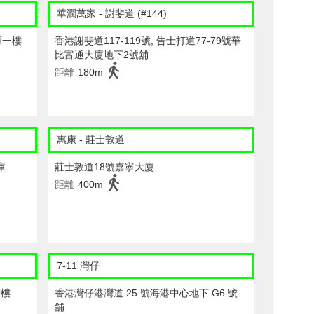
華潤萬家 - 謝斐道 (#144)
庫一樓
香港謝斐道117-119號, 告士打道77-79號華
比富通大廈地下2號舖
距離
180m
惠康 - 莊士敦道
庫
莊士敦道18號嘉寧大廈
距離
400m
7-11 灣仔
閣樓
香港灣仔港灣道 25 號海港中心地下 G6 號
舖