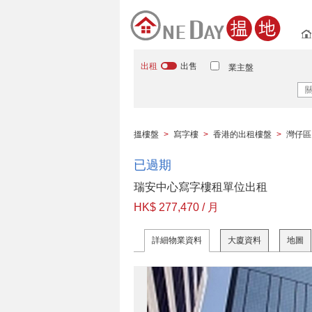
出租
出售
業主盤
搵樓盤
>
寫字樓
>
香港的出租樓盤
>
灣仔區
已過期
瑞安中心寫字樓租單位出租
HK$ 277,470 / 月
詳細物業資料
大廈資料
地圖