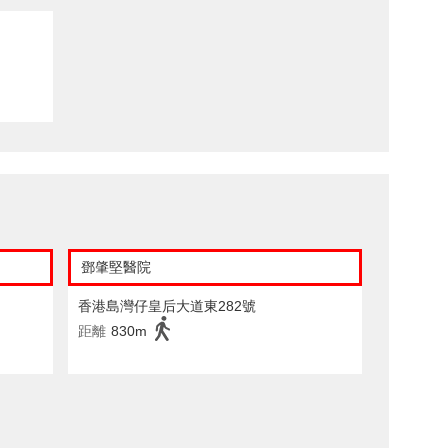
鄧肇堅醫院
香港島灣仔皇后大道東282號
距離
830m