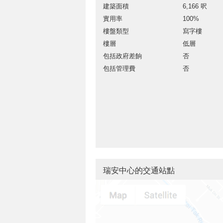
建築面積
6,166 呎
實用率
100%
樓盤類型
寫字樓
樓層
低層
包括政府差餉
否
包括管理費
否
瑞安中心的交通站點