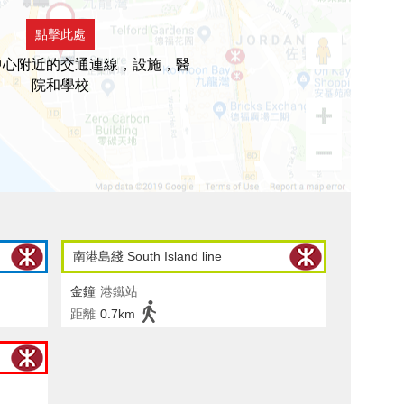
點擊此處
中心附近的交通連線，設施，醫
院和學校
南港島綫 South Island line
金鐘
港鐵站
距離
0.7km