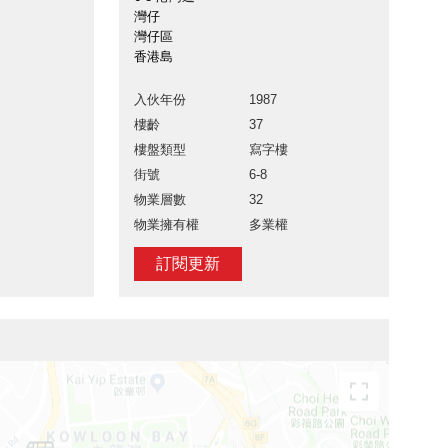
灣仔
灣仔區
香港島
入伙年份
1987
樓齡
37
樓盤類型
寫字樓
街號
6-8
物業層數
32
物業擁有權
多業權
訂閱更新