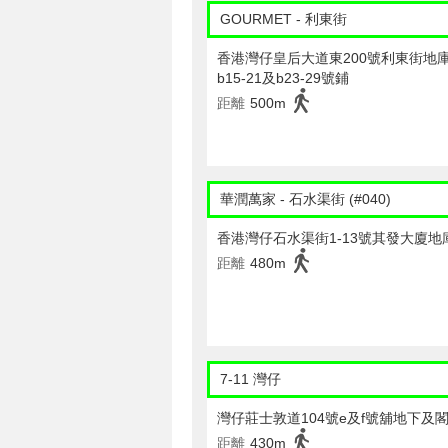
GOURMET - 利東街
香港灣仔皇后大道東200號利東街地
b15-21及b23-29號鋪
距離
500m
華潤萬家 - 石水渠街 (#040)
香港灣仔石水渠街1-13號其發大廈地
距離
480m
7-11 灣仔
灣仔莊士敦道104號e及f號舖地下及
距離
430m