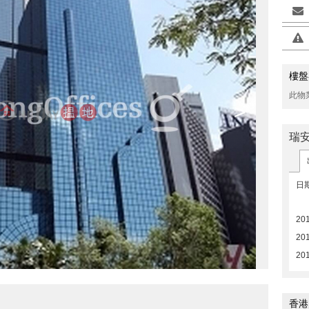
樓盤
此物
>
瑞
日
20
20
20
香港