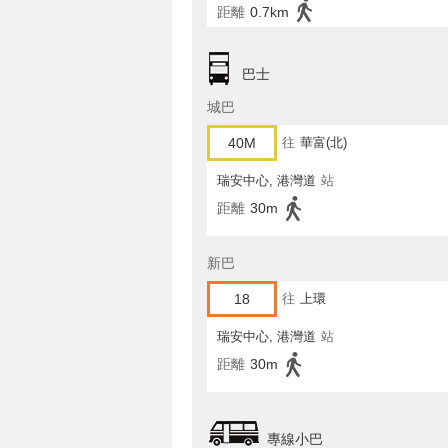
距離
0.7km
巴士
城巴
40M
往
華富(北)
瑞安中心, 港灣道
站
距離
30m
新巴
18
往
上環
瑞安中心, 港灣道
站
距離
30m
專線小巴