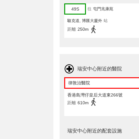
49S
往
屯門兆康苑
駱克道, 博匯大廈外
站
距離
250m
瑞安中心附近的醫院
律敦治醫院
香港島灣仔皇后大道東266號
距離
610m
瑞安中心附近的配套設施