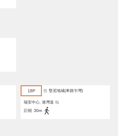
18P
往
堅尼地城(卑路乍灣)
瑞安中心, 港灣道
站
距離
30m