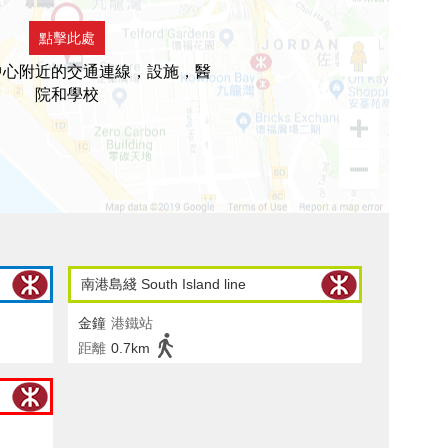
點擊此處
中心附近的交通連線，設施，醫
院和學校
南港島綫 South Island line
金鐘
港鐵站
距離
0.7km