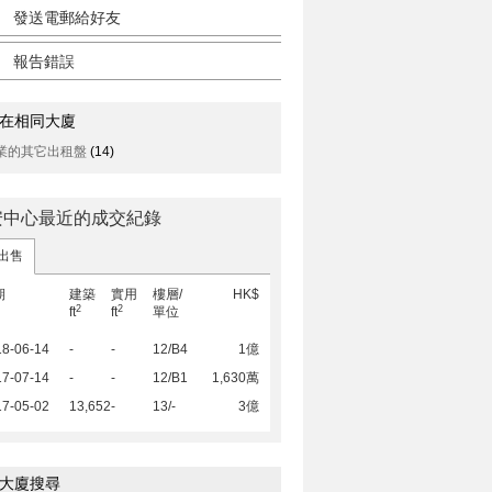
發送電郵給好友
報告錯誤
在相同大廈
業的其它出租盤
(14)
安中心最近的成交紀錄
出售
期
建築
實用
樓層/
HK$
2
2
ft
ft
單位
18-06-14
-
-
12/B4
1億
17-07-14
-
-
12/B1
1,630萬
17-05-02
13,652
-
13/-
3億
大廈搜尋