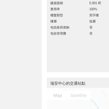
建築面積
5,001 呎
實用率
100%
樓盤類型
寫字樓
樓層
低層
包括政府差餉
否
包括管理費
否
瑞安中心的交通站點