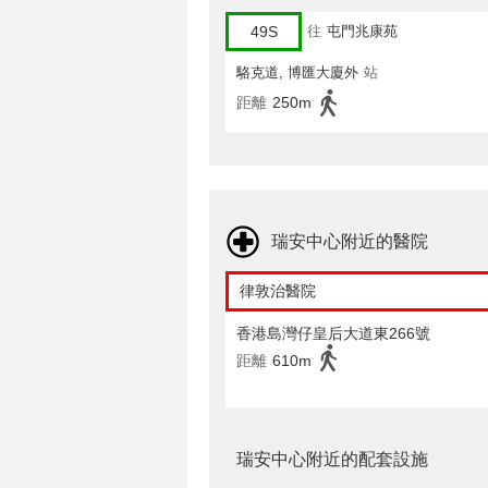
49S
往
屯門兆康苑
駱克道, 博匯大廈外
站
距離
250m
瑞安中心附近的醫院
律敦治醫院
香港島灣仔皇后大道東266號
距離
610m
瑞安中心附近的配套設施