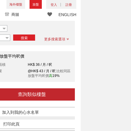
海外樓盤
放盤
登入
註冊
商舖
ENGLISH
搜索
更多搜索選項
放盤平均呎價
面積
HK$ 36 / 月 / 呎
業
@HK$ 43 / 月 / 呎
比較同區
放盤平均呎價
高
19%
查詢類似樓盤
加入到我的心水名單
打印此頁