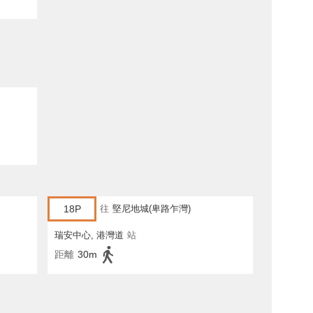
18P
往
堅尼地城(卑路乍灣)
瑞安中心, 港灣道
站
距離
30m