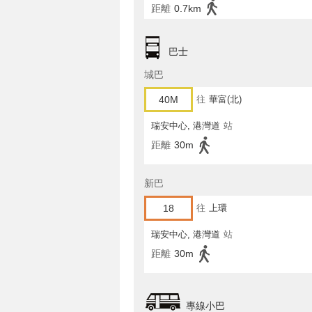
距離
0.7km
巴士
城巴
40M
往
華富(北)
瑞安中心, 港灣道
站
距離
30m
新巴
18
往
上環
瑞安中心, 港灣道
站
距離
30m
專線小巴