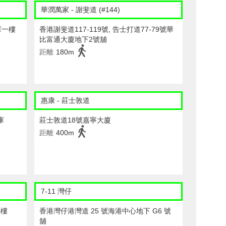
華潤萬家 - 謝斐道 (#144)
庫一樓
香港謝斐道117-119號, 告士打道77-79號華
比富通大廈地下2號舖
距離
180m
惠康 - 莊士敦道
庫
莊士敦道18號嘉寧大廈
距離
400m
7-11 灣仔
閣樓
香港灣仔港灣道 25 號海港中心地下 G6 號
舖