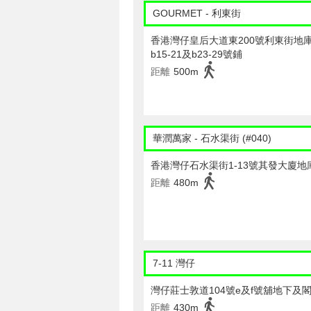
GOURMET - 利東街
香港灣仔皇后大道東200號利東街地
b15-21及b23-29號鋪
距離
500m
華潤萬家 - 石水渠街 (#040)
香港灣仔石水渠街1-13號其發大廈地
距離
480m
7-11 灣仔
灣仔莊士敦道104號e及f號舖地下及
距離
430m