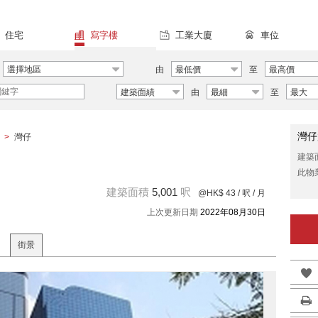
住宅
寫字樓
工業大廈
車位
選擇地區
由
最低價
至
最高價
建築面績
由
最細
至
最大
灣仔
>
灣仔
建築
此物
建築面積
5,001
呎
@HK$ 43
/ 呎 / 月
上次更新日期
2022年08月30日
街景