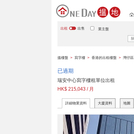
出租
出售
業主盤
搵樓盤
>
寫字樓
>
香港的出租樓盤
>
灣仔區
已過期
瑞安中心寫字樓租單位出租
HK$ 215,043 / 月
詳細物業資料
大廈資料
地圖