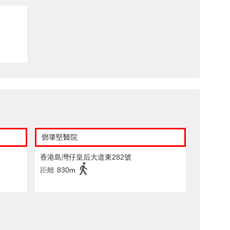
鄧肇堅醫院
香港島灣仔皇后大道東282號
距離
830m