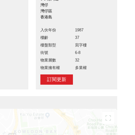
灣仔
灣仔區
香港島
入伙年份
1987
樓齡
37
樓盤類型
寫字樓
街號
6-8
物業層數
32
物業擁有權
多業權
訂閱更新