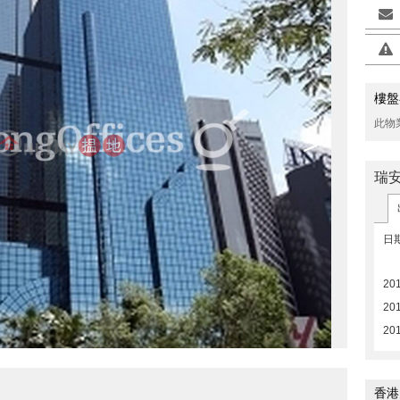
樓盤
此物
>
瑞
日
20
20
20
香港