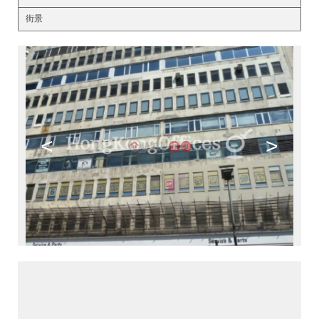
街景
<
>