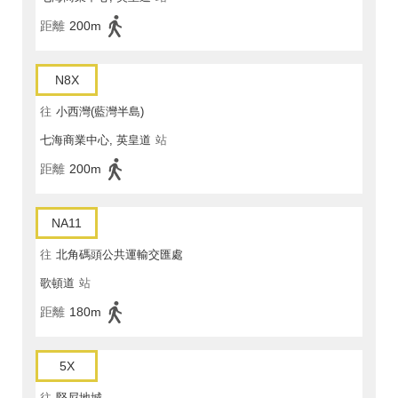
距離
200m
N8X
往
小西灣(藍灣半島)
七海商業中心, 英皇道
站
距離
200m
NA11
往
北角碼頭公共運輸交匯處
歌頓道
站
距離
180m
5X
往
堅尼地城