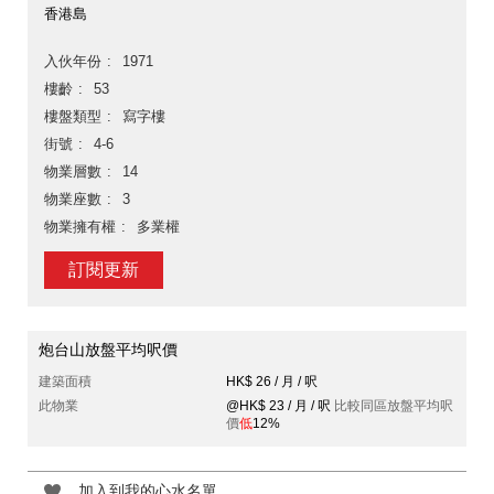
香港島
入伙年份
1971
樓齡
53
樓盤類型
寫字樓
街號
4-6
物業層數
14
物業座數
3
物業擁有權
多業權
訂閱更新
炮台山放盤平均呎價
建築面積
HK$ 26 / 月 / 呎
此物業
@HK$ 23 / 月 / 呎
比較同區放盤平均呎
價
低
12%
加入到我的心水名單