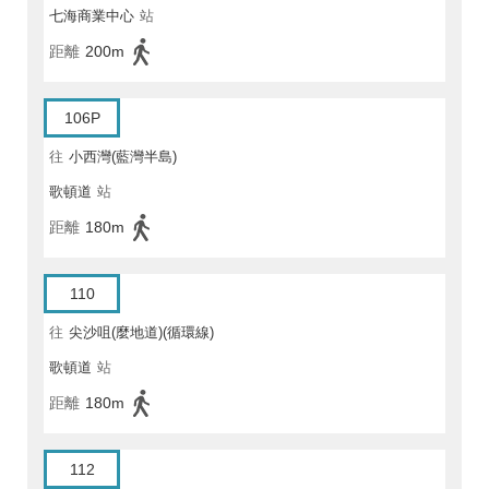
七海商業中心
站
距離
200m
106P
往
小西灣(藍灣半島)
歌頓道
站
距離
180m
110
往
尖沙咀(麼地道)(循環線)
歌頓道
站
距離
180m
112