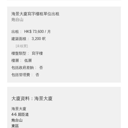
海景大廈寫字樓租單位出租
炮台山
出租
HK$ 73,600 / 月
建築面積
3,200 呎
[未核實]
樓盤類型
寫字樓
樓層
低層
包括政府差餉
否
包括管理費
否
大廈資料：海景大廈
海景大廈
4-6 屈臣道
炮台山
東區