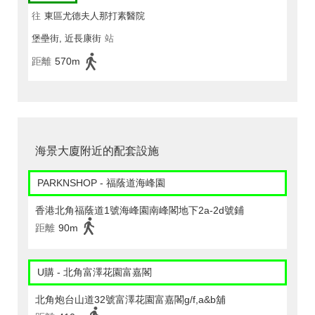
往
東區尤德夫人那打素醫院
堡壘街, 近長康街
站
距離
570m
海景大廈附近的配套設施
PARKNSHOP - 福蔭道海峰園
香港北角福蔭道1號海峰園南峰閣地下2a-2d號鋪
距離
90m
U購 - 北角富澤花園富嘉閣
北角炮台山道32號富澤花園富嘉閣g/f,a&b舖