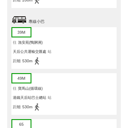
距離
200m
專線小巴
39M
往
漁安苑(鴨脷洲)
天后公共運輸交匯處
站
距離
530m
49M
往
寶馬山(循環線)
港鐵天后站巴士總站
站
距離
530m
65