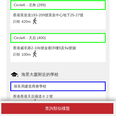
CircleK - 北角 (289)
香港英皇道193-209號英皇中心地下25-27號
距離
420m
CircleK - 天后 (400)
香港威非路2-10b號金都洋樓9及9a號舖
距離
100m
海景大廈附近的學校
保良局建造商會學校
香港香港天后廟道６２號
距離
430m
查詢類似樓盤