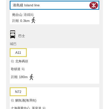
港島綫 Island line
炮台山
港鐵站
距離
0.3km
巴士
城巴
A11
往
北角碼頭
歌頓道
站
距離
180m
N72
往
鰂魚涌(海澤街)
七海商業中心, 英皇道
站