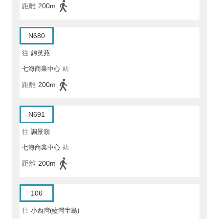
距離
200m
N680
往
錦英苑
七海商業中心
站
距離
200m
N691
往
調景嶺
七海商業中心
站
距離
200m
106
往
小西灣(藍灣半島)