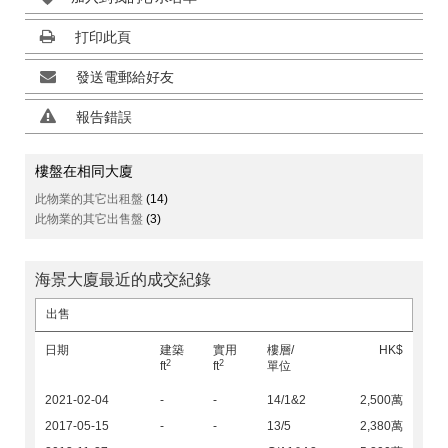
打印此頁
發送電郵給好友
報告錯誤
樓盤在相同大廈
此物業的其它出租盤
(14)
此物業的其它出售盤
(3)
海景大廈最近的成交紀錄
出售
日期
建築
實用
樓層/
HK$
2
2
ft
ft
單位
2021-02-04
-
-
14/1&2
2,500萬
2017-05-15
-
-
13/5
2,380萬