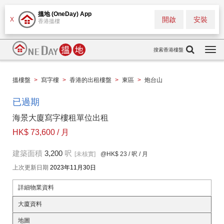
搵地 (OneDay) App
開啟
安裝
X
香港搵樓
搜索香港樓盤
Togg
navi
搵樓盤
>
寫字樓
>
香港的出租樓盤
>
東區
>
炮台山
已過期
海景大廈寫字樓租單位出租
HK$ 73,600 / 月
建築面積
3,200
呎
[未核實]
@HK$ 23
/ 呎 / 月
上次更新日期
2023年11月30日
詳細物業資料
大廈資料
地圖