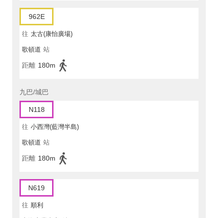
962E
往
太古(康怡廣場)
歌頓道
站
距離
180m
九巴/城巴
N118
往
小西灣(藍灣半島)
歌頓道
站
距離
180m
N619
往
順利