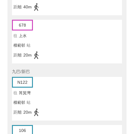
距離
40m
678
往
上水
模範邨
站
距離
20m
九巴/新巴
N122
往
筲箕灣
模範邨
站
距離
20m
106