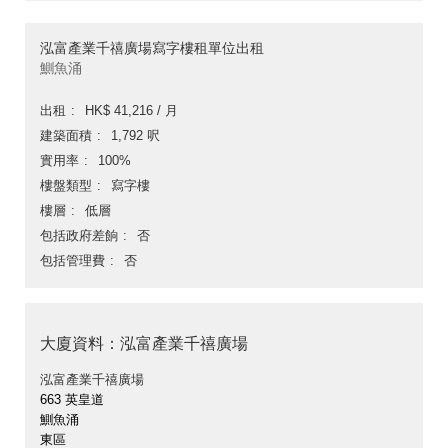
泓富產業千禧廣場寫字樓租單位出租
鰂魚涌
出租
HK$ 41,216 / 月
建築面積
1,792 呎
實用率
100%
樓盤類型
寫字樓
樓層
低層
包括政府差餉
否
包括管理費
否
大廈資料：泓富產業千禧廣場
泓富產業千禧廣場
663 英皇道
鰂魚涌
東區