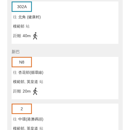
302A
往
北角 (健康村)
模範邨
站
距離
40m
新巴
N8
往
杏花邨(循環線)
模範邨, 英皇道
站
距離
20m
2
往
中環(港澳碼頭)
模範邨, 英皇道
站