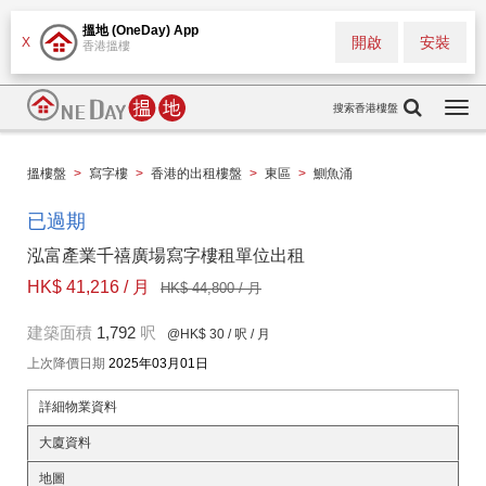
搵地 (OneDay) App
開啟
安裝
X
香港搵樓
搜索香港樓盤
Togg
navi
搵樓盤
>
寫字樓
>
香港的出租樓盤
>
東區
>
鰂魚涌
已過期
泓富產業千禧廣場寫字樓租單位出租
HK$ 41,216 / 月
HK$ 44,800 / 月
建築面積
1,792
呎
@HK$ 30
/ 呎 / 月
上次降價日期
2025年03月01日
詳細物業資料
大廈資料
地圖