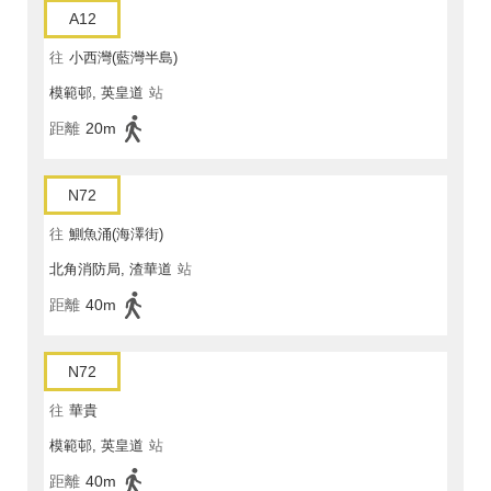
A12
往
小西灣(藍灣半島)
模範邨, 英皇道
站
距離
20m
N72
往
鰂魚涌(海澤街)
北角消防局, 渣華道
站
距離
40m
N72
往
華貴
模範邨, 英皇道
站
距離
40m