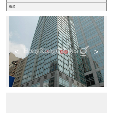
街景
<
>