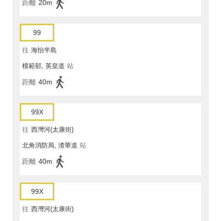
距離
20m
99
往
海怡半島
模範邨, 英皇道
站
距離
40m
99X
往
西灣河(太康街)
北角消防局, 渣華道
站
距離
40m
99X
往
西灣河(太康街)