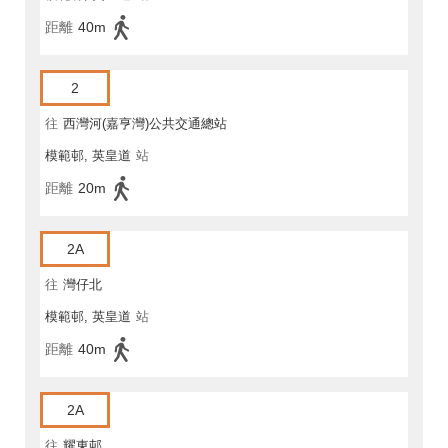
距離
40m
2
往
西灣河(嘉亨灣)公共交通總站
模範邨, 英皇道
站
距離
20m
2A
往
灣仔北
模範邨, 英皇道
站
距離
40m
2A
往
耀東邨