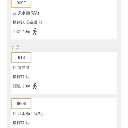
969C
往
天水圍(天瑞)
模範邨, 英皇道
站
距離
40m
九巴
613
往
筲箕灣
模範邨
站
距離
20m
960B
往
洪水橋(洪福邨)
模範邨
站