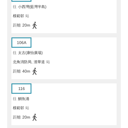
往
小西灣(藍灣半島)
模範邨
站
距離
20m
106A
往
太古(康怡廣場)
北角消防局, 渣華道
站
距離
40m
116
往
鰂魚涌
模範邨
站
距離
20m