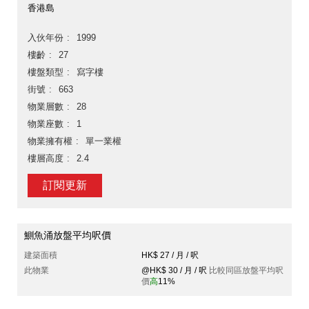
香港島
入伙年份
1999
樓齡
27
樓盤類型
寫字樓
街號
663
物業層數
28
物業座數
1
物業擁有權
單一業權
樓層高度
2.4
訂閱更新
鰂魚涌放盤平均呎價
建築面積
HK$ 27 / 月 / 呎
此物業
@HK$ 30 / 月 / 呎
比較同區放盤平均呎
價
高
11%