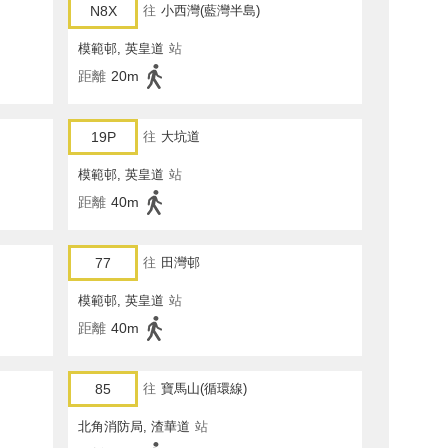
N8X
往
小西灣(藍灣半島)
模範邨, 英皇道
站
距離
20m
19P
往
大坑道
模範邨, 英皇道
站
距離
40m
77
往
田灣邨
模範邨, 英皇道
站
距離
40m
85
往
寶馬山(循環線)
北角消防局, 渣華道
站