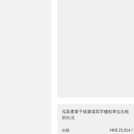
泓富產業千禧廣場寫字樓租單位出租
鰂魚涌
出租
HK$ 23,814 /