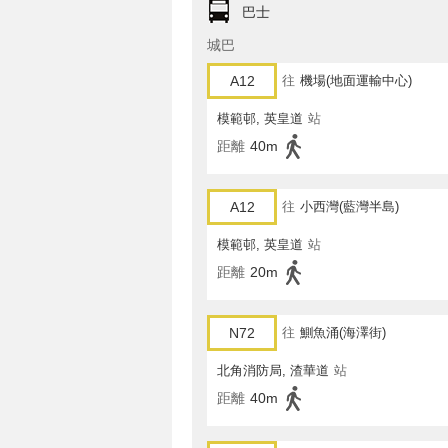
巴士
城巴
A12
往
機場(地面運輸中心)
模範邨, 英皇道
站
距離
40m
A12
往
小西灣(藍灣半島)
模範邨, 英皇道
站
距離
20m
N72
往
鰂魚涌(海澤街)
北角消防局, 渣華道
站
距離
40m