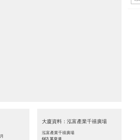
大廈資料：泓富產業千禧廣場
泓富產業千禧廣場
 月
663 英皇道