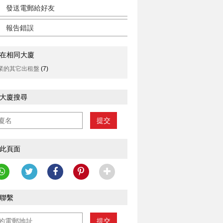
發送電郵給好友
報告錯誤
在相同大廈
業的其它出租盤
(7)
大廈搜尋
提交
此頁面
聯繫
提交