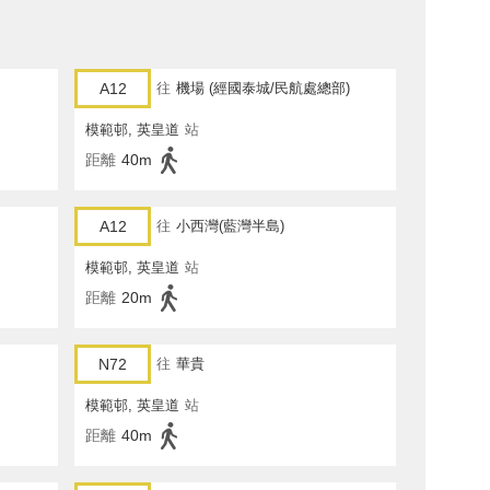
A12
往
機場 (經國泰城/民航處總部)
模範邨, 英皇道
站
距離
40m
A12
往
小西灣(藍灣半島)
模範邨, 英皇道
站
距離
20m
N72
往
華貴
模範邨, 英皇道
站
距離
40m