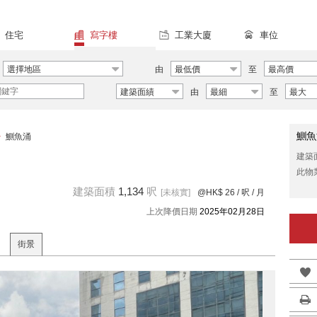
住宅
寫字樓
工業大廈
車位
選擇地區
由
最低價
至
最高價
建築面績
由
最細
至
最大
鰂魚
>
鰂魚涌
建築
此物
建築面積
1,134
呎
[未核實]
@HK$ 26
/ 呎 / 月
上次降價日期
2025年02月28日
街景