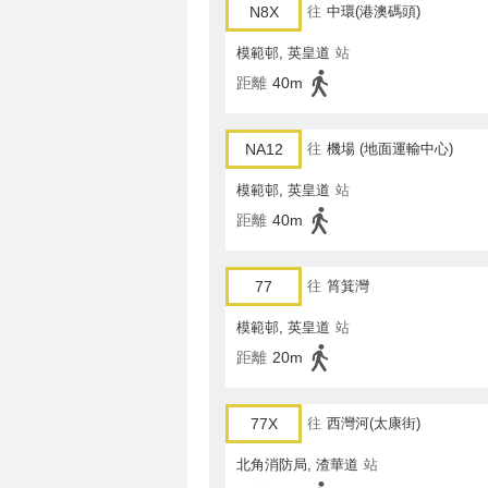
N8X
往
中環(港澳碼頭)
模範邨, 英皇道
站
距離
40m
NA12
往
機場 (地面運輸中心)
模範邨, 英皇道
站
距離
40m
77
往
筲箕灣
模範邨, 英皇道
站
距離
20m
77X
往
西灣河(太康街)
北角消防局, 渣華道
站