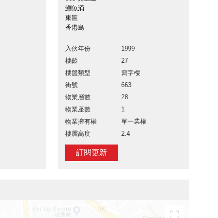
鰂魚涌
東區
香港島
入伙年份
1999
樓齡
27
樓盤類型
寫字樓
街號
663
物業層數
28
物業座數
1
物業擁有權
單一業權
樓層高度
2.4
訂閱更新