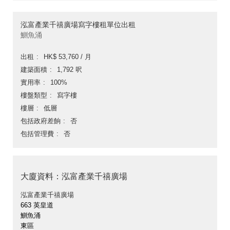
泓富產業千禧廣場寫字樓租單位出租
鰂魚涌
出租
HK$ 53,760 / 月
建築面積
1,792 呎
實用率
100%
樓盤類型
寫字樓
樓層
低層
包括政府差餉
否
包括管理費
否
大廈資料：泓富產業千禧廣場
泓富產業千禧廣場
663 英皇道
鰂魚涌
東區