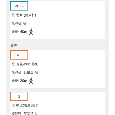
302A
往
北角 (健康村)
模範邨
站
距離
40m
新巴
N8
往
杏花邨(循環線)
模範邨, 英皇道
站
距離
20m
2
往
中環(港澳碼頭)
模範邨, 英皇道
站