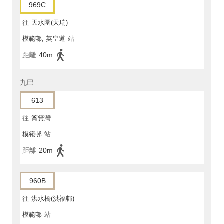
969C
往
天水圍(天瑞)
模範邨, 英皇道
站
距離
40m
九巴
613
往
筲箕灣
模範邨
站
距離
20m
960B
往
洪水橋(洪福邨)
模範邨
站