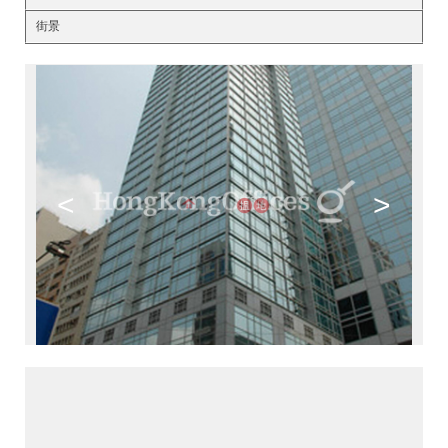
街景
<
>