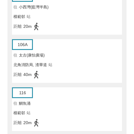
往
小西灣(藍灣半島)
模範邨
站
距離
20m
106A
往
太古(康怡廣場)
北角消防局, 渣華道
站
距離
40m
116
往
鰂魚涌
模範邨
站
距離
20m