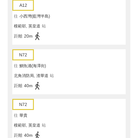
A12
往
小西灣(藍灣半島)
模範邨, 英皇道
站
距離
20m
N72
往
鰂魚涌(海澤街)
北角消防局, 渣華道
站
距離
40m
N72
往
華貴
模範邨, 英皇道
站
距離
40m