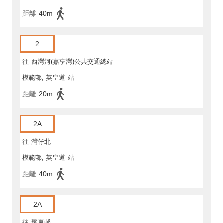
距離
40m
2
往
西灣河(嘉亨灣)公共交通總站
模範邨, 英皇道
站
距離
20m
2A
往
灣仔北
模範邨, 英皇道
站
距離
40m
2A
往
耀東邨