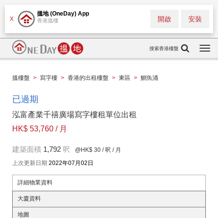
搵地 (OneDay) App
開啟
安裝
X
香港搵樓
搜索香港樓盤
Togg
navi
搵樓盤
>
寫字樓
>
香港的出租樓盤
>
東區
>
鰂魚涌
已過期
泓富產業千禧廣場寫字樓租單位出租
HK$ 53,760 / 月
建築面積
1,792
呎
@HK$ 30
/ 呎 / 月
上次更新日期
2022年07月02日
詳細物業資料
大廈資料
地圖