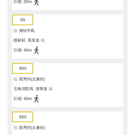
距離
20m
99
往
海怡半島
模範邨, 英皇道
站
距離
40m
99X
往
西灣河(太康街)
北角消防局, 渣華道
站
距離
40m
99X
往
西灣河(太康街)