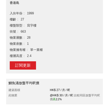
香港島
入伙年份
1999
樓齡
27
樓盤類型
寫字樓
街號
663
物業層數
28
物業座數
1
物業擁有權
單一業權
樓層高度
2.4
訂閱更新
鰂魚涌放盤平均呎價
建築面積
HK$ 27 / 月 / 呎
此物業
@HK$ 30 / 月 / 呎
比較同區放盤平均呎
價
高
11%