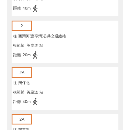
距離
40m
2
往
西灣河(嘉亨灣)公共交通總站
模範邨, 英皇道
站
距離
20m
2A
往
灣仔北
模範邨, 英皇道
站
距離
40m
2A
往
耀東邨