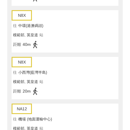
N8X
往
中環(港澳碼頭)
模範邨, 英皇道
站
距離
40m
N8X
往
小西灣(藍灣半島)
模範邨, 英皇道
站
距離
20m
NA12
往
機場 (地面運輸中心)
模範邨, 英皇道
站