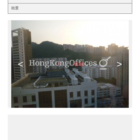
街景
<
>