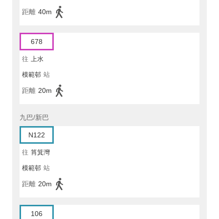
距離
40m
678
往
上水
模範邨
站
距離
20m
九巴/新巴
N122
往
筲箕灣
模範邨
站
距離
20m
106