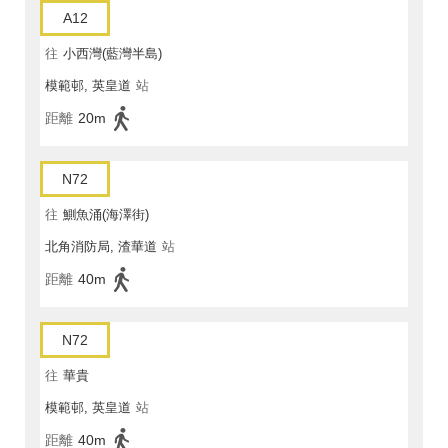
A12
往
小西灣(藍灣半島)
模範邨, 英皇道
站
距離
20m
N72
往
鰂魚涌(海澤街)
北角消防局, 渣華道
站
距離
40m
N72
往
華貴
模範邨, 英皇道
站
距離
40m