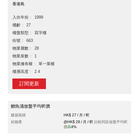
香港島
入伙年份
1999
樓齡
27
樓盤類型
寫字樓
街號
663
物業層數
28
物業座數
1
物業擁有權
單一業權
樓層高度
2.4
訂閱更新
鰂魚涌放盤平均呎價
建築面積
HK$ 27 / 月 / 呎
此物業
@HK$ 28 / 月 / 呎
比較同區放盤平均呎
價
高
4%