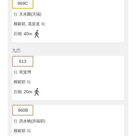
969C
往
天水圍(天瑞)
模範邨, 英皇道
站
距離
40m
九巴
613
往
筲箕灣
模範邨
站
距離
20m
960B
往
洪水橋(洪福邨)
模範邨
站