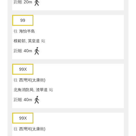
距離
20m
99
往
海怡半島
模範邨, 英皇道
站
距離
40m
99X
往
西灣河(太康街)
北角消防局, 渣華道
站
距離
40m
99X
往
西灣河(太康街)