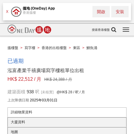
搵地 (OneDay) App
開啟
安裝
X
香港搵樓
搜索香港樓盤
Togg
navi
搵樓盤
>
寫字樓
>
香港的出租樓盤
>
東區
>
鰂魚涌
已過期
泓富產業千禧廣場寫字樓租單位出租
HK$ 22,512 / 月
HK$ 24,388 / 月
建築面積
938
呎
[未核實]
@HK$ 28
/ 呎 / 月
上次降價日期
2025年03月01日
詳細物業資料
大廈資料
地圖