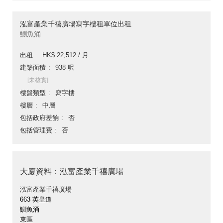
泓富產業千禧廣場寫字樓租單位出租
鰂魚涌
出租
HK$ 22,512 / 月
建築面積
938 呎
[未核實]
樓盤類型
寫字樓
樓層
中層
包括政府差餉
否
包括管理費
否
大廈資料：泓富產業千禧廣場
泓富產業千禧廣場
663 英皇道
鰂魚涌
東區