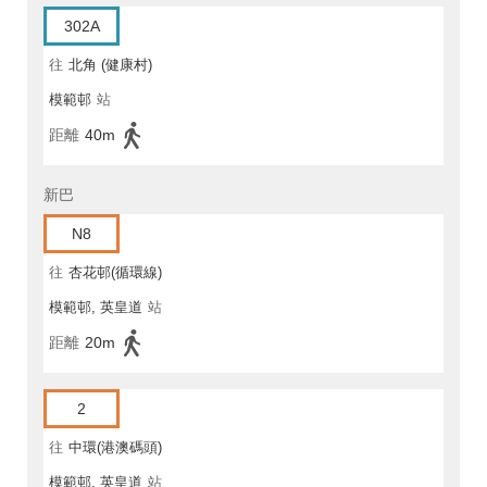
302A
往
北角 (健康村)
模範邨
站
距離
40m
新巴
N8
往
杏花邨(循環線)
模範邨, 英皇道
站
距離
20m
2
往
中環(港澳碼頭)
模範邨, 英皇道
站