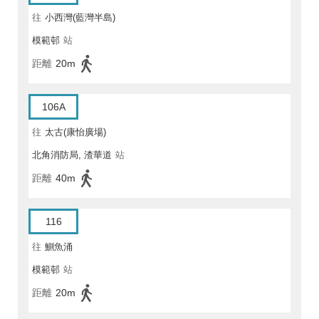
往
小西灣(藍灣半島)
模範邨
站
距離
20m
106A
往
太古(康怡廣場)
北角消防局, 渣華道
站
距離
40m
116
往
鰂魚涌
模範邨
站
距離
20m