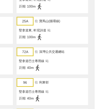
距離
100m
25A
往
寶馬山(循環線)
堅拿道東, 軒尼詩道
站
距離
100m
72A
往
深灣公共交通總站
堅拿道巴士專用線
站
距離
40m
96
往
利東邨
堅拿道巴士專用線
站
距離
40m