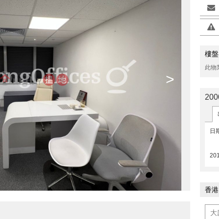
樓盤
此物
>
20
日
201
香港