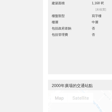
建築面積
1,168 呎
[未核實]
樓盤類型
寫字樓
樓層
中層
包括政府差餉
否
包括管理費
否
2000年廣場的交通站點