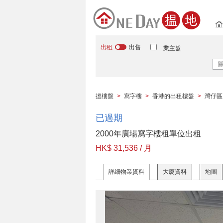
出租
出售
業主盤
搵樓盤
>
寫字樓
>
香港的出租樓盤
>
灣仔區
已過期
2000年廣場寫字樓租單位出租
HK$ 31,536 / 月
詳細物業資料
大廈資料
地圖