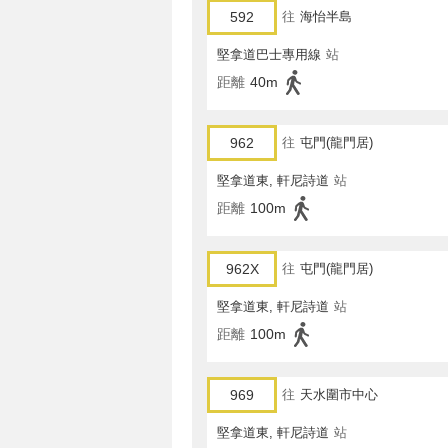
592
往
海怡半島
堅拿道巴士專用線
站
距離
40m
962
往
屯門(龍門居)
堅拿道東, 軒尼詩道
站
距離
100m
962X
往
屯門(龍門居)
堅拿道東, 軒尼詩道
站
距離
100m
969
往
天水圍市中心
堅拿道東, 軒尼詩道
站