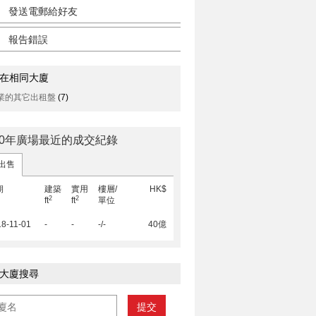
發送電郵給好友
報告錯誤
在相同大廈
業的其它出租盤
(7)
00年廣場最近的成交紀錄
出售
期
建築
實用
樓層/
HK$
2
2
ft
ft
單位
8-11-01
-
-
-/-
40億
大廈搜尋
提交