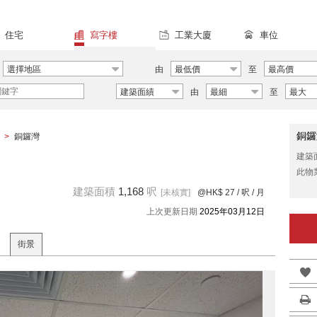
住宅
寫字樓
工業大廈
車位
選擇地區
由
最低價
至
最高價
建築面績
由
最細
至
最大
銅鑼
>
銅鑼灣
建築
此物
建築面積
1,168
呎
[未核實]
@HK$ 27
/ 呎 / 月
上次更新日期
2025年03月12日
街景