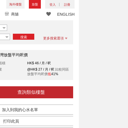
海外樓盤
放盤
登入
註冊
商舖
ENGLISH
搜索
更多搜索選項
灣放盤平均呎價
面積
HK$ 46 / 月 / 呎
業
@HK$ 27 / 月 / 呎
比較同區
放盤平均呎價
低
41%
查詢類似樓盤
加入到我的心水名單
打印此頁