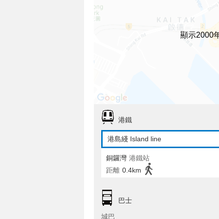
顯示200
港鐵
港島綫 Island line
銅鑼灣
港鐵站
距離
0.4km
巴士
城巴