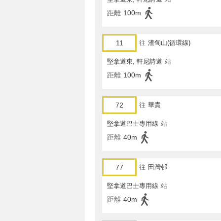
距離
100m
11
往
渣甸山(循環線)
堅拿道東, 軒尼詩道
站
距離
100m
72
往
華貴
堅拿道巴士專用線
站
距離
40m
77
往
田灣邨
堅拿道巴士專用線
站
距離
40m