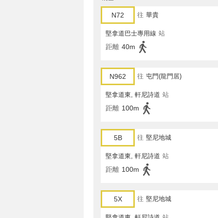
N72
往
華貴
堅拿道巴士專用線
站
距離
40m
N962
往
屯門(龍門居)
堅拿道東, 軒尼詩道
站
距離
100m
5B
往
堅尼地城
堅拿道東, 軒尼詩道
站
距離
100m
5X
往
堅尼地城
堅拿道東, 軒尼詩道
站