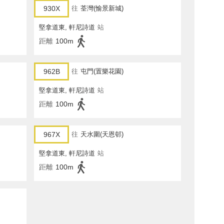
930X
往
荃灣(愉景新城)
堅拿道東, 軒尼詩道
站
距離
100m
962B
往
屯門(置樂花園)
堅拿道東, 軒尼詩道
站
距離
100m
967X
往
天水圍(天恩邨)
堅拿道東, 軒尼詩道
站
距離
100m