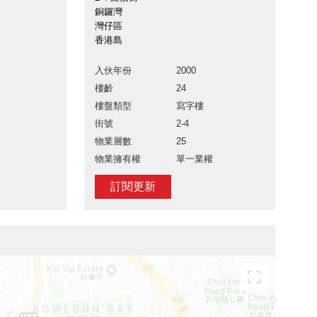
銅鑼灣
灣仔區
香港島
入伙年份
2000
樓齡
24
樓盤類型
寫字樓
街號
2-4
物業層數
25
物業擁有權
單一業權
訂閱更新