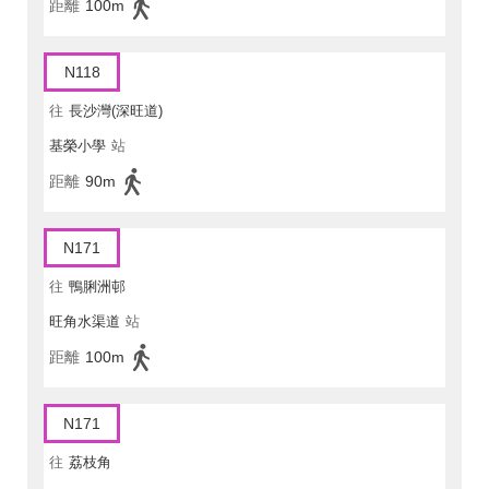
距離
100m
N118
往
長沙灣(深旺道)
基榮小學
站
距離
90m
N171
往
鴨脷洲邨
旺角水渠道
站
距離
100m
N171
往
荔枝角