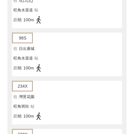
往
坑口(北)
旺角水渠道
站
距離
100m
98S
往
日出康城
旺角水渠道
站
距離
100m
234X
往
灣景花園
旺角弼街
站
距離
100m