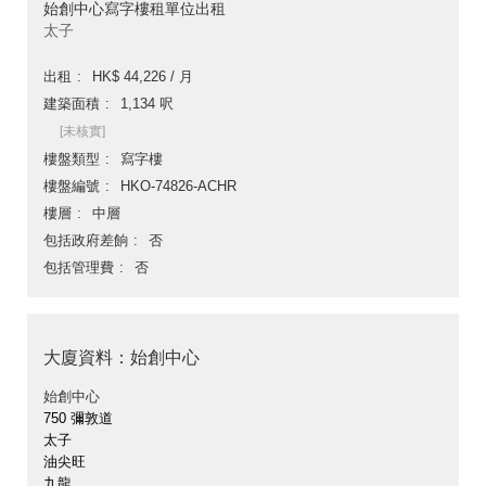
始創中心寫字樓租單位出租
太子
出租
HK$ 44,226 / 月
建築面積
1,134 呎
[未核實]
樓盤類型
寫字樓
樓盤編號
HKO-74826-ACHR
樓層
中層
包括政府差餉
否
包括管理費
否
大廈資料：始創中心
始創中心
750 彌敦道
太子
油尖旺
九龍