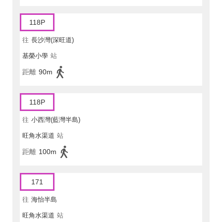
118P
往
長沙灣(深旺道)
基榮小學
站
距離
90m
118P
往
小西灣(藍灣半島)
旺角水渠道
站
距離
100m
171
往
海怡半島
旺角水渠道
站