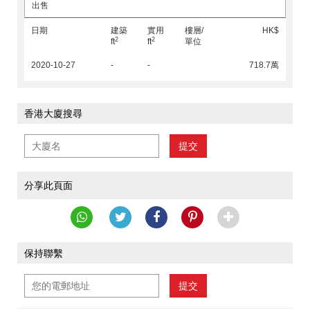
出售
日期
建築
實用
樓層/
HK$
2
2
ft
ft
單位
2020-10-27
-
-
718.7萬
香港大廈搜尋
提交
分享此頁面
保持聯繫
提交