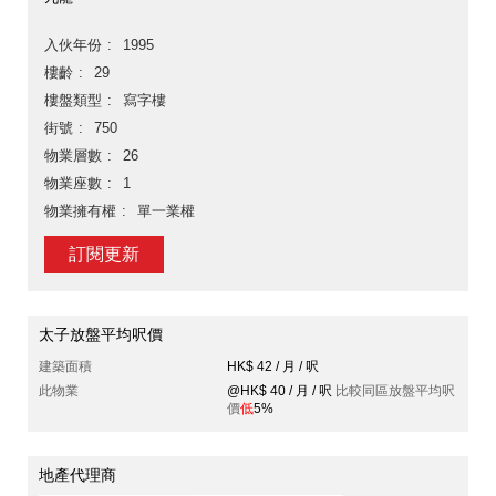
入伙年份
1995
樓齡
29
樓盤類型
寫字樓
街號
750
物業層數
26
物業座數
1
物業擁有權
單一業權
訂閱更新
太子放盤平均呎價
建築面積
HK$ 42 / 月 / 呎
此物業
@HK$ 40 / 月 / 呎
比較同區放盤平均呎
價
低
5%
地產代理商