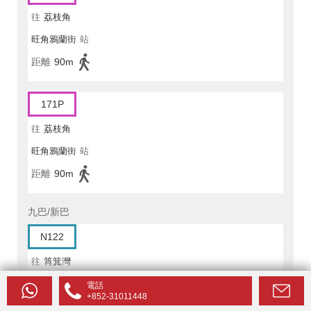
往
荔枝角
旺角鴉蘭街
站
距離
90m
171P
往
荔枝角
旺角鴉蘭街
站
距離
90m
九巴/新巴
N122
往
筲箕灣
旺角水渠道
站
電話
+852-31011448
距離
100m