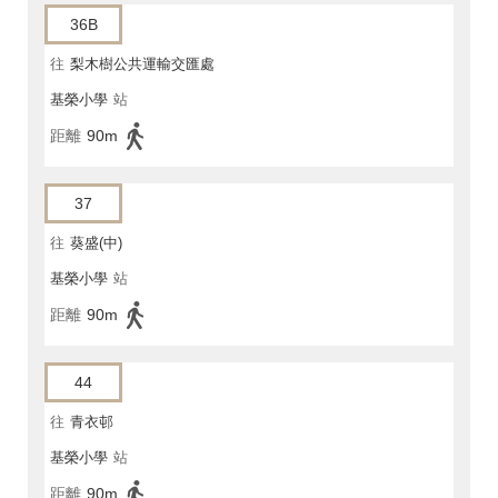
36B
往
梨木樹公共運輸交匯處
基榮小學
站
距離
90m
37
往
葵盛(中)
基榮小學
站
距離
90m
44
往
青衣邨
基榮小學
站
距離
90m