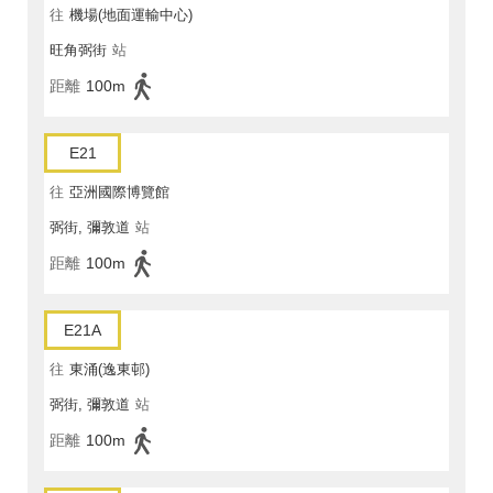
往
機場(地面運輸中心)
旺角弼街
站
距離
100m
E21
往
亞洲國際博覽館
弼街, 彌敦道
站
距離
100m
E21A
往
東涌(逸東邨)
弼街, 彌敦道
站
距離
100m