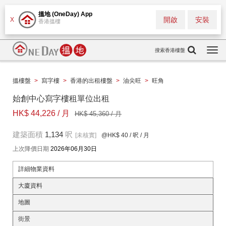
搵地 (OneDay) App
開啟
安裝
X
香港搵樓
搜索香港樓盤
Togg
navi
搵樓盤
>
寫字樓
>
香港的出租樓盤
>
油尖旺
>
旺角
始創中心寫字樓租單位出租
HK$ 44,226 / 月
HK$ 45,360 / 月
建築面積
1,134
呎
[未核實]
@HK$ 40
/ 呎 / 月
上次降價日期
2026年06月30日
詳細物業資料
大廈資料
地圖
街景