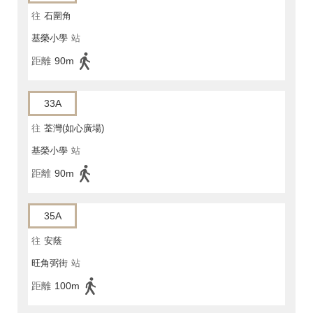
往
石圍角
基榮小學
站
距離
90m
33A
往
荃灣(如心廣場)
基榮小學
站
距離
90m
35A
往
安蔭
旺角弼街
站
距離
100m