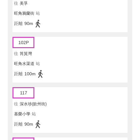
往
美孚
旺角鴉蘭街
站
距離
90m
102P
往
筲箕灣
旺角水渠道
站
距離
100m
117
往
深水埗(欽州街)
基榮小學
站
距離
90m