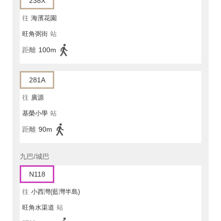
238X
往
海濱花園
旺角弼街
站
距離
100m
281A
往
廣源
基榮小學
站
距離
90m
九巴/城巴
N118
往
小西灣(藍灣半島)
旺角水渠道
站