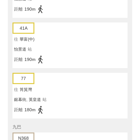
距離
190m
41A
往
華富(中)
怡景道
站
距離
190m
77
往
筲箕灣
銀幕街, 英皇道
站
距離
180m
九巴
N368