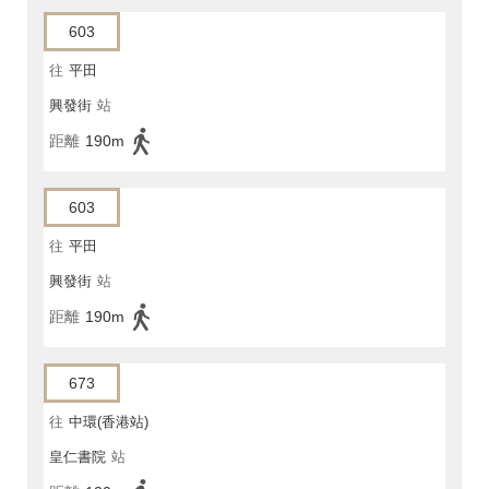
603
往
平田
興發街
站
距離
190m
603
往
平田
興發街
站
距離
190m
673
往
中環(香港站)
皇仁書院
站