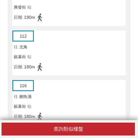
興發街
站
距離
190m
112
往
北角
銀幕街
站
距離
180m
116
往
鰂魚涌
銀幕街
站
距離
180m
查詢類似樓盤
601