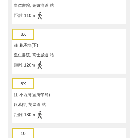
皇仁書院, 銅鑼灣道
站
距離
110m
8X
往
跑馬地(下)
皇仁書院, 高士威道
站
距離
120m
8X
往
小西灣(藍灣半島)
銀幕街, 英皇道
站
距離
180m
10