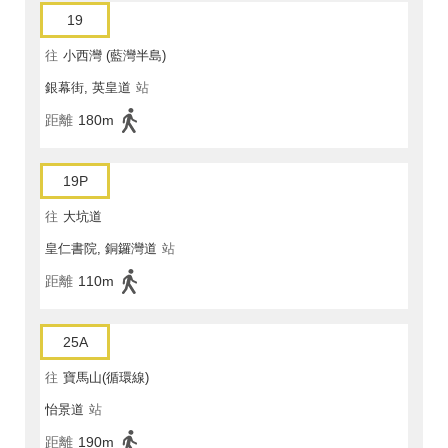
19
往
小西灣 (藍灣半島)
銀幕街, 英皇道
站
距離
180m
19P
往
大坑道
皇仁書院, 銅鑼灣道
站
距離
110m
25A
往
寶馬山(循環線)
怡景道
站
距離
190m