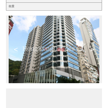
街景
<
>