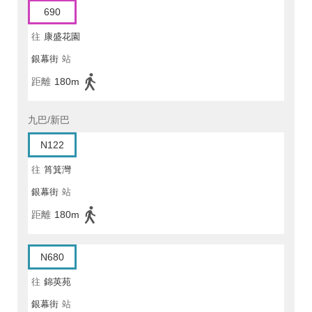
690
往
康盛花園
銀幕街
站
距離
180m
九巴/新巴
N122
往
筲箕灣
銀幕街
站
距離
180m
N680
往
錦英苑
銀幕街
站