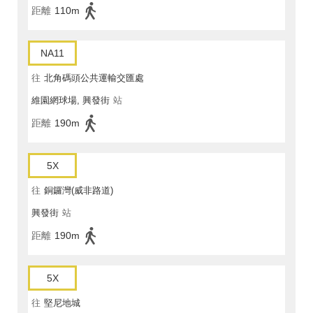
距離
110m
NA11
往
北角碼頭公共運輸交匯處
維園網球場, 興發街
站
距離
190m
5X
往
銅鑼灣(威非路道)
興發街
站
距離
190m
5X
往
堅尼地城