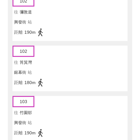
102
往
彌敦道
興發街
站
距離
190m
102
往
筲箕灣
銀幕街
站
距離
180m
103
往
竹園邨
興發街
站
距離
190m