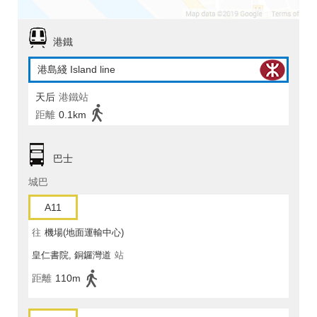
港鐵
港島綫 Island line
天后
港鐵站
距離
0.1km
巴士
城巴
A11
往
機場(地面運輸中心)
皇仁書院, 銅鑼灣道
站
距離
110m