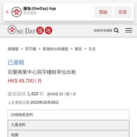
搵地 (OneDay) App
開啟
安裝
X
香港搵樓
搜索香港樓盤
Togg
navi
搵樓盤
>
寫字樓
>
香港的出租樓盤
>
東區
>
天后
已過期
百樂商業中心寫字樓租單位出租
HK$ 49,700 / 月
建築面積
1,420
呎
@HK$ 35
/ 呎 / 月
上次更新日期
2023年10月30日
詳細物業資料
大廈資料
地圖