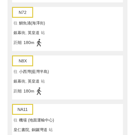
N72
往
鰂魚涌(海澤街)
銀幕街, 英皇道
站
距離
180m
N8X
往
小西灣(藍灣半島)
銀幕街, 英皇道
站
距離
180m
NA11
往
機場 (地面運輸中心)
皇仁書院, 銅鑼灣道
站