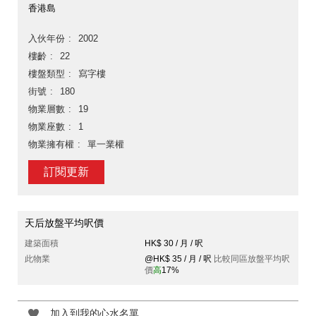
香港島
入伙年份
2002
樓齡
22
樓盤類型
寫字樓
街號
180
物業層數
19
物業座數
1
物業擁有權
單一業權
訂閱更新
天后放盤平均呎價
建築面積
HK$ 30 / 月 / 呎
此物業
@HK$ 35 / 月 / 呎
比較同區放盤平均呎
價
高
17%
加入到我的心水名單