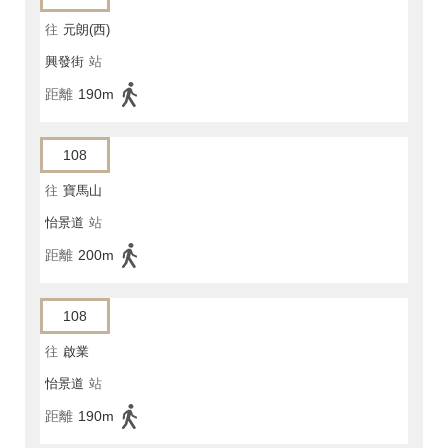
往
元朗(西)
興發街
站
距離
190m
108
往
寶馬山
怡景道
站
距離
200m
108
往
啟業
怡景道
站
距離
190m