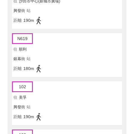
往
沙田市中心(新城市廣場)
興發街
站
距離
190m
N619
往
順利
銀幕街
站
距離
180m
102
往
美孚
興發街
站
距離
190m