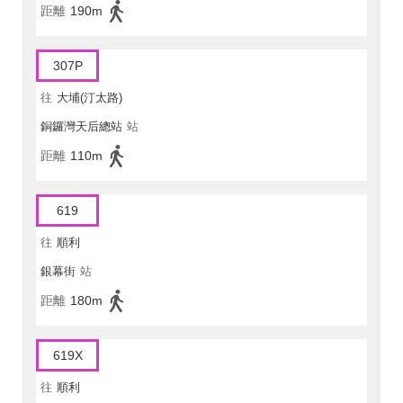
距離
190m
307P
往
大埔(汀太路)
銅鑼灣天后總站
站
距離
110m
619
往
順利
銀幕街
站
距離
180m
619X
往
順利