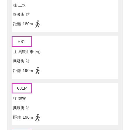
往
上水
銀幕街
站
距離
180m
681
往
馬鞍山市中心
興發街
站
距離
190m
681P
往
耀安
興發街
站
距離
190m