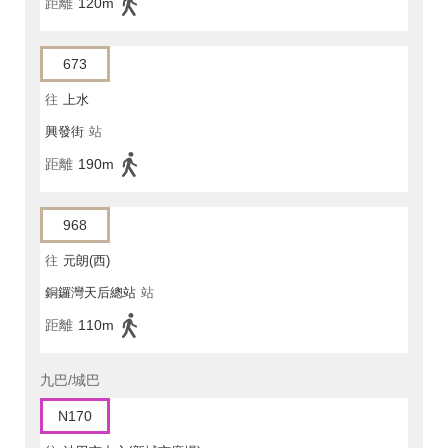
距離
120m
673
往
上水
興發街
站
距離
190m
968
往
元朗(西)
銅鑼灣天后總站
站
距離
110m
九巴/城巴
N170