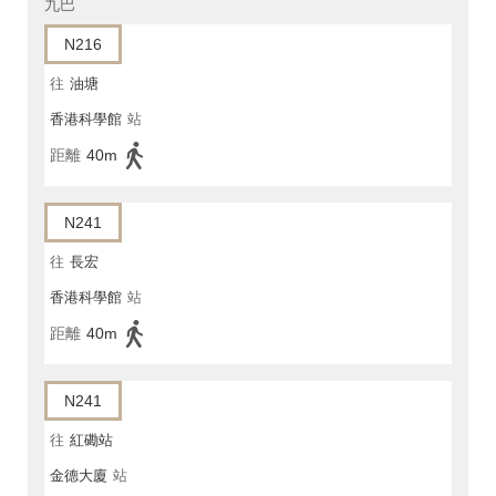
九巴
N216
往
油塘
香港科學館
站
距離
40m
N241
往
長宏
香港科學館
站
距離
40m
N241
往
紅磡站
金德大廈
站