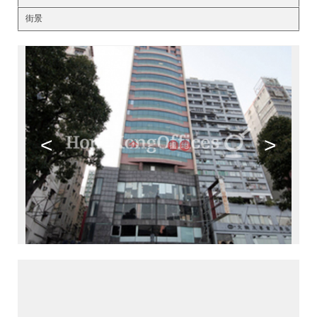
街景
<
>