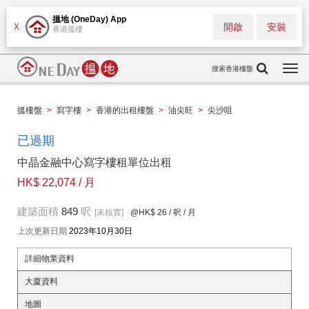
搵地 (OneDay) App
開啟
安裝
X
香港搵樓
搜索香港樓盤
Togg
navi
搵樓盤
>
寫字樓
>
香港的出租樓盤
>
油尖旺
>
尖沙咀
已過期
中晶金融中心寫字樓租單位出租
HK$ 22,074 / 月
建築面積
849
呎
[未核實]
@HK$ 26
/ 呎 / 月
上次更新日期
2023年10月30日
詳細物業資料
大廈資料
地圖