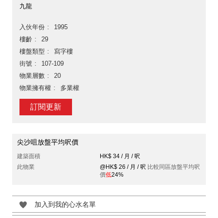
九龍
入伙年份
1995
樓齡
29
樓盤類型
寫字樓
街號
107-109
物業層數
20
物業擁有權
多業權
訂閱更新
尖沙咀放盤平均呎價
建築面積
HK$ 34 / 月 / 呎
此物業
@HK$ 26 / 月 / 呎
比較同區放盤平均呎
價
低
24%
加入到我的心水名單