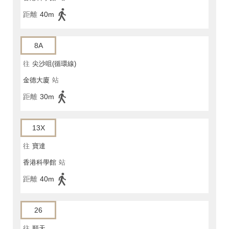
距離
40m
8A
往
尖沙咀(循環線)
金德大廈
站
距離
30m
13X
往
寶達
香港科學館
站
距離
40m
26
往
順天