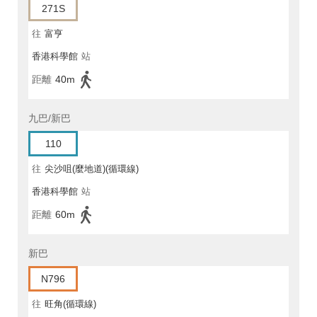
271S
往
富亨
香港科學館
站
距離
40m
九巴/新巴
110
往
尖沙咀(麼地道)(循環線)
香港科學館
站
距離
60m
新巴
N796
往
旺角(循環線)