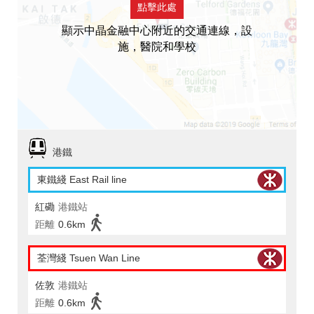
點擊此處
顯示中晶金融中心附近的交通連線，設
施，醫院和學校
港鐵
東鐵綫 East Rail line
紅磡
港鐵站
距離
0.6km
荃灣綫 Tsuen Wan Line
佐敦
港鐵站
距離
0.6km