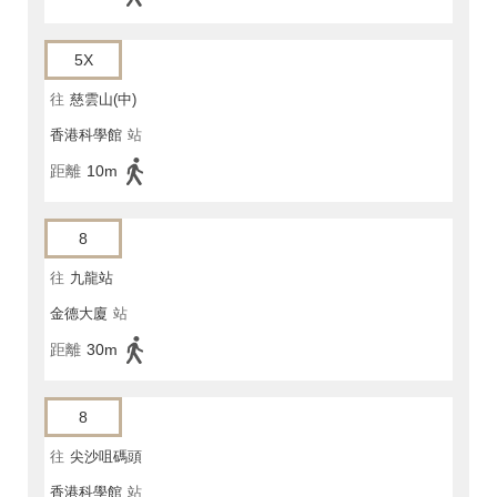
5X
往
慈雲山(中)
香港科學館
站
距離
10m
8
往
九龍站
金德大廈
站
距離
30m
8
往
尖沙咀碼頭
香港科學館
站