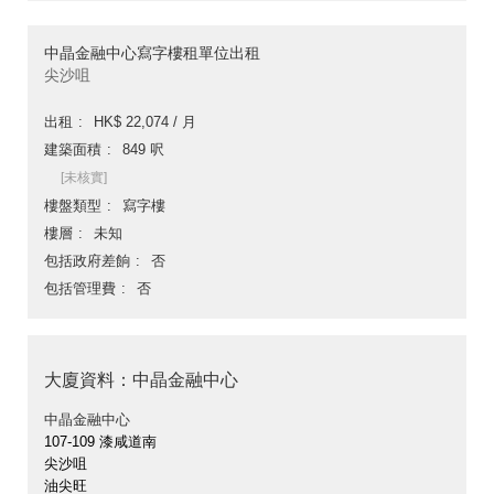
中晶金融中心寫字樓租單位出租
尖沙咀
出租
HK$ 22,074 / 月
建築面積
849 呎
[未核實]
樓盤類型
寫字樓
樓層
未知
包括政府差餉
否
包括管理費
否
大廈資料：中晶金融中心
中晶金融中心
107-109 漆咸道南
尖沙咀
油尖旺