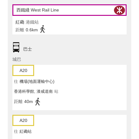
西鐵綫 West Rail Line
紅磡
港鐵站
距離
0.6km
巴士
城巴
A20
往
機場(地面運輸中心)
香港科學館, 漆咸道南
站
距離
40m
A20
往
紅磡站