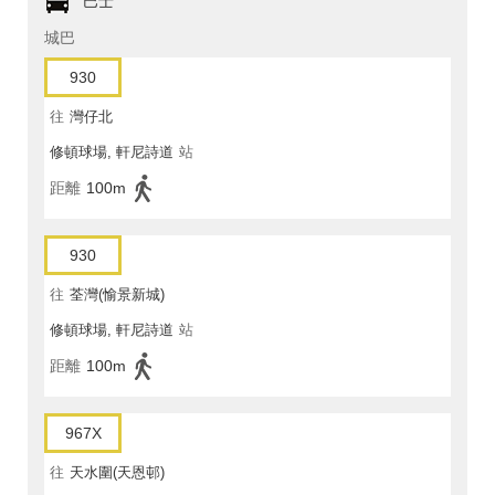
巴士
城巴
930
往
灣仔北
修頓球場, 軒尼詩道
站
距離
100m
930
往
荃灣(愉景新城)
修頓球場, 軒尼詩道
站
距離
100m
967X
往
天水圍(天恩邨)