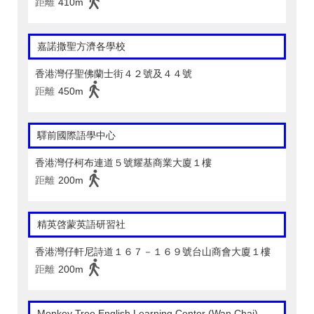
距離
410m
嘉諾撒聖方濟各學校
香港灣仔聖佛蘭士街４２號及４４號
距離
450m
驛前國際語學中心
香港灣仔柯布連道５號耀基商業大廈１樓
距離
200m
精英啓蒙英語研習社
香港灣仔軒尼詩道１６７－１６９號台山商會大廈１樓
距離
200m
Monkey Tree English Learning Center (Wan Chai)