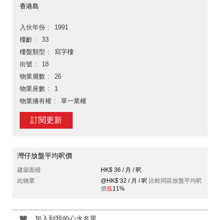
香港島
入伙年份
1991
樓齡
33
樓盤類型
寫字樓
街號
18
物業層數
26
物業座數
1
物業擁有權
單一業權
訂閱更新
灣仔放盤平均呎價
建築面積
HK$ 36 / 月 / 呎
此物業
@HK$ 32 / 月 / 呎
比較同區放盤平均呎
價
低
11%
加入到我的心水名單