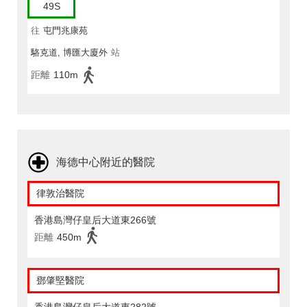
49S
往
屯門兆康苑
駱克道, 博匯大廈外
站
距離
110m
海德中心附近的醫院
律敦治醫院
香港島灣仔皇后大道東266號
距離
450m
鄧肇堅醫院