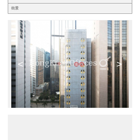
街景
<
>