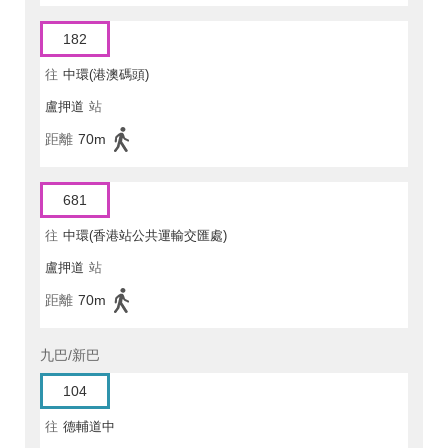
182
往
中環(港澳碼頭)
盧押道
站
距離
70m
681
往
中環(香港站公共運輸交匯處)
盧押道
站
距離
70m
九巴/新巴
104
往
德輔道中