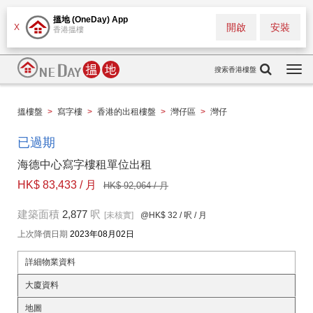
搵地 (OneDay) App
開啟
安裝
X
香港搵樓
搜索香港樓盤
Togg
navi
搵樓盤
>
寫字樓
>
香港的出租樓盤
>
灣仔區
>
灣仔
已過期
海德中心寫字樓租單位出租
HK$ 83,433 / 月
HK$ 92,064 / 月
建築面積
2,877
呎
[未核實]
@HK$ 32
/ 呎 / 月
上次降價日期
2023年08月02日
詳細物業資料
大廈資料
地圖