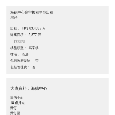
海德中心寫字樓租單位出租
灣仔
出租
HK$ 83,433 / 月
建築面積
2,877 呎
[未核實]
樓盤類型
寫字樓
樓層
高層
包括政府差餉
否
包括管理費
否
大廈資料：海德中心
海德中心
18 盧押道
灣仔
灣仔區