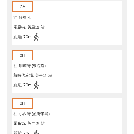
2A
往
耀東邨
電廠街, 英皇道
站
距離
70m
8H
往
銅鑼灣 (東院道)
新時代廣場, 英皇道
站
距離
70m
8H
往
小西灣 (藍灣半島)
電廠街, 英皇道
站
距離
70m