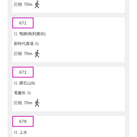
距離
70m
671
往
鴨脷洲(利樂街)
新時代廣場
站
距離
70m
671
往
鑽石山站
電廠街
站
距離
70m
678
往
上水