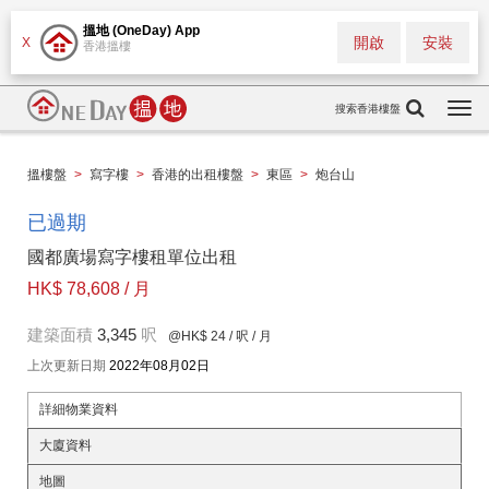
搵地 (OneDay) App
開啟
安裝
X
香港搵樓
搜索香港樓盤
Togg
navi
搵樓盤
>
寫字樓
>
香港的出租樓盤
>
東區
>
炮台山
已過期
國都廣場寫字樓租單位出租
HK$ 78,608 / 月
建築面積
3,345
呎
@HK$ 24
/ 呎 / 月
上次更新日期
2022年08月02日
詳細物業資料
大廈資料
地圖