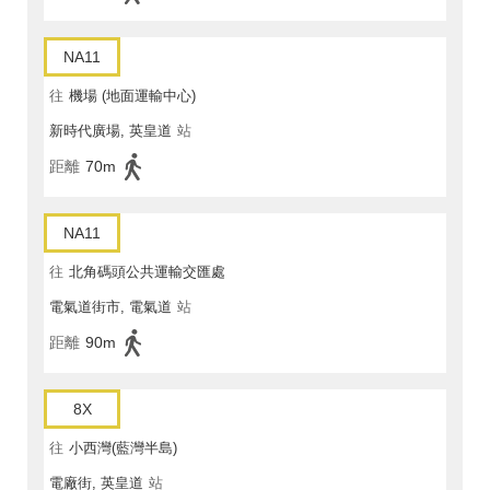
NA11
往
機場 (地面運輸中心)
新時代廣場, 英皇道
站
距離
70m
NA11
往
北角碼頭公共運輸交匯處
電氣道街市, 電氣道
站
距離
90m
8X
往
小西灣(藍灣半島)
電廠街, 英皇道
站