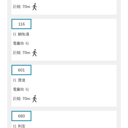
距離
70m
116
往
鰂魚涌
電廠街
站
距離
70m
601
往
寶達
電廠街
站
距離
70m
680
往
利安