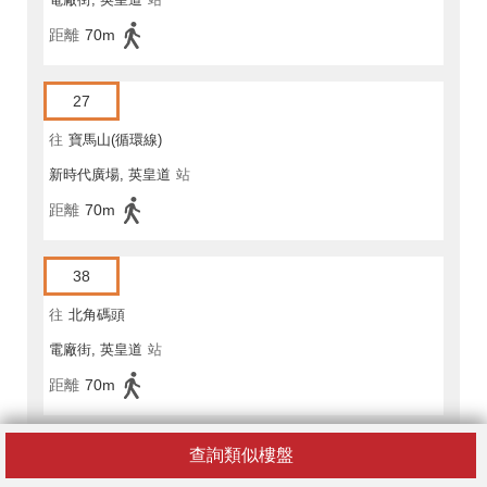
距離
70m
27
往
寶馬山(循環線)
新時代廣場, 英皇道
站
距離
70m
38
往
北角碼頭
電廠街, 英皇道
站
距離
70m
38
查詢類似樓盤