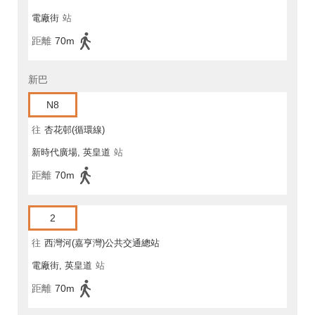
電廠街
站
距離
70m
新巴
N8
往
杏花邨(循環線)
新時代廣場, 英皇道
站
距離
70m
2
往
西灣河(嘉亨灣)公共交通總站
電廠街, 英皇道
站
距離
70m