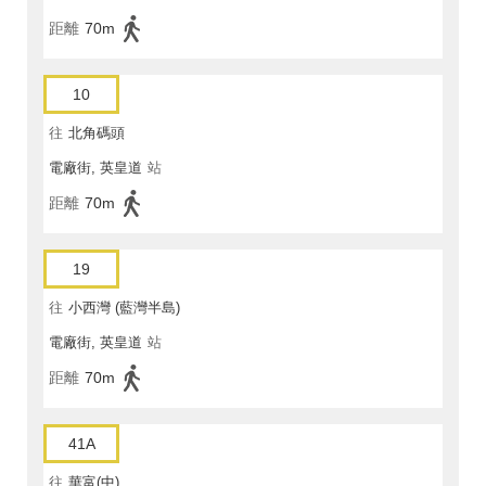
距離
70m
10
往
北角碼頭
電廠街, 英皇道
站
距離
70m
19
往
小西灣 (藍灣半島)
電廠街, 英皇道
站
距離
70m
41A
往
華富(中)