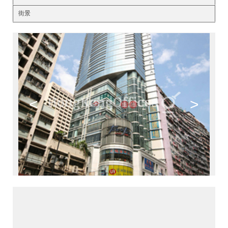
街景
<
>