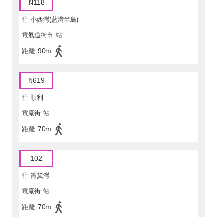
N118
往
小西灣(藍灣半島)
電氣道街市
站
距離
90m
N619
往
順利
電廠街
站
距離
70m
102
往
筲箕灣
電廠街
站
距離
70m