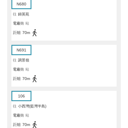
N680
往
錦英苑
電廠街
站
距離
70m
N691
往
調景嶺
電廠街
站
距離
70m
106
往
小西灣(藍灣半島)
電廠街
站
距離
70m