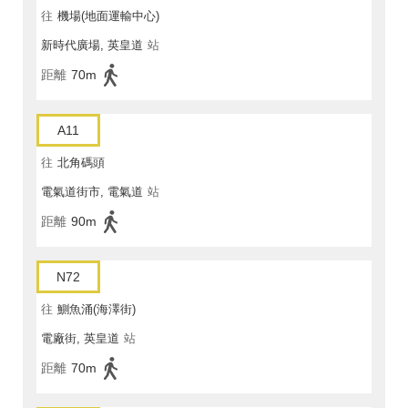
往
機場(地面運輸中心)
新時代廣場, 英皇道
站
距離
70m
A11
往
北角碼頭
電氣道街市, 電氣道
站
距離
90m
N72
往
鰂魚涌(海澤街)
電廠街, 英皇道
站
距離
70m