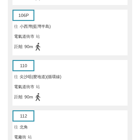
106P
往
小西灣(藍灣半島)
電氣道街市
站
距離
90m
110
往
尖沙咀(麼地道)(循環線)
電氣道街市
站
距離
90m
112
往
北角
電廠街
站