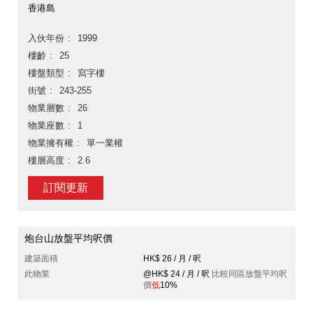
香港島
入伙年份
1999
樓齡
25
樓盤類型
寫字樓
街號
243-255
物業層數
26
物業座數
1
物業擁有權
單一業權
樓層高度
2.6
訂閱更新
炮台山放盤平均呎價
建築面積
HK$ 26 / 月 / 呎
此物業
@HK$ 24 / 月 / 呎
比較同區放盤平均呎
價
低
10%