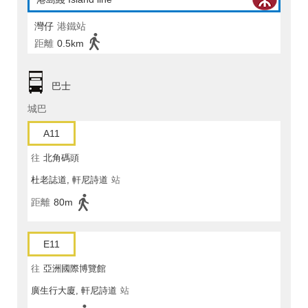
灣仔
港鐵站
距離
0.5km
巴士
城巴
A11
往
北角碼頭
杜老誌道, 軒尼詩道
站
距離
80m
E11
往
亞洲國際博覽館
廣生行大廈, 軒尼詩道
站