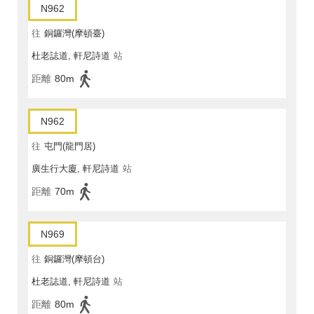
N962
往
銅鑼灣(摩頓臺)
杜老誌道, 軒尼詩道
站
距離
80m
N962
往
屯門(龍門居)
廣生行大廈, 軒尼詩道
站
距離
70m
N969
往
銅鑼灣(摩頓台)
杜老誌道, 軒尼詩道
站
距離
80m