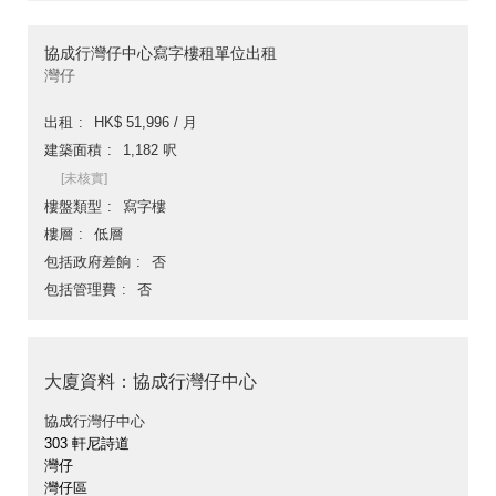
協成行灣仔中心寫字樓租單位出租
灣仔
出租
HK$ 51,996 / 月
建築面積
1,182 呎
[未核實]
樓盤類型
寫字樓
樓層
低層
包括政府差餉
否
包括管理費
否
大廈資料：協成行灣仔中心
協成行灣仔中心
303 軒尼詩道
灣仔
灣仔區