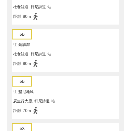
杜老誌道, 軒尼詩道
站
距離
80m
5B
往
銅鑼灣
杜老誌道, 軒尼詩道
站
距離
80m
5B
往
堅尼地城
廣生行大廈, 軒尼詩道
站
距離
70m
5X