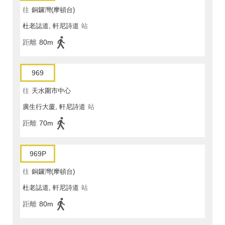
往
銅鑼灣(摩頓台)
杜老誌道, 軒尼詩道
站
距離
80m
969
往
天水圍市中心
廣生行大廈, 軒尼詩道
站
距離
70m
969P
往
銅鑼灣(摩頓台)
杜老誌道, 軒尼詩道
站
距離
80m