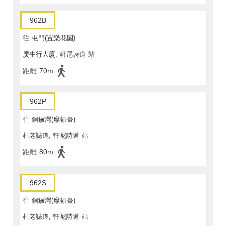
962B
往
屯門(置樂花園)
廣生行大廈, 軒尼詩道
站
距離
70m
962P
往
銅鑼灣(摩頓臺)
杜老誌道, 軒尼詩道
站
距離
80m
962S
往
銅鑼灣(摩頓臺)
杜老誌道, 軒尼詩道
站