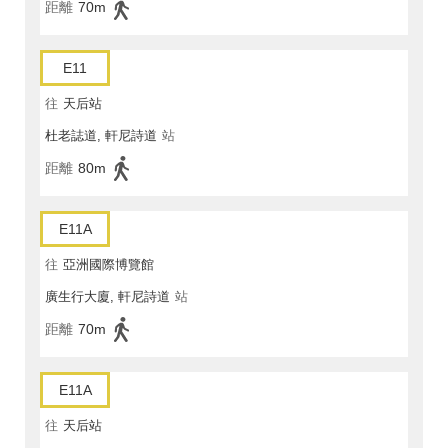
距離
70m
E11
往
天后站
杜老誌道, 軒尼詩道
站
距離
80m
E11A
往
亞洲國際博覽館
廣生行大廈, 軒尼詩道
站
距離
70m
E11A
往
天后站