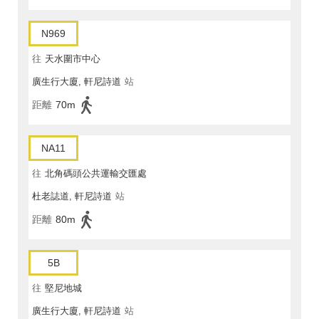
N969
往
天水圍市中心
廣生行大廈, 軒尼詩道
站
距離
70m
NA11
往
北角碼頭公共運輸交匯處
杜老誌道, 軒尼詩道
站
距離
80m
5B
往
堅尼地城
廣生行大廈, 軒尼詩道
站