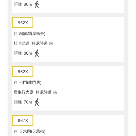
距離
80m
962X
往
銅鑼灣(摩頓臺)
杜老誌道, 軒尼詩道
站
距離
80m
962X
往
屯門(龍門居)
廣生行大廈, 軒尼詩道
站
距離
70m
967X
往
天水圍(天恩邨)