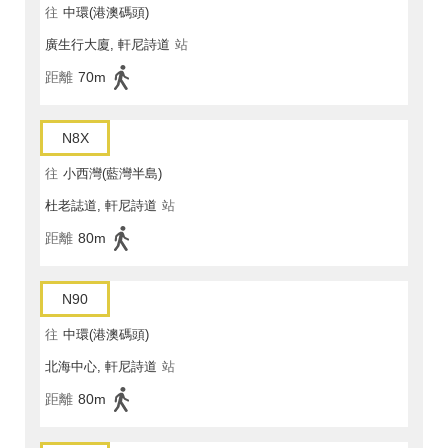
往
中環(港澳碼頭)
廣生行大廈, 軒尼詩道
站
距離
70m
N8X
往
小西灣(藍灣半島)
杜老誌道, 軒尼詩道
站
距離
80m
N90
往
中環(港澳碼頭)
北海中心, 軒尼詩道
站
距離
80m