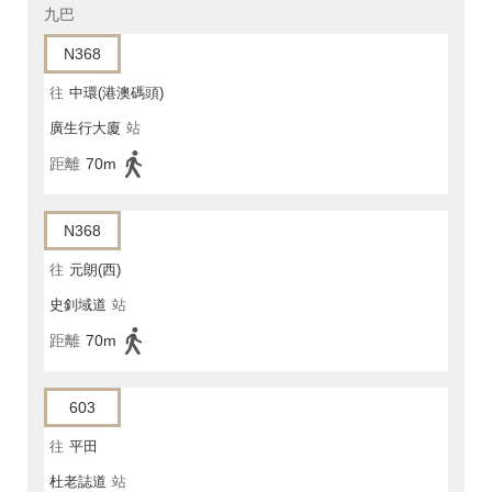
九巴
N368
往
中環(港澳碼頭)
廣生行大廈
站
距離
70m
N368
往
元朗(西)
史釗域道
站
距離
70m
603
往
平田
杜老誌道
站