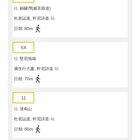
往
銅鑼灣(威非路道)
杜老誌道, 軒尼詩道
站
距離
80m
5X
往
堅尼地城
廣生行大廈, 軒尼詩道
站
距離
70m
11
往
渣甸山
杜老誌道, 軒尼詩道
站
距離
80m