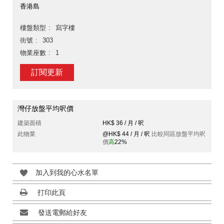
香港島
樓盤類型
寫字樓
街號
303
物業座數
1
訂閱更新
灣仔放盤平均呎價
建築面積
HK$ 36 / 月 / 呎
此物業
@HK$ 44 / 月 / 呎
比較同區放盤平均呎
價
高
22%
加入到我的心水名單
打印此頁
發送電郵給好友