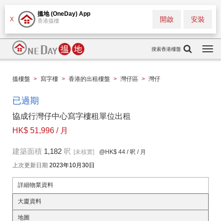
搵地 (OneDay) App
開啟
安裝
X
香港搵樓
搜索香港樓盤
Togg
navi
搵樓盤
>
寫字樓
>
香港的出租樓盤
>
灣仔區
>
灣仔
已過期
協成行灣仔中心寫字樓租單位出租
HK$ 51,996 / 月
建築面積
1,182
呎
[未核實]
@HK$ 44
/ 呎 / 月
上次更新日期
2023年10月30日
詳細物業資料
大廈資料
地圖