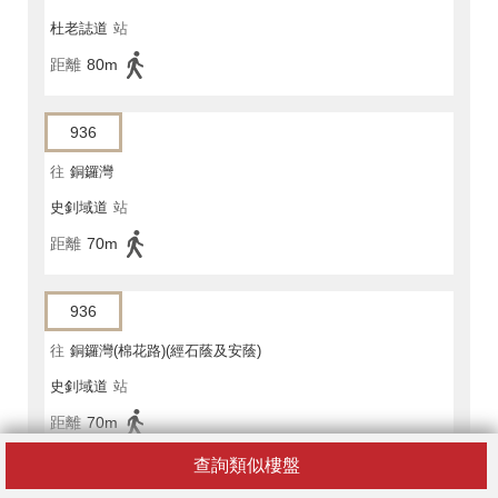
杜老誌道
站
距離
80m
936
往
銅鑼灣
史釗域道
站
距離
70m
936
往
銅鑼灣(棉花路)(經石蔭及安蔭)
史釗域道
站
距離
70m
查詢類似樓盤
936