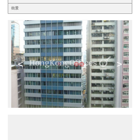
街景
<
>