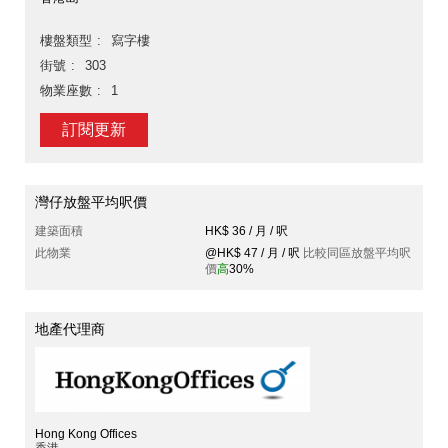
樓盤類型
寫字樓
街號
303
物業座數
1
訂閱更新
灣仔放盤平均呎價
建築面積
HK$ 36 / 月 / 呎
此物業
@HK$ 47 / 月 / 呎
比較同區放盤平均呎
價
高
30%
地產代理商
Hong Kong Offices