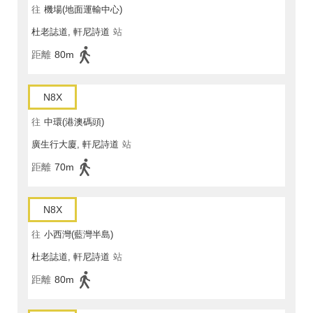
往
機場(地面運輸中心)
杜老誌道, 軒尼詩道
站
距離
80m
N8X
往
中環(港澳碼頭)
廣生行大廈, 軒尼詩道
站
距離
70m
N8X
往
小西灣(藍灣半島)
杜老誌道, 軒尼詩道
站
距離
80m