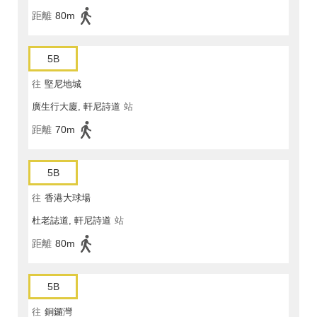
距離
80m
5B
往
堅尼地城
廣生行大廈, 軒尼詩道
站
距離
70m
5B
往
香港大球場
杜老誌道, 軒尼詩道
站
距離
80m
5B
往
銅鑼灣