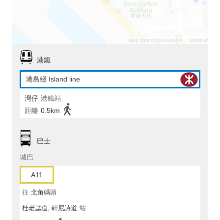
港鐵
港島綫 Island line
灣仔
港鐵站
距離
0.5km
巴士
城巴
A11
往
北角碼頭
杜老誌道, 軒尼詩道
站