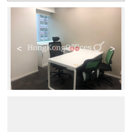
<
>
>