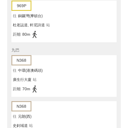
969P
往
銅鑼灣(摩頓台)
杜老誌道, 軒尼詩道
站
距離
80m
九巴
N368
往
中環(港澳碼頭)
廣生行大廈
站
距離
70m
N368
往
元朗(西)
史釗域道
站