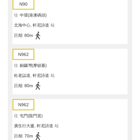
N90
往
中環(港澳碼頭)
北海中心, 軒尼詩道
站
距離
80m
N962
往
銅鑼灣(摩頓臺)
杜老誌道, 軒尼詩道
站
距離
80m
N962
往
屯門(龍門居)
廣生行大廈, 軒尼詩道
站
距離
70m