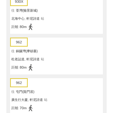
930X
往
荃灣(愉景新城)
北海中心, 軒尼詩道
站
距離
80m
962
往
銅鑼灣(摩頓臺)
杜老誌道, 軒尼詩道
站
距離
80m
962
往
屯門(龍門居)
廣生行大廈, 軒尼詩道
站
距離
70m