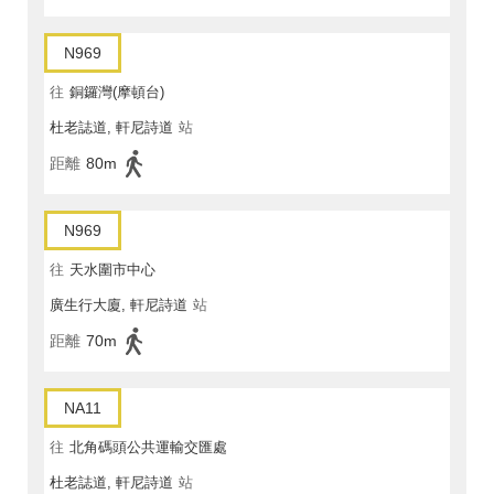
N969
往
銅鑼灣(摩頓台)
杜老誌道, 軒尼詩道
站
距離
80m
N969
往
天水圍市中心
廣生行大廈, 軒尼詩道
站
距離
70m
NA11
往
北角碼頭公共運輸交匯處
杜老誌道, 軒尼詩道
站