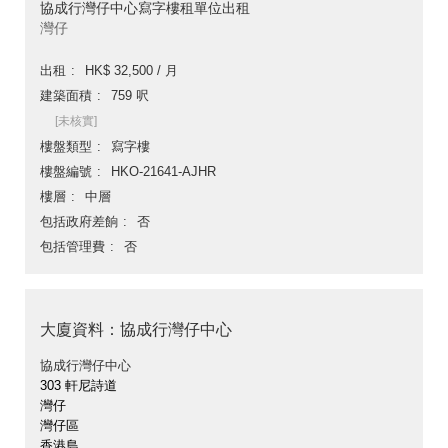
協成行灣仔中心寫字樓租單位出租
灣仔
出租
HK$ 32,500 / 月
建築面積
759 呎
[未核實]
樓盤類型
寫字樓
樓盤編號
HKO-21641-AJHR
樓層
中層
包括政府差餉
否
包括管理費
否
大廈資料：協成行灣仔中心
協成行灣仔中心
303 軒尼詩道
灣仔
灣仔區
香港島