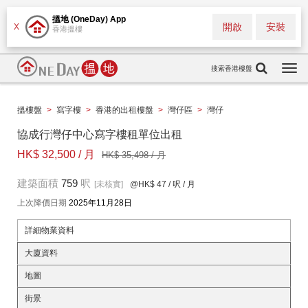
搵地 (OneDay) App
開啟
安裝
X
香港搵樓
搜索香港樓盤
Togg
navi
搵樓盤
>
寫字樓
>
香港的出租樓盤
>
灣仔區
>
灣仔
協成行灣仔中心寫字樓租單位出租
HK$ 32,500 / 月
HK$ 35,498 / 月
建築面積
759
呎
[未核實]
@HK$ 47
/ 呎 / 月
上次降價日期
2025年11月28日
詳細物業資料
大廈資料
地圖
街景