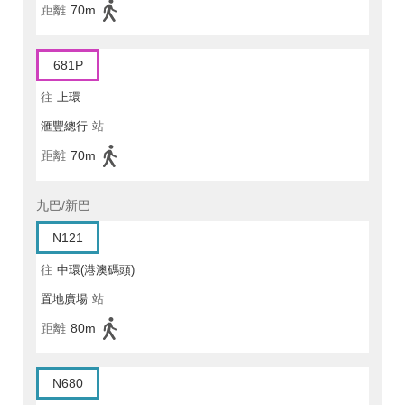
距離
70m
681P
往
上環
滙豐總行
站
距離
70m
九巴/新巴
N121
往
中環(港澳碼頭)
置地廣場
站
距離
80m
N680