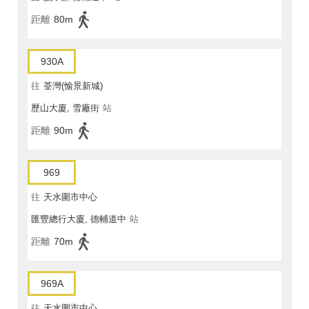
距離
80m
930A
往
荃灣(愉景新城)
歷山大廈, 雪廠街
站
距離
90m
969
往
天水圍市中心
匯豐總行大廈, 德輔道中
站
距離
70m
969A
往
天水圍市中心