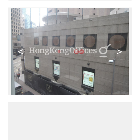
<
>
>