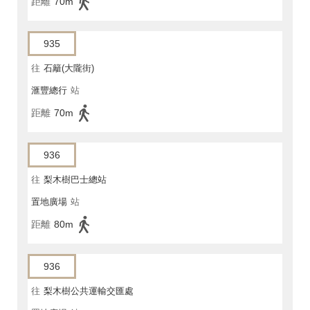
距離
70m
935
往
石籬(大隴街)
滙豐總行
站
距離
70m
936
往
梨木樹巴士總站
置地廣場
站
距離
80m
936
往
梨木樹公共運輸交匯處