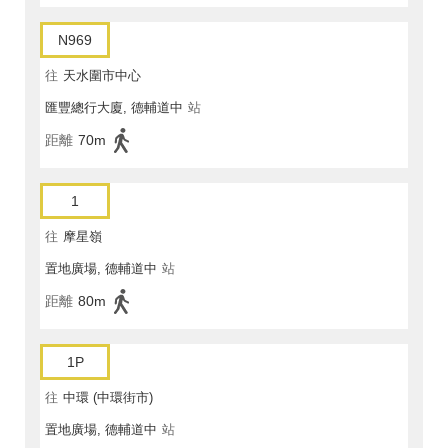
N969
往
天水圍市中心
匯豐總行大廈, 德輔道中
站
距離
70m
1
往
摩星嶺
置地廣場, 德輔道中
站
距離
80m
1P
往
中環 (中環街市)
置地廣場, 德輔道中
站