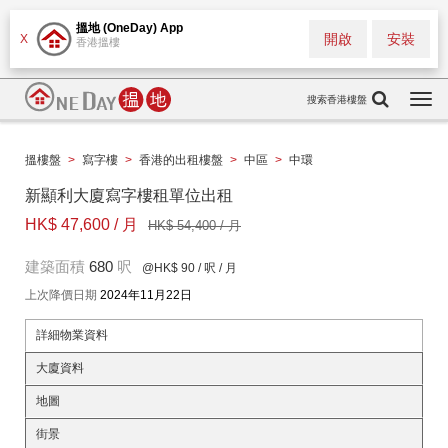
搵地 (OneDay) App
開啟
安裝
X
香港搵樓
搜索香港樓盤
Togg
navi
搵樓盤
>
寫字樓
>
香港的出租樓盤
>
中區
>
中環
新顯利大廈寫字樓租單位出租
HK$ 47,600 / 月
HK$ 54,400 / 月
建築面積
680
呎
@HK$ 90
/ 呎 / 月
上次降價日期
2024年11月22日
詳細物業資料
大廈資料
地圖
街景