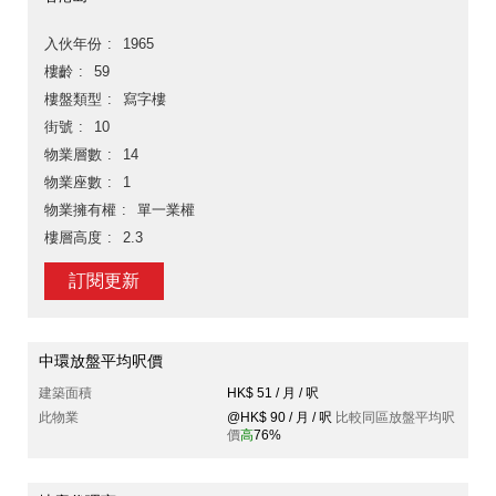
入伙年份
1965
樓齡
59
樓盤類型
寫字樓
街號
10
物業層數
14
物業座數
1
物業擁有權
單一業權
樓層高度
2.3
訂閱更新
中環放盤平均呎價
建築面積
HK$ 51 / 月 / 呎
此物業
@HK$ 90 / 月 / 呎
比較同區放盤平均呎
價
高
76%