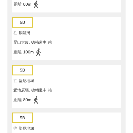
距離
80m
5B
往
銅鑼灣
歷山大廈, 德輔道中
站
距離
100m
5B
往
堅尼地城
置地廣場, 德輔道中
站
距離
80m
5B
往
堅尼地城