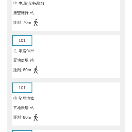
往
中環(港澳碼頭)
滙豐總行
站
距離
70m
101
往
卑路乍街
置地廣場
站
距離
80m
101
往
堅尼地城
置地廣場
站
距離
80m