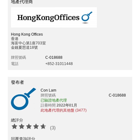
地產代理商
Hong Kong Offices
香港
海富中心第1座703室
金鐘夏慤道18號
牌照號碼
C-018688
電話
+852-31011448
發布者
Con Lam
牌照號碼
C-018688
已驗證地產代理
註冊時間
2022年01月
此地產代理的其他盤 (3477)
總評分
(3)
回覆查詢評分