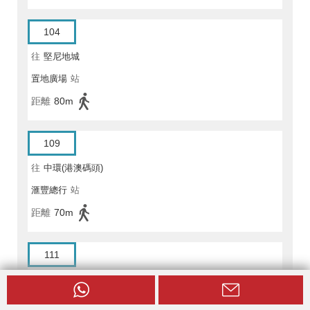
104
往
堅尼地城
置地廣場
站
距離
80m
109
往
中環(港澳碼頭)
滙豐總行
站
距離
70m
111
往
中環(港澳碼頭)
滙豐總行
站