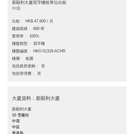
新顯利大廈寫字樓租單位出租
中環
出租
HK$ 47,600 / 月
建築面積
680 呎
實用率
100%
樓盤類型
寫字樓
樓盤編號
HKO-51319-ACHR
樓層
低層
包括政府差餉
否
包括管理費
否
大廈資料：新顯利大廈
新顯利大廈
10 雪廠街
中環
中區
香港島