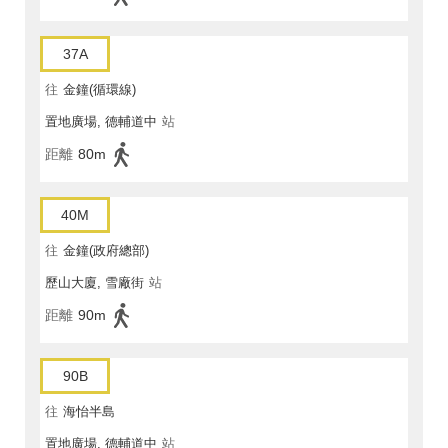
37A
往
金鐘(循環線)
置地廣場, 德輔道中
站
距離
80m
40M
往
金鐘(政府總部)
歷山大廈, 雪廠街
站
距離
90m
90B
往
海怡半島
置地廣場, 德輔道中
站