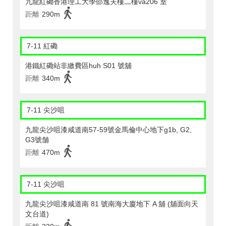
九龍紅磡香港理工大學邵逸夫樓二樓va206 室
距離
290m
7-11 紅磡
港鐵紅磡站非繳費區huh S01 號舖
距離
340m
7-11 尖沙咀
九龍尖沙咀漆咸道南57-59號金馬倫中心地下g1b, G2,
G3號舗
距離
470m
7-11 尖沙咀
九龍尖沙咀漆咸道南 81 號南海大廈地下 A 舖 (舖面向天
文台道)