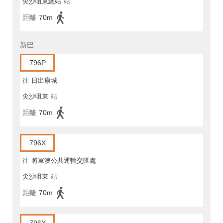
尖沙咀東總站
站
距離
70m
新巴
796P
往
日出康城
尖沙咀東
站
距離
70m
796X
往
將軍澳公共運輸交匯處
尖沙咀東
站
距離
70m