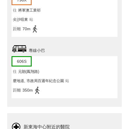
796X
往
將軍澳工業邨
尖沙咀東
站
距離
70m
專線小巴
606S
往
元朗(鳳翔路)
麼地道, 市政局百週年紀念公園
站
距離
350m
新東海中心附近的醫院