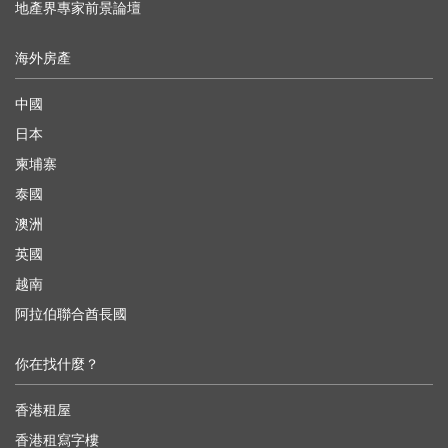
地產界專家前景論壇
海外房產
中國
日本
柬埔寨
泰國
澳洲
英國
越南
阿拉伯聯合酋長國
你在找什麼？
香港租屋
香港租寫字樓