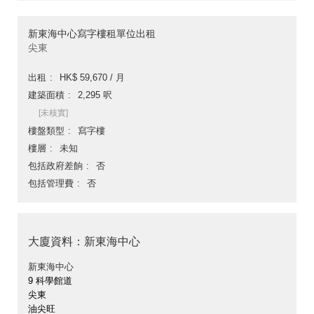
新東海中心寫字樓租單位出租
尖東
出租
HK$ 59,670 / 月
建築面積
2,295 呎
[未核實]
樓盤類型
寫字樓
樓層
未知
包括政府差餉
否
包括管理費
否
大廈資料：新東海中心
新東海中心
9 科學館道
尖東
油尖旺