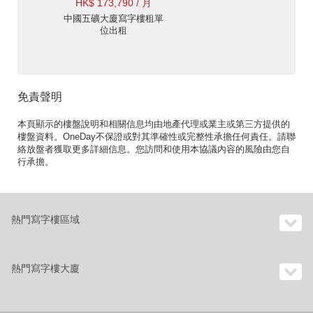
HK$ 173,790 / 月
中國五礦大廈寫字樓租單
位出租
免責聲明
本頁顯示的樓盤說明和相關信息均由地產代理或業主或第三方提供的
樓盤資料。OneDay不保證或對其準確性或完整性承擔任何責任。請聯
絡放盤者獲取更多詳細信息。您訪問和使用本協議內容的風險由您自
行承擔。
熱門寫字樓區域
熱門寫字樓大廈