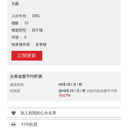
九龍
入伙年份
1991
樓齡
33
樓盤類型
寫字樓
街號
9
物業擁有權
多業權
訂閱更新
尖東放盤平均呎價
建築面積
HK$ 28 / 月 / 呎
此物業
@HK$ 26 / 月 / 呎
比較同區放盤平均呎
價
低
7%
加入到我的心水名單
打印此頁