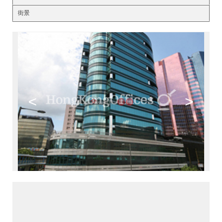
街景
<
>