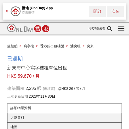
搵地 (OneDay) App
開啟
安裝
X
香港搵樓
搜索香港樓盤
Togg
navi
搵樓盤
>
寫字樓
>
香港的出租樓盤
>
油尖旺
>
尖東
已過期
新東海中心寫字樓租單位出租
HK$ 59,670 / 月
建築面積
2,295
呎
[未核實]
@HK$ 26
/ 呎 / 月
上次更新日期
2023年11月30日
詳細物業資料
大廈資料
地圖