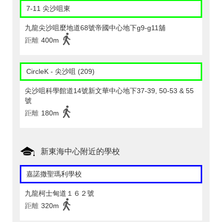
7-11 尖沙咀東
九龍尖沙咀麼地道68號帝國中心地下g9-g11舖
距離
400m
CircleK - 尖沙咀 (209)
尖沙咀科學館道14號新文華中心地下37-39, 50-53 & 55
號
距離
180m
新東海中心附近的學校
嘉諾撒聖瑪利學校
九龍柯士甸道１６２號
距離
320m