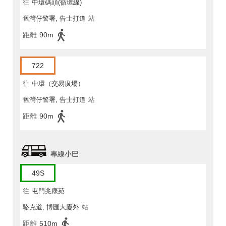
往
中環碼頭(循環線)
舊灣仔警署, 告士打道
站
距離
90m
722
往
中環（交易廣場）
舊灣仔警署, 告士打道
站
距離
90m
專線小巴
49S
往
屯門兆康苑
駱克道, 博匯大廈外
站
距離
510m