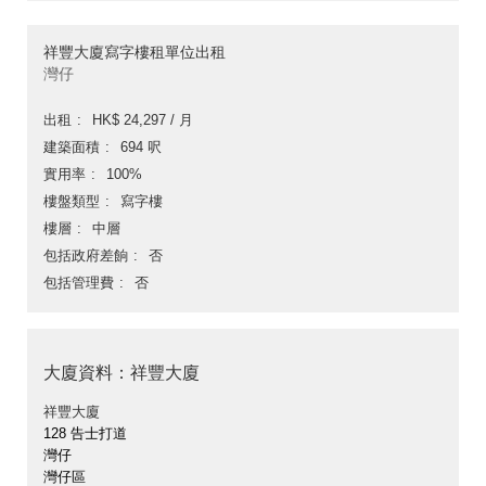
祥豐大廈寫字樓租單位出租
灣仔
出租
HK$ 24,297 / 月
建築面積
694 呎
實用率
100%
樓盤類型
寫字樓
樓層
中層
包括政府差餉
否
包括管理費
否
大廈資料：祥豐大廈
祥豐大廈
128 告士打道
灣仔
灣仔區