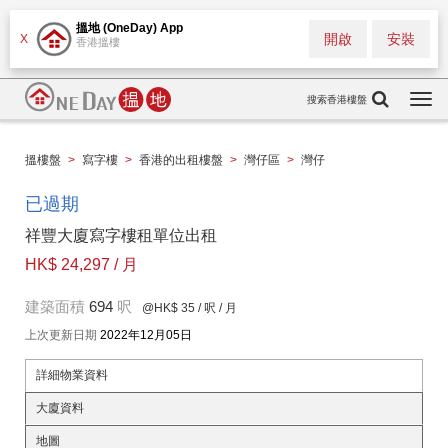
搵地 (OneDay) App
開啟
安裝
X
香港搵樓
搜索香港樓盤
Togg
navi
搵樓盤
>
寫字樓
>
香港的出租樓盤
>
灣仔區
>
灣仔
已過期
祥豐大廈寫字樓租單位出租
HK$ 24,297 / 月
建築面積
694
呎
@HK$ 35
/ 呎 / 月
上次更新日期
2022年12月05日
詳細物業資料
大廈資料
地圖