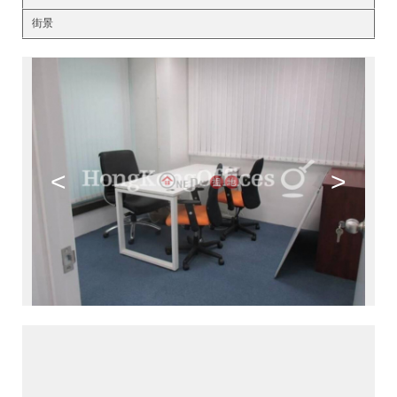
街景
<
>