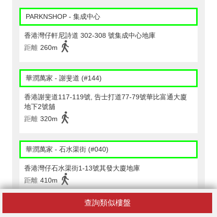
PARKNSHOP - 集成中心
香港灣仔軒尼詩道 302-308 號集成中心地庫
距離
260m
華潤萬家 - 謝斐道 (#144)
香港謝斐道117-119號, 告士打道77-79號華比富通大廈
地下2號舖
距離
320m
華潤萬家 - 石水渠街 (#040)
香港灣仔石水渠街1-13號其發大廈地庫
距離
410m
查詢類似樓盤
惠康 - 軒尼詩道