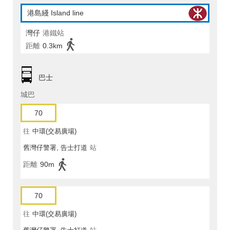
港島綫 Island line
灣仔
港鐵站
距離
0.3km
巴士
城巴
70
往
中環(交易廣場)
舊灣仔警署, 告士打道
站
距離
90m
70
往
中環(交易廣場)