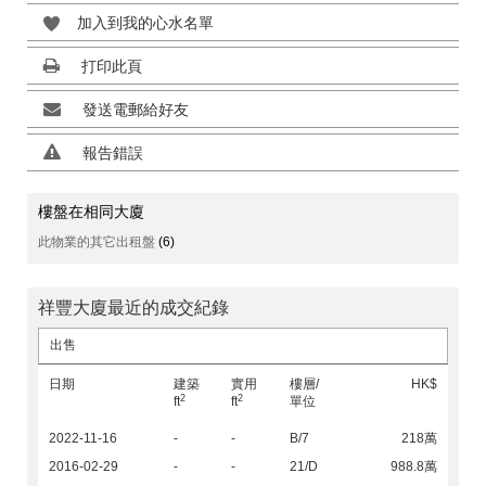
加入到我的心水名單
打印此頁
發送電郵給好友
報告錯誤
樓盤在相同大廈
此物業的其它出租盤
(6)
祥豐大廈最近的成交紀錄
出售
日期
建築
實用
樓層/
HK$
2
2
ft
ft
單位
2022-11-16
-
-
B/7
218萬
2016-02-29
-
-
21/D
988.8萬