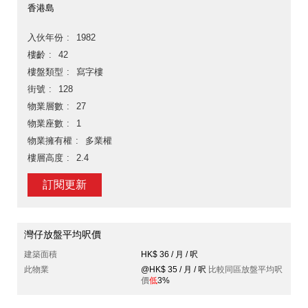
香港島
入伙年份
1982
樓齡
42
樓盤類型
寫字樓
街號
128
物業層數
27
物業座數
1
物業擁有權
多業權
樓層高度
2.4
訂閱更新
灣仔放盤平均呎價
建築面積
HK$ 36 / 月 / 呎
此物業
@HK$ 35 / 月 / 呎
比較同區放盤平均呎
價
低
3%