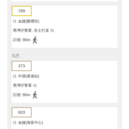
789
往
金鐘(樂禮街)
舊灣仔警署, 告士打道
站
距離
90m
九巴
373
往
中環(香港站)
舊灣仔警署
站
距離
90m
603
往
金鐘(海富中心)