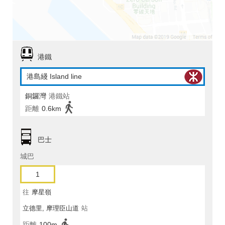
港鐵
港島綫 Island line
銅鑼灣
港鐵站
距離
0.6km
巴士
城巴
1
往
摩星嶺
立德里, 摩理臣山道
站
距離
100m