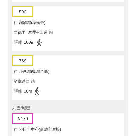
592
往
銅鑼灣(摩頓臺)
立德里, 摩理臣山道
站
距離
100m
789
往
小西灣(藍灣半島)
堅拿道西
站
距離
60m
九巴/城巴
N170
往
沙田市中心(新城市廣場)