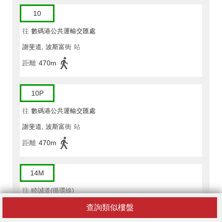
10
往
數碼港公共運輸交匯處
謝斐道, 波斯富街
站
距離
470m
10P
往
數碼港公共運輸交匯處
謝斐道, 波斯富街
站
距離
470m
14M
往
睦誠道(循環線)
蘭芳道,近利園宏利保險大廈
站
查詢類似樓盤