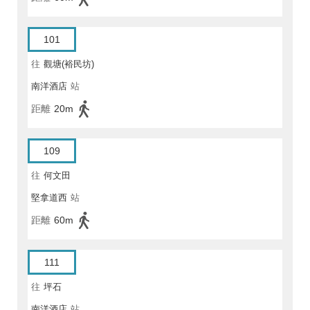
101
往
觀塘(裕民坊)
南洋酒店
站
距離
20m
109
往
何文田
堅拿道西
站
距離
60m
111
往
坪石
南洋酒店
站