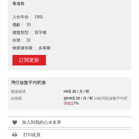
香港島
入伙年份
1991
樓齡
33
樓盤類型
寫字樓
街號
31
物業擁有權
多業權
訂閱更新
灣仔放盤平均呎價
建築面積
HK$ 36 / 月 / 呎
此物業
@HK$ 30 / 月 / 呎
比較同區放盤平均呎
價
低
17%
加入到我的心水名單
打印此頁