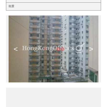
街景
<
>