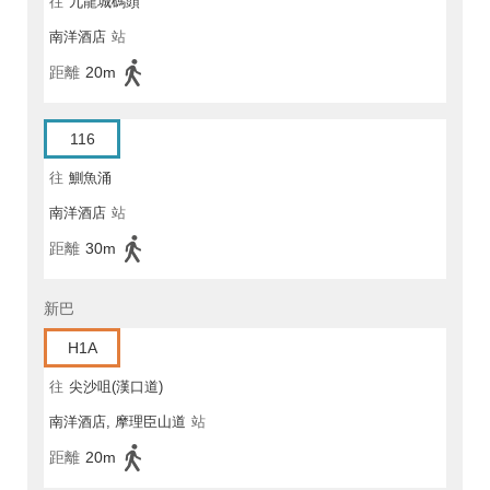
往
九龍城碼頭
南洋酒店
站
距離
20m
116
往
鰂魚涌
南洋酒店
站
距離
30m
新巴
H1A
往
尖沙咀(漢口道)
南洋酒店, 摩理臣山道
站
距離
20m