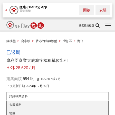
搵地 (OneDay) App
開啟
安裝
X
香港搵樓
搜索香港樓盤
Togg
navi
搵樓盤
>
寫字樓
>
香港的出租樓盤
>
灣仔區
>
灣仔
已過期
摩利臣商業大廈寫字樓租單位出租
HK$ 28,620 / 月
建築面積
954
呎
@HK$ 30
/ 呎 / 月
上次更新日期
2023年12月30日
詳細物業資料
大廈資料
地圖