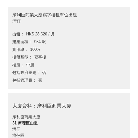
摩利臣商業大廈寫字樓租單位出租
灣仔
出租
HK$ 28,620 / 月
建築面積
954 呎
實用率
100%
樓盤類型
寫字樓
樓層
中層
包括政府差餉
否
包括管理費
否
大廈資料：摩利臣商業大廈
摩利臣商業大廈
31 摩理臣山道
灣仔
灣仔區