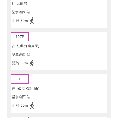
往
九龍灣
堅拿道西
站
距離
60m
107P
往
紅磡(海逸豪園)
堅拿道西
站
距離
60m
117
往
深水埗(欽州街)
堅拿道西
站
距離
60m