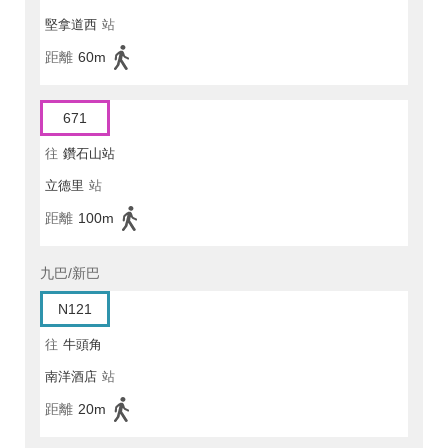
堅拿道西
站
距離
60m
671
往
鑽石山站
立德里
站
距離
100m
九巴/新巴
N121
往
牛頭角
南洋酒店
站
距離
20m