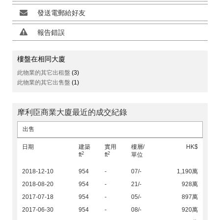
發送電郵給好友
報告錯誤
樓盤在相同大廈
此物業的其它出租盤
(3)
此物業的其它出售盤
(1)
摩利臣商業大廈最近的成交紀錄
出售
日期
建築
實用
樓層/
HK$
2
2
ft
ft
單位
2018-12-10
954
-
07/-
1,190萬
2018-08-20
954
-
21/-
928萬
2017-07-18
954
-
05/-
897萬
2017-06-30
954
-
08/-
920萬