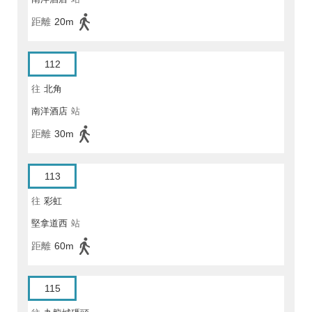
距離
20m
112
往
北角
南洋酒店
站
距離
30m
113
往
彩虹
堅拿道西
站
距離
60m
115