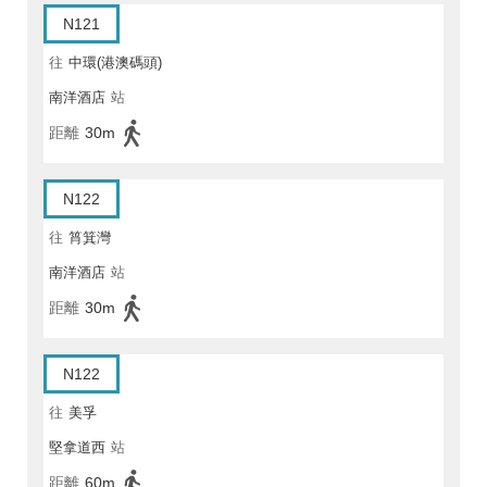
N121
往
中環(港澳碼頭)
南洋酒店
站
距離
30m
N122
往
筲箕灣
南洋酒店
站
距離
30m
N122
往
美孚
堅拿道西
站
距離
60m