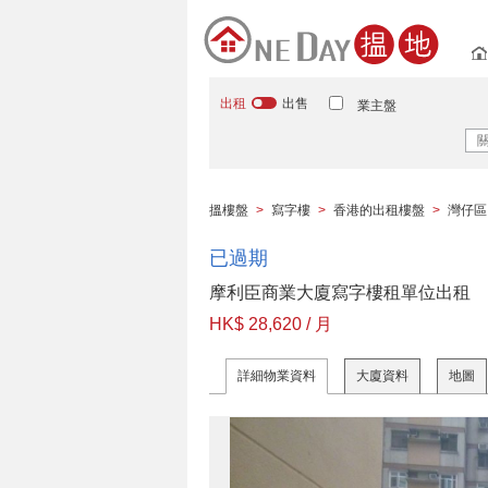
出租
出售
業主盤
搵樓盤
>
寫字樓
>
香港的出租樓盤
>
灣仔區
已過期
摩利臣商業大廈寫字樓租單位出租
HK$ 28,620 / 月
詳細物業資料
大廈資料
地圖