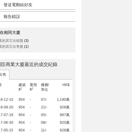
發送電郵給好友
報告錯誤
在相同大廈
業的其它出租盤
(3)
業的其它出售盤
(1)
利臣商業大廈最近的成交紀錄
出售
期
建築
實用
樓層/
HK$
2
2
ft
ft
單位
18-12-10
954
-
07/-
1,190萬
18-08-20
954
-
21/-
928萬
17-07-18
954
-
05/-
897萬
17-06-30
954
-
08/-
920萬
17-05-15
954
-
11/-
828萬