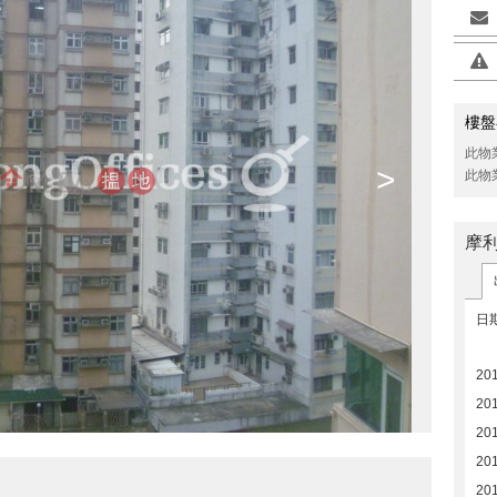
樓盤
此物
>
此物
摩
日
20
20
20
20
20