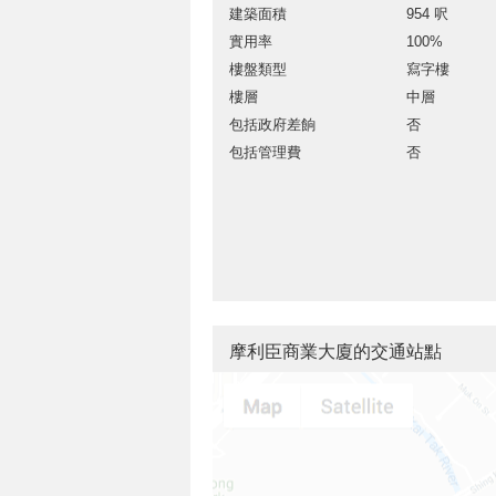
建築面積
954 呎
實用率
100%
樓盤類型
寫字樓
樓層
中層
包括政府差餉
否
包括管理費
否
摩利臣商業大廈的交通站點