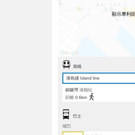
顯示摩利
港鐵
港島綫 Island line
銅鑼灣
港鐵站
距離
0.6km
巴士
城巴