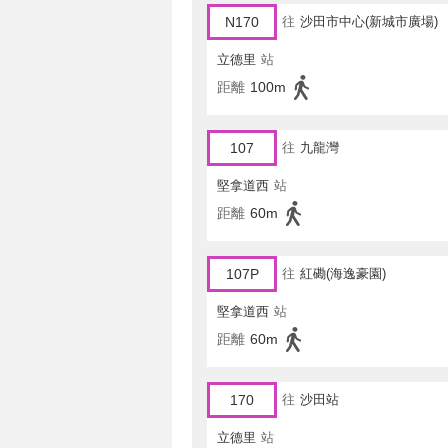
N170
往
沙田市中心(新城市廣場)
立德里
站
距離
100m
107
往
九龍灣
堅拿道西
站
距離
60m
107P
往
紅磡(海逸豪園)
堅拿道西
站
距離
60m
170
往
沙田站
立德里
站