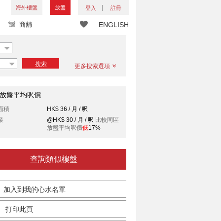
海外樓盤
放盤
登入
註冊
商舖
ENGLISH
搜索
更多搜索選項
放盤平均呎價
面積
HK$ 36 / 月 / 呎
業
@HK$ 30 / 月 / 呎
比較同區
放盤平均呎價
低
17%
查詢類似樓盤
加入到我的心水名單
打印此頁