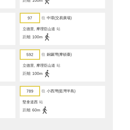
距離
100m
97
往
中環(交易廣場)
立德里, 摩理臣山道
站
距離
100m
592
往
銅鑼灣(摩頓臺)
立德里, 摩理臣山道
站
距離
100m
789
往
小西灣(藍灣半島)
堅拿道西
站
距離
60m