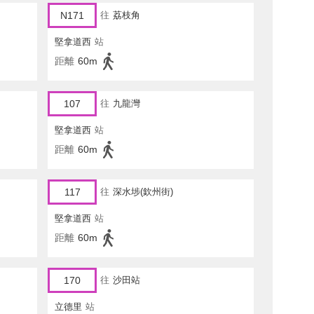
N171
往
荔枝角
堅拿道西
站
距離
60m
107
往
九龍灣
堅拿道西
站
距離
60m
117
往
深水埗(欽州街)
堅拿道西
站
距離
60m
170
往
沙田站
立德里
站