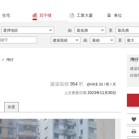
住宅
寫字樓
工業大廈
車位
選擇地區
由
最低價
至
最高價
建築面績
由
最細
至
最大
灣仔
>
灣仔
建築
此物
建築面積
954
呎
@HK$ 30
/ 呎 / 月
上次更新日期
2023年11月30日
街景