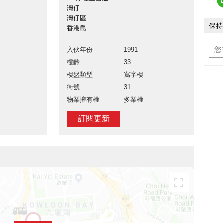
灣仔
灣仔區
保持
香港島
入伙年份
1991
樓齡
33
樓盤類型
寫字樓
街號
31
物業擁有權
多業權
訂閱更新