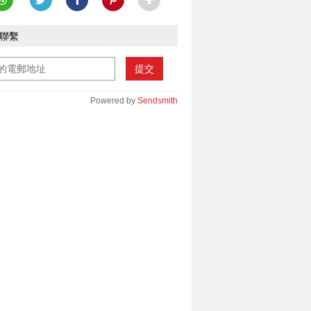
聯繫
提交
Powered by
Sendsmith