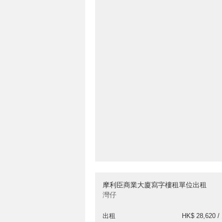
摩利臣商業大廈寫字樓租單位出租
灣仔
出租
HK$ 28,620 /