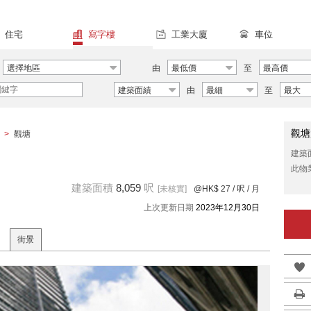
住宅
寫字樓
工業大廈
車位
選擇地區
由
最低價
至
最高價
建築面績
由
最細
至
最大
觀塘
>
觀塘
建築
此物
建築面積
8,059
呎
[未核實]
@HK$ 27
/ 呎 / 月
上次更新日期
2023年12月30日
街景