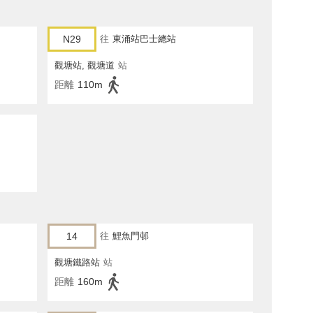
N29
往
東涌站巴士總站
觀塘站, 觀塘道
站
距離
110m
14
往
鯉魚門邨
觀塘鐵路站
站
距離
160m