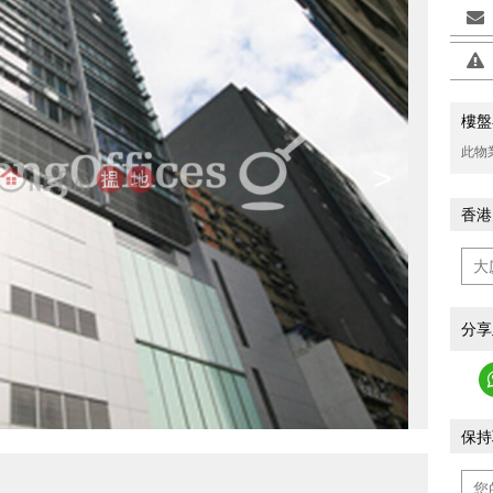
樓盤
此物
>
香港
分享
保持