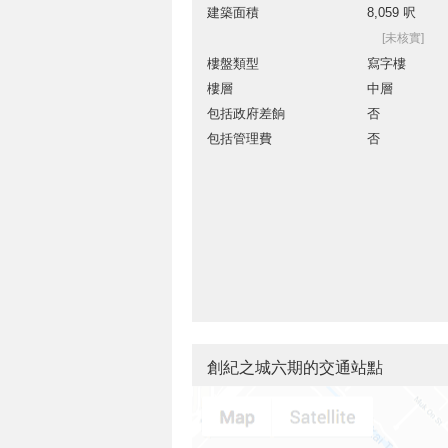
建築面積
8,059 呎
[未核實]
樓盤類型
寫字樓
樓層
中層
包括政府差餉
否
包括管理費
否
創紀之城六期的交通站點