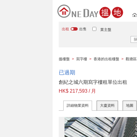
出租
出售
業主盤
搵樓盤
>
寫字樓
>
香港的出租樓盤
>
觀塘區
已過期
創紀之城六期寫字樓租單位出租
HK$ 217,593 / 月
詳細物業資料
大廈資料
地圖