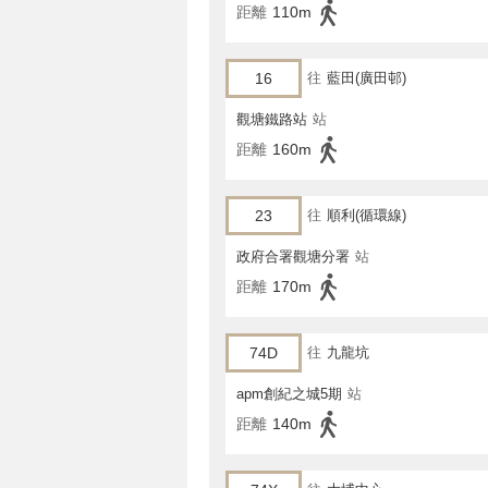
距離
110m
16
往
藍田(廣田邨)
觀塘鐵路站
站
距離
160m
23
往
順利(循環線)
政府合署觀塘分署
站
距離
170m
74D
往
九龍坑
apm創紀之城5期
站
距離
140m