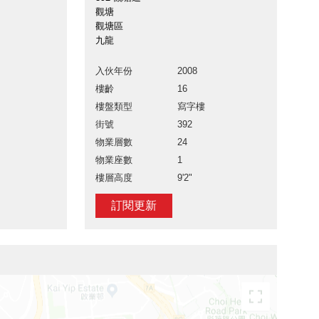
觀塘
觀塘區
九龍
入伙年份
2008
樓齡
16
樓盤類型
寫字樓
街號
392
物業層數
24
物業座數
1
樓層高度
9'2"
訂閱更新