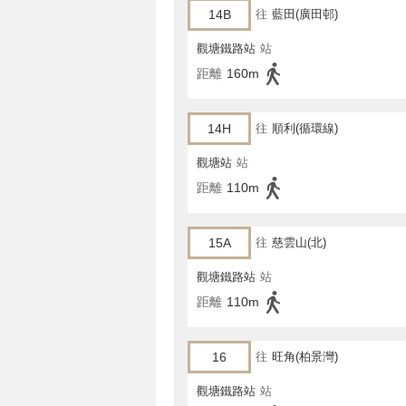
14B
往
藍田(廣田邨)
觀塘鐵路站
站
距離
160m
14H
往
順利(循環線)
觀塘站
站
距離
110m
15A
往
慈雲山(北)
觀塘鐵路站
站
距離
110m
16
往
旺角(柏景灣)
觀塘鐵路站
站