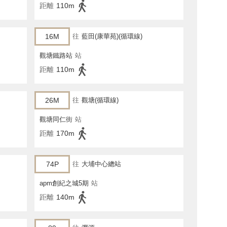
距離
110m
16M
往
藍田(康華苑)(循環線)
觀塘鐵路站
站
距離
110m
26M
往
觀塘(循環線)
觀塘同仁街
站
距離
170m
74P
往
大埔中心總站
apm創紀之城5期
站
距離
140m