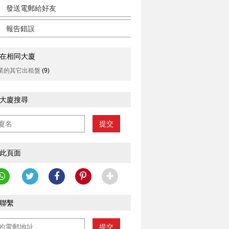
發送電郵給好友
報告錯誤
在相同大廈
業的其它出租盤
(9)
大廈搜尋
提交
此頁面
聯繫
提交