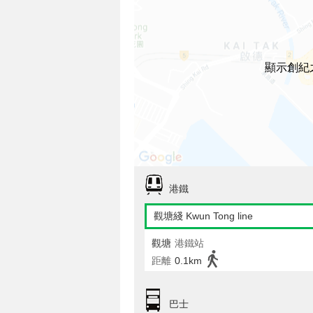
顯示創紀
港鐵
觀塘綫 Kwun Tong line
觀塘
港鐵站
距離
0.1km
巴士