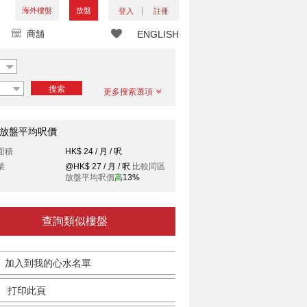
海外樓盤
放盤
登入
註冊
商舖
ENGLISH
搜索
更多搜索選項
放盤平均呎價
面積
HK$ 24 / 月 / 呎
業
@HK$ 27 / 月 / 呎
比較同區
放盤平均呎價
高
13%
查詢類似樓盤
加入到我的心水名單
打印此頁