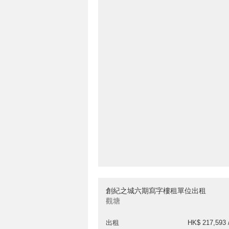
創紀之城六期寫字樓租單位出租
觀塘
出租
HK$ 217,593 