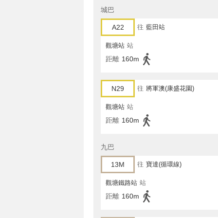
城巴
A22
往
藍田站
觀塘站
站
距離
160m
N29
往
將軍澳(康盛花園)
觀塘站
站
距離
160m
九巴
13M
往
寶達(循環線)
觀塘鐵路站
站
距離
160m