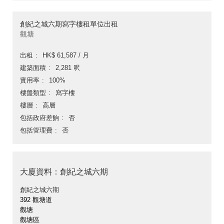
創紀之城六期寫字樓租單位出租
觀塘
出租
HK$ 61,587 / 月
建築面積
2,281 呎
實用率
100%
樓盤類型
寫字樓
樓層
高層
包括政府差餉
否
包括管理費
否
大廈資料：創紀之城六期
創紀之城六期
392 觀塘道
觀塘
觀塘區