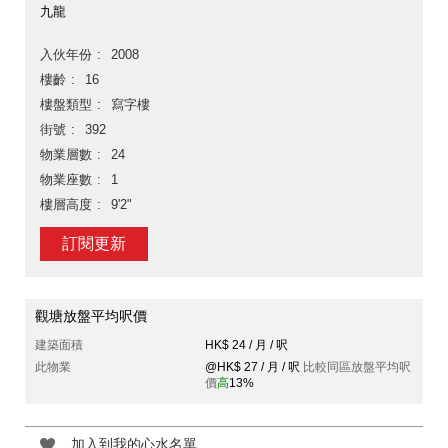
九龍
入伙年份
2008
樓齡
16
樓盤類型
寫字樓
街號
392
物業層數
24
物業座數
1
樓層高度
9'2"
訂閱更新
觀塘放盤平均呎價
建築面積
HK$ 24 / 月 / 呎
此物業
@HK$ 27 / 月 / 呎
比較同區放盤平均呎
價
高
13%
加入到我的心水名單