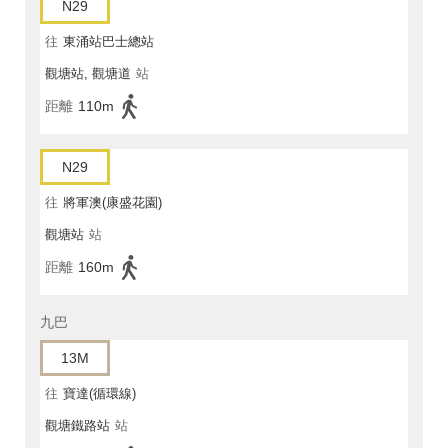
N29
往
東涌站巴士總站
觀塘站, 觀塘道
站
距離
110m
N29
往
將軍澳(康盛花園)
觀塘站
站
距離
160m
九巴
13M
往
寶達(循環線)
觀塘鐵路站
站