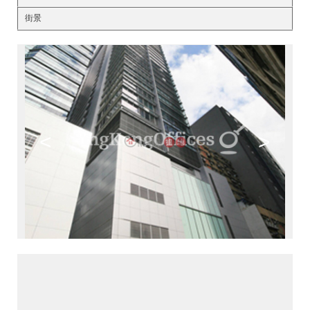
街景
<
>