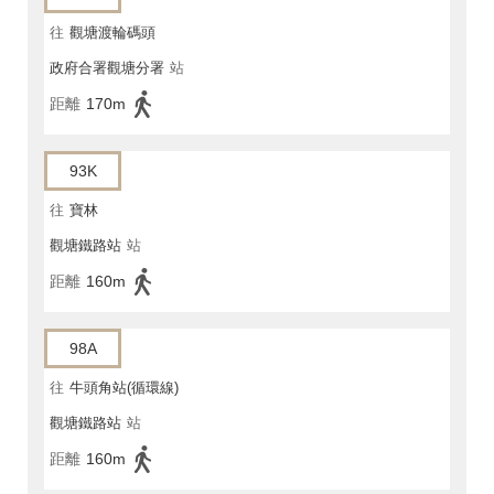
往
觀塘渡輪碼頭
政府合署觀塘分署
站
距離
170m
93K
往
寶林
觀塘鐵路站
站
距離
160m
98A
往
牛頭角站(循環線)
觀塘鐵路站
站
距離
160m