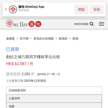
搵地 (OneDay) App
開啟
安裝
X
香港搵樓
搜索香港樓盤
Togg
navi
搵樓盤
>
寫字樓
>
香港的出租樓盤
>
觀塘區
>
觀塘
已過期
創紀之城六期寫字樓租單位出租
HK$ 61,587 / 月
建築面積
2,281
呎
@HK$ 27
/ 呎 / 月
上次更新日期
2023年12月30日
詳細物業資料
大廈資料
地圖