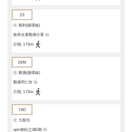
23
往
順利(循環線)
政府合署觀塘分署
站
距離
170m
26M
往
觀塘(循環線)
觀塘同仁街
站
距離
170m
74D
往
九龍坑
apm創紀之城5期
站