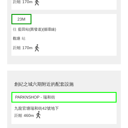
距離
170m
23M
往
藍田站(茜發道)(循環線)
觀塘
站
距離
170m
創紀之城六期附近的配套設施
PARKNSHOP - 瑞和街
九龍官塘瑞和街42號地下
距離
460m