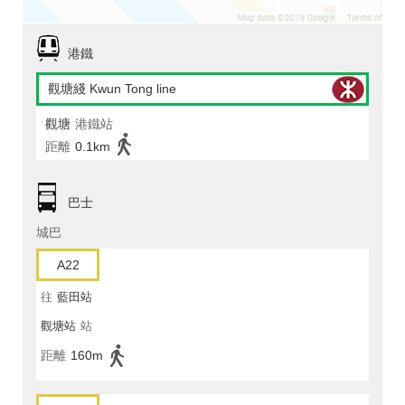
港鐵
觀塘綫 Kwun Tong line
觀塘
港鐵站
距離
0.1km
巴士
城巴
A22
往
藍田站
觀塘站
站
距離
160m