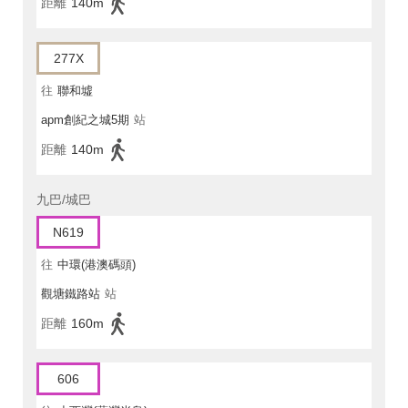
距離
140m
277X
往
聯和墟
apm創紀之城5期
站
距離
140m
九巴/城巴
N619
往
中環(港澳碼頭)
觀塘鐵路站
站
距離
160m
606