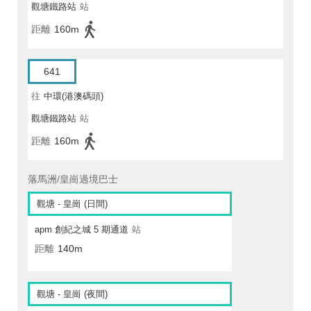
觀塘鐵路站
站
距離
160m
641
往
中環(港澳碼頭)
觀塘鐵路站
站
距離
160m
落馬洲/皇崗過境巴士
觀塘 - 皇崗 (日間)
apm 創紀之城 5 期通道
站
距離
140m
觀塘 - 皇崗 (夜間)