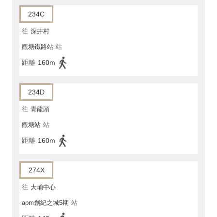
234C
往
深井村
觀塘鐵路站
站
距離
160m
234D
往
青龍頭
觀塘站
站
距離
160m
274X
往
大埔中心
apm創紀之城5期
站