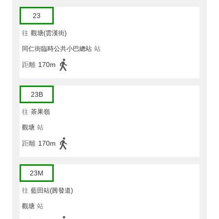
23
往
觀塘(雲漢街)
同仁街臨時公共小巴總站
站
距離
170m
23B
往
茶果嶺
觀塘
站
距離
170m
23M
往
藍田站(茜發道)
觀塘
站