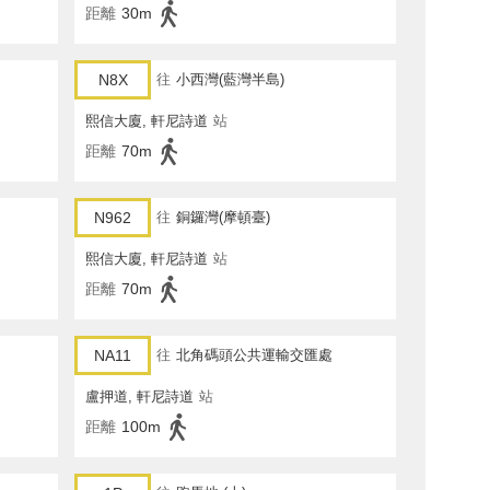
距離
30m
N8X
往
小西灣(藍灣半島)
熙信大廈, 軒尼詩道
站
距離
70m
N962
往
銅鑼灣(摩頓臺)
熙信大廈, 軒尼詩道
站
距離
70m
NA11
往
北角碼頭公共運輸交匯處
盧押道, 軒尼詩道
站
距離
100m