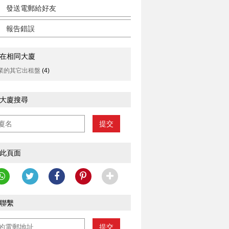
發送電郵給好友
報告錯誤
在相同大廈
業的其它出租盤
(4)
大廈搜尋
提交
此頁面
聯繫
提交