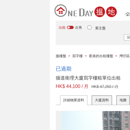
出租
出售
業主盤
搵樓盤
>
寫字樓
>
香港的出租樓盤
>
灣仔區
已過期
循道衛理大廈寫字樓租單位出租
HK$ 44,100 / 月
HK$ 47,250 / 月
詳細物業資料
大廈資料
地圖