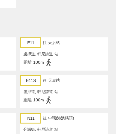
E11
往
天后站
盧押道, 軒尼詩道
站
距離
100m
E11S
往
天后站
盧押道, 軒尼詩道
站
距離
100m
N11
往
中環(港澳碼頭)
分域街, 軒尼詩道
站