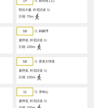
1P
往
跑馬地 (上)
熙信大廈, 軒尼詩道
站
距離
70m
5B
往
銅鑼灣
盧押道, 軒尼詩道
站
距離
100m
5B
往
香港大球場
盧押道, 軒尼詩道
站
距離
100m
11
往
渣甸山
盧押道, 軒尼詩道
站
距離
100m