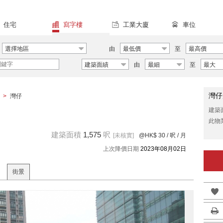
住宅
寫字樓
工業大廈
車位
選擇地區
由
最低價
至
最高價
建築面績
由
最細
至
最大
灣仔
>
灣仔
建築
此物
建築面積
1,575
呎
[未核實]
@HK$ 30
/ 呎 / 月
上次降價日期
2023年08月02日
街景