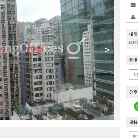
樓盤
此物
>
香港
分享
保持