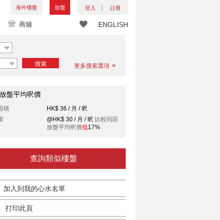
海外樓盤
放盤
登入
註冊
商舖
ENGLISH
搜索
更多搜索選項
放盤平均呎價
面積
HK$ 36 / 月 / 呎
業
@HK$ 30 / 月 / 呎
比較同區
放盤平均呎價
低
17%
查詢類似樓盤
加入到我的心水名單
打印此頁