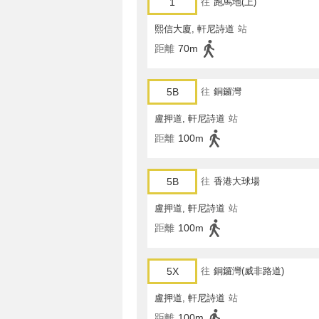
1
往
跑馬地(上)
熙信大廈, 軒尼詩道
站
距離
70m
5B
往
銅鑼灣
盧押道, 軒尼詩道
站
距離
100m
5B
往
香港大球場
盧押道, 軒尼詩道
站
距離
100m
5X
往
銅鑼灣(威非路道)
盧押道, 軒尼詩道
站
距離
100m