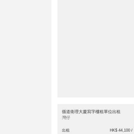
循道衛理大廈寫字樓租單位出租
灣仔
出租
HK$ 44,100 /