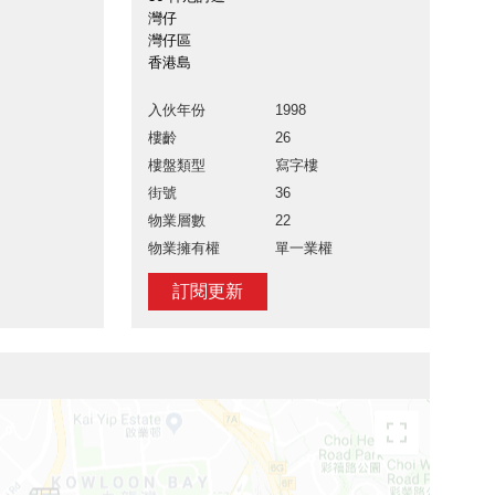
灣仔
灣仔區
香港島
入伙年份
1998
樓齡
26
樓盤類型
寫字樓
街號
36
物業層數
22
物業擁有權
單一業權
訂閱更新