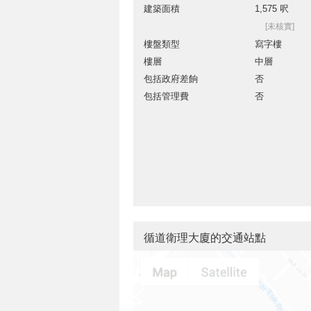
建築面積
1,575 呎
[未核實]
樓盤類型
寫字樓
樓層
中層
包括政府差餉
否
包括管理費
否
循道衛理大廈的交通站點