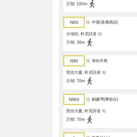
距離
100m
N8X
往
中環(港澳碼頭)
分域街, 軒尼詩道
站
距離
30m
N90
往
海怡半島
熙信大廈, 軒尼詩道
站
距離
70m
N969
往
銅鑼灣(摩頓台)
熙信大廈, 軒尼詩道
站
距離
70m