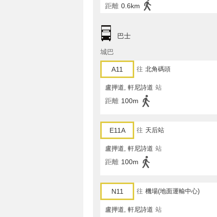
距離
0.6km
巴士
城巴
A11
往
北角碼頭
盧押道, 軒尼詩道
站
距離
100m
E11A
往
天后站
盧押道, 軒尼詩道
站
距離
100m
N11
往
機場(地面運輸中心)
盧押道, 軒尼詩道
站